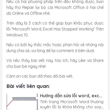
Nếu cả hai phương pháp trên đều không được, bạn
hãy thử Repair lại bộ cài Microsoft Office ở hai chế
độ Online và Offline nhé.
Trên đây là 3 cách có thể giúp bạn khắc phục được
lỗi “Microsoft Word, Excel Has Stopped Working” Trên
Windows 10.
Nếu có bất kỳ thắc mắc hoặc phản hồi về những nội
dung chia sẻ, vui lòng để lại comment ở bên dưới.
Và nếu thấy bài viết này hữu ích, hãy Like và Share
cho bạn bè ngay nhé!
Cám ơn các bạn đã theo dõi bài viết.
Bài viết liên quan:
Hướng dẫn sửa lỗi word, excel
2016 bị khóa không cho soạn
i
Tình trạng Microsoft Word thường
thảo hiệu quả 100%
y
xuyên lỗi bị khóa không cho soạn