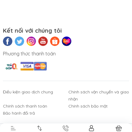
Kết nối với chúng tôi
Phương thức thanh toán
Điều kiện giao dịch chung
Chính sách vận chuyển và giao
nhận
Phụ Kiện
Bàn Phím,
Thiết Bị Điện
Sửa Chữa
Laptop, PC
Chuột, Loa, Tai
Tử
Laptop - PC
Chính sách thanh toán
Chính sách bảo mật
Nghe
Bảo hành đổi trả