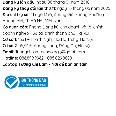
Đăng ký lần đầu:
ngày 08 tháng 01 năm 2010
Đăng ký thay đổi lần thứ 11:
ngày 15 tháng 05 năm 2025
Địa chỉ trụ sở:
31 ngõ 1395, đường Giải Phóng, Phường
Hoàng Mai, TP Hà Nội, Việt Nam
Cơ quan cấp:
Phòng Đăng ký kinh doanh và tài chính
doanh nghiệp - Sở tài chính thành phố Hà Nội
Cơ sở 1:
153 Lê Thanh Nghị, Hai Bà Trưng, Hà Nội
Cơ sở 2:
35/1194 đường Láng, Đống Đa, Hà Nội
Email:
Tuongchilamtechnology@gmail.com
Hotline:
086.899.9962 - 085.829.8888
Laptop Tường Chí Lâm - Nơi để bạn an tâm