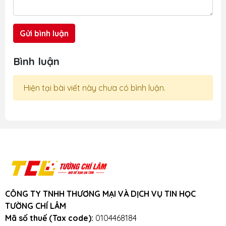
square: hình vuông 1.2 Dạng 3D(3D
shape) cone: hình nón cube: hình
lập phương dome: hình mái...
Gửi bình luận
Bình luận
Hiện tại bài viết này chưa có bình luận.
CÔNG TY TNHH THƯƠNG MẠI VÀ DỊCH VỤ TIN HỌC
TƯỜNG CHÍ LÂM
Mã số thuế (Tax code):
0104468184