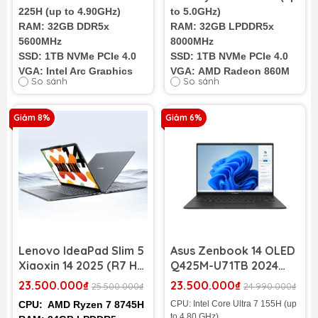
Intel Arc Graphics | 16
Radeon 860M | 14.5
225H (up to 4.90GHz)
to 5.0GHz)
inch 3.2K 165Hz)
inch 3K 120Hz)
RAM: 32GB DDR5x
RAM: 32GB LPDDR5x
5600MHz
8000MHz
SSD: 1TB NVMe PCIe 4.0
SSD: 1TB NVMe PCIe 4.0
VGA: Intel Arc Graphics
VGA: AMD Radeon 860M
So sánh
So sánh
130T (onboard)
(onboard)
Màn hình: 16"
Màn hình: 14.5"
3.2K (3200 x 2000) 165Hz
3K (3072 x 1920)
Giảm 8%
Giảm 6%
Cân nặng: 1.9Kg
Cân nặng: 1.5Kg
Pin: 4 cell 85WH
Pin: 4 cell 85WH
Lenovo IdeaPad Slim 5
Asus Zenbook 14 OLED
Xiaoxin 14 2025 (R7 H
Q425M-U71TB 2024
255| 16GB RAM| 512GB
(Intel Core Ultra 7 155H
23.500.000₫
23.500.000₫
25.500.000₫
24.990.000₫
SSD FHD) Luna Grey
| RAM 16GB | SSD 1TB |
CPU: AMD Ryzen 7 8745H
CPU: Intel Core Ultra 7 155H (up
14 inch WUXGA OLED
to 4.80 GHz)