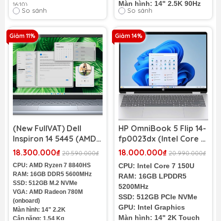
Màn hình: 14" 2.5K 90Hz
16:10)
So sánh
So sánh
Cân nặng: 1,90kg
Cân nặng: 1.66Kg
Màu sắc: Bạc
Pin: 4 cell 54Wh
Giảm 11%
Giảm 14%
Tình trạng:
MỚI 100% NEW Full
Box
Bảo Hành Chính Hãng 1 Năm
Dùng thử Đổi trả trong 1 Tuần
Trả Góp Chỉ Từ 4 Triệu, nhận máy
về tay
(New FullVAT) Dell
HP OmniBook 5 Flip 14-
Inspiron 14 5445 (AMD
fp0023dx (Intel Core 7
Ryzen 7 8840HS | RAM
150U | RAM 16GB | SSD
18.300.000₫
18.000.000₫
20.590.000₫
20.990.000₫
16GB | SSD 512GB | 14
512GB | 14 inch 2K
CPU: AMD Ryzen 7 8840HS
CPU: Intel Core 7 150U
inch 2.2K)
Touch)
RAM: 16GB DDR5 5600MHz
RAM: 16GB LPDDR5
SSD: 512GB M.2 NVMe
5200MHz
VGA: AMD Radeon 780M
SSD: 512GB PCIe NVMe
(onboard)
GPU: Intel Graphics
Màn hình: 14" 2.2K
Màn hình: 14" 2K Touch
Cân nặng: 1.54 Kg