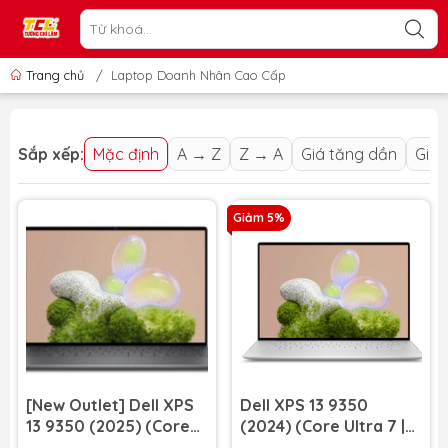
Trang chủ
/
Laptop Doanh Nhân Cao Cấp
Sắp xếp:
Mặc định
A → Z
Z → A
Giá tăng dần
Giá 
Giảm 5%
[New Outlet] Dell XPS
Dell XPS 13 9350
13 9350 (2025) (Core
(2024) (Core Ultra 7 |
Ultra 7 256V | RAM
256V | RAM 16GB | SSD 1