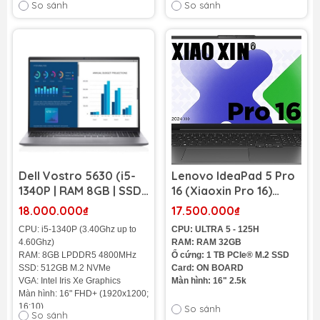
So sánh
So sánh
Cân nặng: 1.62 kg
Dell Vostro 5630 (i5-
Lenovo IdeaPad 5 Pro
1340P | RAM 8GB | SSD
16 (Xiaoxin Pro 16)
512GB NVMe | 16 Inch
(Intel Core Ultra 5 125H
18.000.000₫
17.500.000₫
FHD+)
| RAM 16GB | SSD 1TB |
CPU: i5-1340P (3.40Ghz up to
CPU: ULTRA 5 - 125H
16 inch 2.5K+ 120Hz)
4.60Ghz)
RAM: RAM 32GB
RAM: 8GB LPDDR5 4800MHz
Ổ cứng: 1 TB PCIe® M.2 SSD
SSD: 512GB M.2 NVMe
Card: ON BOARD
VGA: Intel Iris Xe Graphics
Màn hình: 16" 2.5k
Màn hình: 16" FHD+ (1920x1200;
16:10)
So sánh
So sánh
Cân nặng: 1,90kg