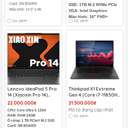
- Card: ON BOARD
SSD: 1TB M.2 NVMe PCIe
- Màn hình: 14.5" 2.8k
VGA: Intel Graphics
Màn hình: 16" FHD+
So sánh
So sánh
Cân nặng: 1.9Kg
Lenovo IdeaPad 5 Pro
Thinkpad X1 Extreme
14 (Xiaoxin Pro 14)
Gen 4 (Core i7-11850H,
(Intel Core Ultra 5 125H
16GB, 512GB, RTX
22.000.000₫
21.500.000₫
| RAM 24GB | SSD 1TB |
3050Ti 4GB, 16.0 4K)
Mô tả đang cập nhật
CPU: Core Ultra 5 125H
14 inch 2.8K+ 120Hz)
(Like New)
RAM: RAM 24GB
So sánh
Ổ cứng: 1 TB PCIe® M.2 SSD
Card: ON BOARD