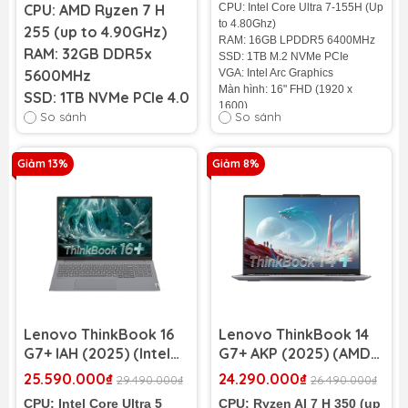
CPU: AMD Ryzen 7 H
CPU: Intel Core Ultra 7-155H (Up
White)
FHD Touch)
to 4.80Ghz)
255 (up to 4.90GHz)
RAM: 16GB LPDDR5 6400MHz
RAM: 32GB DDR5x
SSD: 1TB M.2 NVMe PCIe
5600MHz
VGA: Intel Arc Graphics
Màn hình: 16" FHD (1920 x
SSD: 1TB NVMe PCIe 4.0
1600)
So sánh
So sánh
VGA: AMD Radeon
Cân nặng: 2.1 Kg
780M (onboard)
Màu sắc: Đen
Pin: 6-cell 90Wh
Màn hình: 16"
Giảm 13%
Giảm 8%
3.2K (3200 x 2000)
Tình trạng: Nhậu Khẩu 100%
165Hz
Cân nặng: 1.75Kg
Pin: 4 cell 100WH
Lenovo ThinkBook 16
Lenovo ThinkBook 14
G7+ IAH (2025) (Intel
G7+ AKP (2025) (AMD
Core Ultra 5 225H |
Ryzen AI 7 H 350 | RAM
25.590.000₫
24.290.000₫
29.490.000₫
26.490.000₫
RAM 32GB | SSD 1TB |
32GB | SSD 1TB | AMD
CPU: Intel Core Ultra 5
CPU: Ryzen AI 7 H 350 (up