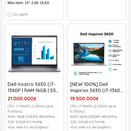
Màn hình: 14" 2.8K OLED
So sánh
Dell Vostro 5630 (i7-
[NEW 100%] Dell
1360P | RAM 16GB | SSD
Inspiron 5630 (i7-1360P
512GB NVMe | 16 Inch
| RAM 16G | SSD 512GB
21.000.000₫
19.500.000₫
2.5K 120Hz)
NVMe | 16 inch FHD+)
CPU: i7-1360P (2.20Ghz up to
CPU: i7-1360P (2.20Ghz up to
5.00Ghz)
5.00Ghz)
RAM: 16GB LPDDR5 4800MHz
RAM: 16GB LPDDR5 4800MHz
SSD: 512GB M.2 NVMe
SSD: 512GB M.2 NVMe
VGA: Intel Iris Xe Graphics
VGA: Intel Iris Xe Graphics