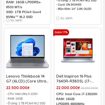
- Ổ cứng: 1 TB PCIe® M.2 SSD
RAM: 16GB LPDDR5x-
(Like New)
- Card: ON BOARD
8533 MT/s
- Màn hình: 14" 2.8K OLED
SSD:
1TB PCIe® Gen4
NVMe™ M.2 SSD
So sánh
So sánh
VGA: Intel® Arc™ 130V
GPU (8GB)
Màn hình: 14" 2K (1920 x
Giảm 17%
1200) Touch
Cân nặng: 1.38Kg
Pin: 3 cell - 59WHr
Tình trạng:
Likenew 99%
Lenovo Thinkbook 14
Dell Inspiron 16 Plus
G7 (6LCD) (Core UItra5
7640R-R3805L (i7-
-125H, RAM 16GB, SSD
13620H | RAM 16GB |
22.500.000₫
22.000.000₫
26.590.000₫
1TB, Màn 14,5in 2.8K
SSD 1TB | 16 inch FHD+)
CPU: Intel Core i7-13620H
- CPU: Intel Ultra 5 125H
120Hz)
- RAM: 16GB
RAM: 16GB
- Ổ cứng: 1 TB PCIe® M.2 SSD
LPDDR5 4800MHz