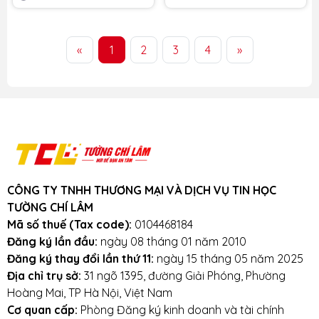
Màu sắc: Bạc
Pin: 4 cell 54Wh
«
1
2
3
4
»
Tình trạng:
NHẬP KHẨU 100%
CÔNG TY TNHH THƯƠNG MẠI VÀ DỊCH VỤ TIN HỌC
TƯỜNG CHÍ LÂM
Mã số thuế (Tax code):
0104468184
Đăng ký lần đầu:
ngày 08 tháng 01 năm 2010
Đăng ký thay đổi lần thứ 11:
ngày 15 tháng 05 năm 2025
Địa chỉ trụ sở:
31 ngõ 1395, đường Giải Phóng, Phường
Hoàng Mai, TP Hà Nội, Việt Nam
Cơ quan cấp:
Phòng Đăng ký kinh doanh và tài chính