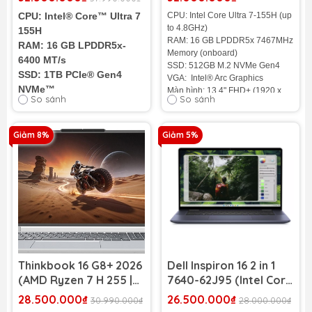
16GB | SSD 1TB | Intel
512GB | 13.4 inch FHD+ |
CPU: Intel® Core™ Ultra 7
CPU: Intel Core Ultra 7-155H (up
Arc Graphics | 16 inch
Graphite)
to 4.8GHz)
155H
2.8K OLED Touch)
RAM: 16 GB LPDDR5x 7467MHz
RAM: 16 GB LPDDR5x-
Memory (onboard)
6400 MT/s
SSD: 512GB M.2 NVMe Gen4
SSD: 1TB PCIe® Gen4
VGA: Intel® Arc Graphics
NVMe™
Màn hình: 13.4" FHD+ (1920 x
So sánh
So sánh
VGA: Intel Arc
1200) Touch
Cân nặng: 1.19 Kg
Graphics (onboard)
Màu sắc: Graphite
Màn hình: 16" 2.8K OLED
Giảm 8%
Giảm 5%
Pin: 3-cell, 55 Wh Li-ion
Touch
Cân nặng: ~1.9Kg
Tình trạng:
HÀNG NHẬP KHẨU
100%
Thinkbook 16 G8+ 2026
Dell Inspiron 16 2 in 1
(AMD Ryzen 7 H 255 |
7640-62J95 (Intel Core
RAM 32GB | SSD 1TB |
Ultra 7-155H | RAM
28.500.000₫
26.500.000₫
30.990.000₫
28.000.000₫
16" 3.2K 165Hz) (Star
16GB | SSD 1TB | 16 inch