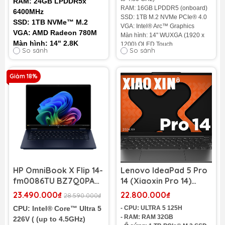
RAM: 24GB LPDDR5x
Touch)
RAM: 16GB LPDDR5 (onboard)
6400MHz
SSD: 1TB M.2 NVMe PCIe® 4.0
SSD: 1TB NVMe™ M.2
VGA: Intel® Arc™ Graphics
VGA: AMD Radeon 780M
Màn hình: 14" WUXGA (1920 x
Màn hình: 14" 2.8K
1200) OLED Touch
So sánh
So sánh
OLED 120Hz
Cân nặng: 1.28 Kg
Màu sắc: Jasper Grey
Cân nặng: 1.46Kg
Pin: 75Wh 4-cell
Giảm 18%
Tình trạng:
HÀNG NHẬP KHẨU
100%
HP OmniBook X Flip 14-
Lenovo IdeaPad 5 Pro
fm0086TU BZ7Q0PA
14 (Xiaoxin Pro 14)
(Intel Core Ultra 5 226V
(Intel Core Ultra 5 125H
23.490.000₫
22.800.000₫
28.590.000₫
| RAM 16GB | SSD 1TB |
| RAM 32GB | SSD 1TB |
CPU:
Intel® Core™ Ultra 5
- CPU: ULTRA 5 125H
Intel Arc | 14 inch 2K |
14.0 inch 2.8K OLED
- RAM: RAM 32GB
226V ( (up to 4.5GHz)
Cảm ứng + Bút | Xanh)
120Hz)