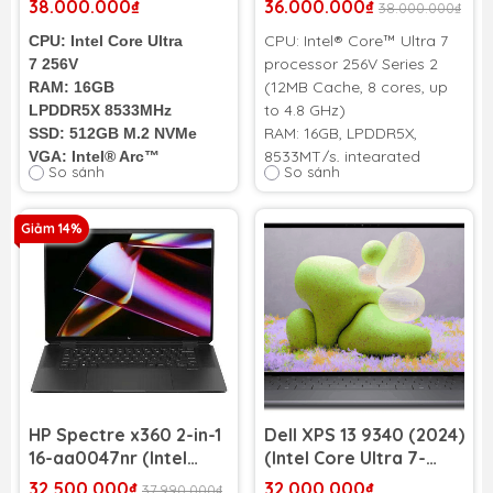
38.000.000₫
36.000.000₫
38.000.000₫
16GB | SSD 512GB | 13.4
TB | QHD+ 120Hz)
CPU: Intel® Core™ Ultra 7
CPU: Intel Core Ultra
inch FHD+ 120Hz)
processor 256V Series 2
7 256V
(12MB Cache, 8 cores, up
RAM: 16GB
to 4.8 GHz)
LPDDR5X 8533MHz
RAM: 16GB, LPDDR5X,
SSD: 512GB M.2 NVMe
8533MT/s, integrated
VGA: Intel® Arc™
So sánh
So sánh
SSD:
Graphics
1TB, M.2, PCIe NVMe, SSD
VGA: Intel® Arc™ Graphics
Màn hình: 13.4" FHD+
Màn hình:
19
20x1200
13.4", Touch, QHD+
Giảm 14%
2560x1600, 30-120Hz, Anti-
Cân nặng: 1.19 Kg
Reflect, InfinityEdge, Eyesafe®
Cân nặng: 1.19 Kg
Màu sắc: Silver
Pin: 3-cell 55Wh
Tình trạng: Nhậu Khẩu
100%
HP Spectre x360 2-in-1
Dell XPS 13 9340 (2024)
16-aa0047nr (Intel
(Intel Core Ultra 7-
Core Ultra 7 155H | RAM
155H | RAM 16GB | SSD
32.500.000₫
32.000.000₫
37.990.000₫