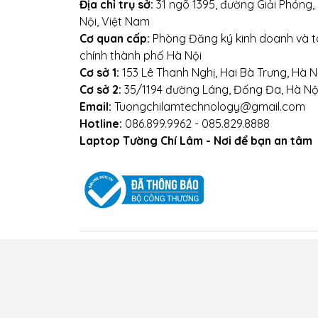
Địa chỉ trụ sở:
31 ngõ 1395, đường Giải Phóng
Nội, Việt Nam
Cơ quan cấp:
Phòng Đăng ký kinh doanh và tà
chính thành phố Hà Nội
Cơ sở 1:
153 Lê Thanh Nghị, Hai Bà Trưng, Hà N
Cơ sở 2:
35/1194 đường Láng, Đống Đa, Hà Nộ
Email:
Tuongchilamtechnology@gmail.com
Hotline:
086.899.9962 - 085.829.8888
Laptop Tường Chí Lâm - Nơi để bạn an tâm
Điều kiện giao dịch chung
Chính sách vận
nh
Bản quyền thuộc về
Công ty TNHH Tường Ch