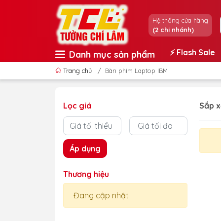
Hệ thống cửa hàng
(2 chi nhánh)
⚡️ Flash Sale
Danh mục sản phẩm
Trang chủ
/
Bàn phím Laptop IBM
Lọc giá
Sắp x
Áp dụng
Thương hiệu
Đang cập nhật