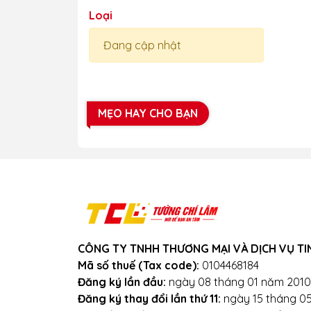
Loại
Đang cập nhật
MẸO HAY CHO BẠN
CÔNG TY TNHH THƯƠNG MẠI VÀ DỊCH VỤ TI
Mã số thuế (Tax code):
0104468184
Đăng ký lần đầu:
ngày 08 tháng 01 năm 2010
Đăng ký thay đổi lần thứ 11:
ngày 15 tháng 0