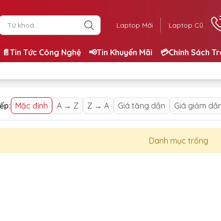
Laptop Mới
Laptop Cũ
📄Tin Tức Công Nghệ
📢Tin Khuyến Mãi
💳Chính Sách T
ếp:
Mặc định
A → Z
Z → A
Giá tăng dần
Giá giảm dầ
Danh mục trống