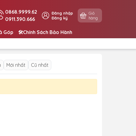
0868.9999.62
Đăng nhập
Giỏ
Đăng ký
hàng
0911.390.666
rả Góp
🛠️Chính Sách Bảo Hành
n
Mới nhất
Cũ nhất