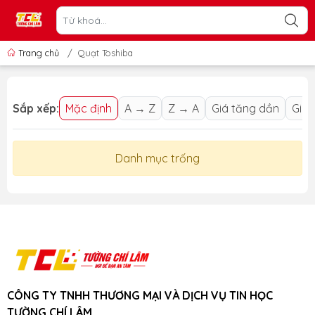
Trang chủ
/
Quạt Toshiba
Sắp xếp:
Mặc định
A → Z
Z → A
Giá tăng dần
Giá 
Danh mục trống
CÔNG TY TNHH THƯƠNG MẠI VÀ DỊCH VỤ TIN HỌC
TƯỜNG CHÍ LÂM