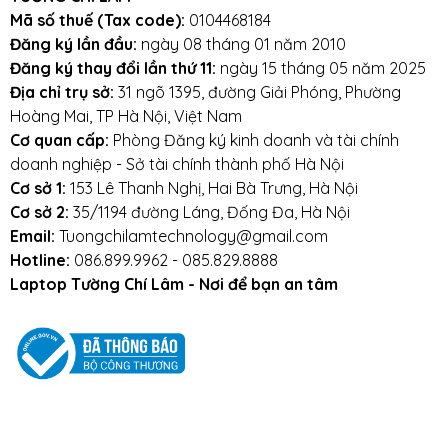
Mã số thuế (Tax code):
0104468184
Đăng ký lần đầu:
ngày 08 tháng 01 năm 2010
Đăng ký thay đổi lần thứ 11:
ngày 15 tháng 05 năm 2025
Địa chỉ trụ sở:
31 ngõ 1395, đường Giải Phóng, Phường
Hoàng Mai, TP Hà Nội, Việt Nam
Cơ quan cấp:
Phòng Đăng ký kinh doanh và tài chính
doanh nghiệp - Sở tài chính thành phố Hà Nội
Cơ sở 1:
153 Lê Thanh Nghị, Hai Bà Trưng, Hà Nội
Cơ sở 2:
35/1194 đường Láng, Đống Đa, Hà Nội
Email:
Tuongchilamtechnology@gmail.com
Hotline:
086.899.9962 - 085.829.8888
Laptop Tường Chí Lâm - Nơi để bạn an tâm