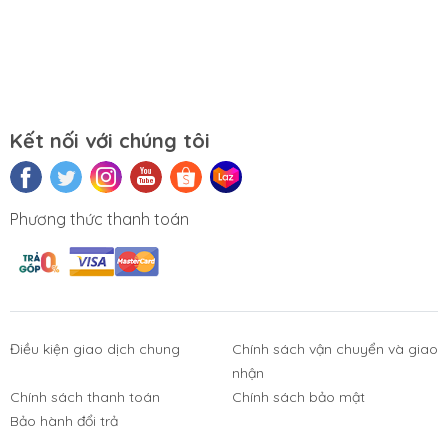
Kết nối với chúng tôi
Phương thức thanh toán
Điều kiện giao dịch chung
Chính sách vận chuyển và giao
nhận
Chính sách thanh toán
Chính sách bảo mật
Phụ Kiện
Bàn Phím,
Thiết Bị Điện
Sửa Chữa
Bảo hành đổi trả
Laptop, PC
Chuột, Loa, Tai
Tử
Laptop - PC
Nghe