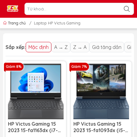
Trang chủ
/
Laptop HP Victus Gaming
Sắp xếp:
Mặc định
A → Z
Z → A
Giá tăng dần
Giá 
Giảm 8%
Giảm 7%
HP Victus Gaming 15
HP Victus Gaming 15
2023 15-fa1163dx (i7-
2023 15-fa1093dx (i5-
12650H | RAM 16GB |
13420H | RAM 8GB | SSD