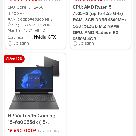
Seal
| RAM 8GB | SSD 512GB
Core i5-12450H
CPU: AMD Ryzen 5
CPU:
| Radeon RX 6550M
3.30GHz
7535HS (up to 4.55 GHz)
4GB | 15.6 inch FHD
RAM: 8 GBDDR4 3200 MHz
RAM: 8GB DDR5 4800MHz
144Hz)
Ổ cứng: SSD 512GB NVMe
SSD: 512GB M.2 NVMe
Màn hình 15.6" Full HD
GPU: AMD Radeon RX
Card màn hình:
Nvidia GTX
6550M 4GB
So sánh
So sánh
1650 4GB
Màn hình: 15.6" FHD
(1920 x 1080) 144Hz
Cấu hình cực khủng dành cho
Cân nặng: 2.29Kg
Giảm 17%
các gamer thích trải nghiệm
game nặng cũng như đồ họa một
cách mượt mà
HP Victus 15 Gaming
15-fa0033dx (i5-
12450H | RAM 8GB |
16.690.000₫
19.990.000₫
SSD 512GB | RTX 3050