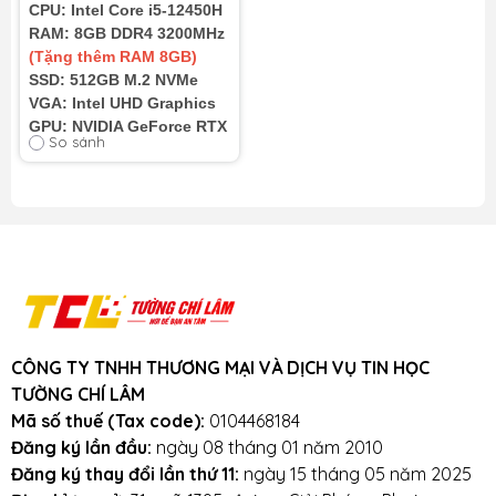
CPU: Intel Core i5-12450H
4GB | 15.6 inch FHD
RAM: 8GB DDR4 3200MHz
144Hz)
(Tặng thêm RAM 8GB)
SSD: 512GB M.2 NVMe
VGA: Intel UHD Graphics
GPU: NVIDIA GeForce RTX
So sánh
3050 4GB
Màn hình: 15.6" FHD
(1920 x 1080) 144Hz
Cân nặng: 2.29Kg
Pin: 3 cell - 52Wh
Tình trạng: Nhập
Khẩu 100%
CÔNG TY TNHH THƯƠNG MẠI VÀ DỊCH VỤ TIN HỌC
TƯỜNG CHÍ LÂM
Mã số thuế (Tax code):
0104468184
Đăng ký lần đầu:
ngày 08 tháng 01 năm 2010
Đăng ký thay đổi lần thứ 11:
ngày 15 tháng 05 năm 2025