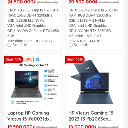
24.500.000₫
20.500.000₫
26.490.000₫
21.990.000₫
SSD 512GB | RTX 4050
512GB | RTX 3050 6GB |
CPU: i7-12650H (up to 4.70 GHz)
CPU: i5-13420H (up to 5.0GHz)
6GB | 15.6 inch FHD
15.6 inch FHD IPS 144Hz)
RAM: 16GB DDR4 3200MHz
RAM: 8GB DDR4 3200MHz
144Hz)
SSD: 512GB M.2 NVMe
SSD: 512TB M.2 NVMe
VGA: Intel UHD Graphics
VGA: Intel UHD Graphics
GPU: NVIDIA GeForce RTX 4050
GPU: NVIDIA RTX 3050 6G
6GB
Màn hình: 15.6" FHD
Màn hình: 15.6" FHD (1920 x
(1920x1080) 144Hz
So sánh
So sánh
1080) 144Hz
Cân nặng: 2.29Kg
Cân nặng: 2.29Kg
Màu sắc: Xanh
Pin: 6 cell - 86Wh
Pin: 3-cell, 41Wh
Giảm 15%
Giảm 10%
Tình trạng:
Nhập Khẩu 100
%
Tình trạng
: Nhập Khẩu 100%
Laptop HP Gaming
HP Victus Gaming 15
Victus 15-fa0031dx
2023 15-fb2063dx
New 100% - FullBox -
(AMD Ryzen 5-7535HS
19.500.000₫
18.000.000₫
22.990.000₫
19.990.000₫