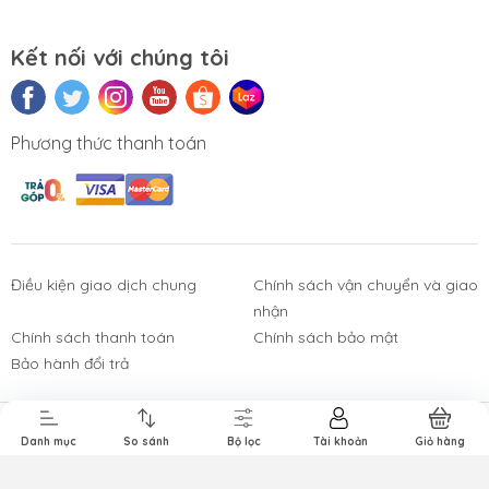
Kết nối với chúng tôi
Phương thức thanh toán
Điều kiện giao dịch chung
Chính sách vận chuyển và giao
nhận
Phụ Kiện
Bàn Phím,
Thiết Bị Điện
Sửa Chữa
Laptop, PC
Chuột, Loa, Tai
Tử
Laptop - PC
Chính sách thanh toán
Chính sách bảo mật
Nghe
Bảo hành đổi trả
Bản quyền thuộc về
Công ty TNHH Tường Chí Lâm
.
Danh mục
So sánh
Bộ lọc
Tài khoản
Giỏ hàng