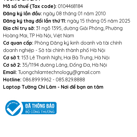
Mã số thuế (Tax code):
0104468184
Đăng ký lần đầu:
ngày 08 tháng 01 năm 2010
Đăng ký thay đổi lần thứ 11:
ngày 15 tháng 05 năm 2025
Địa chỉ trụ sở:
31 ngõ 1395, đường Giải Phóng, Phường
Hoàng Mai, TP Hà Nội, Việt Nam
Cơ quan cấp:
Phòng Đăng ký kinh doanh và tài chính
doanh nghiệp - Sở tài chính thành phố Hà Nội
Cơ sở 1:
153 Lê Thanh Nghị, Hai Bà Trưng, Hà Nội
Cơ sở 2:
35/1194 đường Láng, Đống Đa, Hà Nội
Email:
Tuongchilamtechnology@gmail.com
Hotline:
086.899.9962 - 085.829.8888
Laptop Tường Chí Lâm - Nơi để bạn an tâm