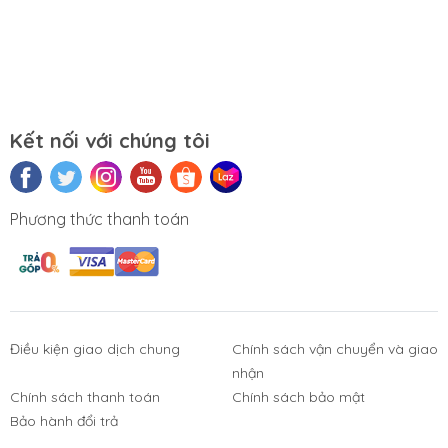
Kết nối với chúng tôi
Phương thức thanh toán
Điều kiện giao dịch chung
Chính sách vận chuyển và giao
nhận
Chính sách thanh toán
Chính sách bảo mật
Phụ Kiện
Bàn Phím,
Thiết Bị Điện
Sửa Chữa
Bảo hành đổi trả
Laptop, PC
Chuột, Loa, Tai
Tử
Laptop - PC
Nghe