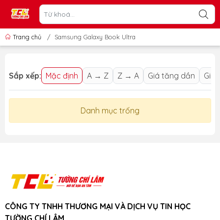
Trang chủ
/
Samsung Galaxy Book Ultra
Sắp xếp:
Mặc định
A → Z
Z → A
Giá tăng dần
Giá 
Danh mục trống
CÔNG TY TNHH THƯƠNG MẠI VÀ DỊCH VỤ TIN HỌC
TƯỜNG CHÍ LÂM