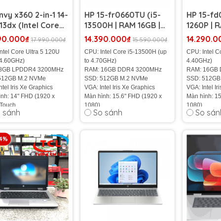
nvy x360 2-in-1 14-
HP 15-fr0660TU (i5-
HP 15-fd
13dx (Intel Core
13500H | RAM 16GB |
1260P | 
a 5 120U | RAM
SSD 512GB | 15.6 inch
SSD 512GB
90.000₫
14.390.000₫
14.290.0
17.990.000₫
15.590.000₫
| SSD 512GB | 14
FHD)
FHD)
ntel Core Ultra 5 120U
CPU: Intel Core i5-13500H (up
CPU: Intel C
 FHD Touch)
 4.60GHz)
to 4.70GHz)
4.40GHz)
8GB LPDDR4 3200MHz
RAM: 16GB DDR4 3200MHz
RAM: 16GB
512GB M.2 NVMe
SSD: 512GB M.2 NVMe
SSD: 512GB
ntel Iris Xe Graphics
VGA: Intel Iris Xe Graphics
VGA: Intel Ir
nh: 14" FHD (1920 x
Màn hình: 15.6" FHD (1920 x
Màn hình: 15
 Touch
1080)
1080)
 sánh
So sánh
So sán
ng: 1.5 Kg
Cân nặng: 1.65 Kg
Cân nặng: 1
-cell, 45 Wh
Pin: 3-cell, 41 Wh
Pin: 3-cell, 
34%
rạng:
Nhập Khẩu 100
%
Tình trạng:
Nhập Khẩu 100
%
Tình trạng:
N