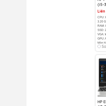
(i5-
SSD 
Liên
Rade
CPU: I
17.3
3.20 
RAM:
SSD: 
VGA: I
GPU: 
Màn hì
So
Cân n
Pin: 6 
Tình t
HP E