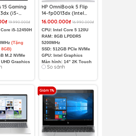
s 15 Gaming
HP OmniBook 5 Flip
3dx (i5-
14-fp0013dx (Intel
 RAM 8GB |
Core 5 120U | RAM
00₫
16.000.000₫
19.990.000₫
16.990.000₫
B | RTX 3050
8GB | SSD 512GB | 14
 Core i5-12450H
CPU: Intel Core 5 120U
6 inch FHD
inch 2K Touch)
RAM: 8GB LPDDR5
00MHz
(Tặng
5200MHz
 8GB)
SSD: 512GB PCIe NVMe
GB M.2 NVMe
GPU: Intel Graphics
l UHD Graphics
Màn hình: 14" 2K Touch
h
So sánh
IA GeForce
Cân nặng: 1.62 kg
 4GB
 15.6" FHD
080) 144Hz
Giảm 1%
 2.29Kg
l - 52Wh
g: Nhập
%