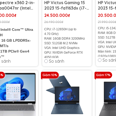
pectre x360 2-in-
HP Victus Gaming 15
HP Victu
-aa0047nr (Intel
2023 15-fa1163dx (i7-
2023 15-
 Ultra 7 155H |
12650H | RAM 16GB |
13420H |
00.000₫
24.500.000₫
20.500.
16GB | SSD 1TB |
SSD 512GB | RTX 4050
SSD 512G
0.000₫
26.490.000₫
21.990.000
 Arc Graphics | 16
6GB | 15.6 inch FHD
6GB | 15.
CPU: i5-134
 2.8K OLED Touch)
144Hz)
144Hz)
Intel® Core™ Ultra
CPU: i7-12650H (up to
RAM: 8GB 
4.70 GHz)
5H
SSD: 512TB
RAM: 16GB DDR4 3200MHz
 16 GB LPDDR5x-
VGA: Intel 
SSD: 512GB M.2 NVMe
 MT/s
GPU: NVIDI
VGA: Intel UHD Graphics
 1TB PCIe® Gen4
Màn hình: 1
GPU: NVIDIA GeForce RTX
(1920x1080
e™
4050 6GB
So sán
 sánh
So sánh
Cân nặng: 2
Intel Arc
Màn hình: 15.6" FHD (1920 x
Màu sắc: Xa
1080) 144Hz
hics (onboard)
Pin: 3-cell,
Cân nặng: 2.29Kg
hình: 16" 2.8K OLED
4%
Giảm 10%
Giảm 17%
Pin: 6 cell - 86Wh
h
Tình trạng
:
nặng: ~1.9Kg
Tình trạng:
Nhập Khẩu 100
%