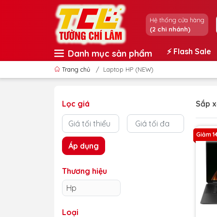
Hệ thống cửa hàng
(2 chi nhánh)
⚡️ Flash Sale
Danh mục sản phẩm
Trang chủ
/
Laptop HP (NEW)
Lọc giá
Sắp x
Giảm 1
Áp dụng
Thương hiệu
Hp
Loại