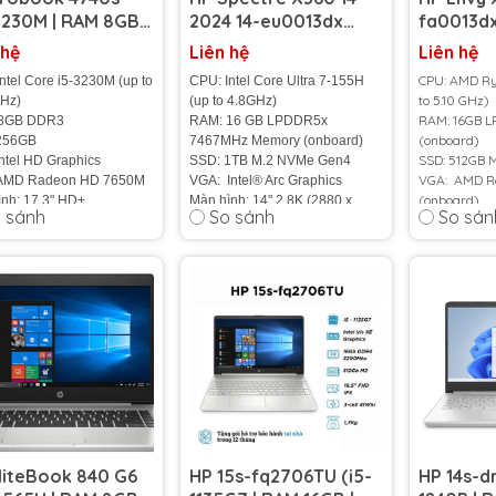
3230M | RAM 8GB |
2024 14-eu0013dx
fa0013d
256GB | AMD
(Intel Core Ultra 7-
5-8640HS
 hệ
Liên hệ
Liên hệ
on HD 7650M |
155H | RAM 16GB | SSD
SSD 512GB
CPU: AMD Ry
ntel Core i5-3230M (up to
CPU: Intel Core Ultra 7-155H
 inch HD+)
1TB | 14 inch 2.8K
FHD+ To
to 5.10 GHz)
GHz)
(up to 4.8GHz)
OLED)
RAM: 16GB 
 8GB DDR3
RAM: 16 GB LPDDR5x
(onboard)
256GB
7467MHz Memory (onboard)
SSD: 512GB 
ntel HD Graphics
SSD: 1TB M.2 NVMe Gen4
VGA: AMD R
AMD Radeon HD 7650M
VGA: Intel® Arc Graphics
(onboard)
nh: 17.3" HD+
Màn hình: 14" 2.8K (2880 x
 sánh
So sánh
So sán
Màn hình: 14
ặng: 3.05Kg
1800), OLED
1200) IPS
cell
Cân nặng: 1.45 Kg
Cân nặng: 1.
Màu sắc: Nightfall Black
rạng:
95%
Màu sắc: Bạ
Pin: 4-cell, 68 Wh Li-ion
Pin: 3-cell -
Tình trạng:
HÀNG NHẬP
Tình trạng:
KHẨU 100%
100%
Bảo Hành 12
Dùng test má
Trả góp lãi 
Giao hàng mi
liteBook 840 G6
HP 15s-fq2706TU (i5-
HP 14s-d
nhanh nhất