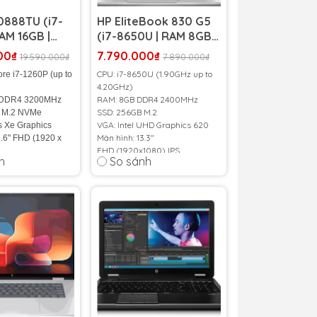
0888TU (i7-
HP EliteBook 830 G5
RAM 16GB |
(i7-8650U | RAM 8GB |
 | 15.6 inch
SSD 256GB | 13.3 inch
00₫
7.790.000₫
19.590.000₫
7.890.000₫
FHD IPS)
CPU: i7-8650U (1.90GHz up to
ore i7-1260P (up to
4.20GHz)
RAM: 8GB DDR4 2400MHz
 DDR4 3200MHz
SSD: 256GB M.2
 M.2 NVMe
VGA: Intel UHD Graphics 620
is Xe Graphics
Màn hình: 13.3"
.6" FHD (1920 x
FHD (1920x1080) IPS
h
So sánh
Cân nặng: 1.33kg
.66 Kg
Màu sắc: Bạc
41 Wh
Pin: 50Whr
hập Khẩu 100
%
Tình trạng:
98% - New
Bảo Hành 12 tháng
Dùng thử Đổi trả trong 1 Tuần