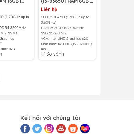
RAM 16GB |
(i5-8365U | RAM 8GB |
ọn đời
 | 14 inch
SSD 256GB | 14 inch
Liên hệ
FHD IPS)
CPU: i5-8365U (1.70GHz up to
0P (1.70GHz up to
3.60GHz)
RAM: 8GB DDR4 2400MHz
 DDR4 3200MHz
SSD: 256GB M.2
 M.2 NVMe
VGA: Intel UHD Graphics 620
 Graphics
Màn hình: 14" FHD (1920x1080)
"
IPS
080) IPS
h
So sánh
Cân nặng: 1.5kg
,46Kg
Màu sắc: Bạc
c
Pin: 50Whr
 41Wh
Tình trạng:
98%
100
%
Bảo Hành 06 tháng
Dùng thử Đổi trả trong 1 Tuần
Kết nối với chúng tôi