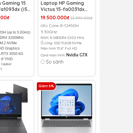
s Gaming 15
Laptop HP Gaming
fa1093dx (i5-
Victus 15-fa0031dx
 RAM 8GB |
New 100% - FullBox -
000₫
19.500.000₫
22.990.000₫
B | RTX 3050
Seal
₫
Core i5-12450H
CPU:
6 inch FHD IPS
3.30GHz
20H (up to 5.0GHz)
RAM: 8 GBDDR4 3200 MHz
DDR4 3200MHz
Ổ cứng: SSD 512GB NVMe
 M.2 NVMe
Màn hình 15.6" Full HD
UHD Graphics
A RTX 3050 6G
Card màn hình:
Nvidia GTX
5.6" FHD
So sánh
1650 4GB
) 144Hz
h
.29Kg
Cấu hình cực khủng dành cho
nh
các gamer thích trải nghiệm
 41Wh
Giảm 6%
game nặng cũng như đồ họa
 Nhập Khẩu 100%
một cách mượt mà