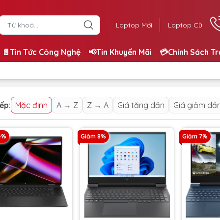
Laptop Mới
Laptop Cũ
📄Tin Tức Công Nghệ
📢Tin Khuyến Mãi
💳Chính Sách T
ếp:
Mặc định
A → Z
Z → A
Giá tăng dần
Giá giảm dầ
4%
Giảm 8%
Giảm 7%