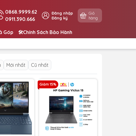
0868.9999.62
Đăng nhập
Giỏ
Đăng ký
hàng
0911.390.666
rả Góp
🛠️Chính Sách Bảo Hành
n
Mới nhất
Cũ nhất
Giảm 15%