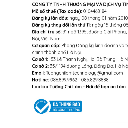
CÔNG TY TNHH THƯƠNG MẠI VÀ DỊCH VỤ TI
Mã số thuế (Tax code):
0104468184
Đăng ký lần đầu:
ngày 08 tháng 01 năm 2010
Đăng ký thay đổi lần thứ 11:
ngày 15 tháng 0
Địa chỉ trụ sở:
31 ngõ 1395, đường Giải Phóng
Nội, Việt Nam
Cơ quan cấp:
Phòng Đăng ký kinh doanh và tà
chính thành phố Hà Nội
Cơ sở 1:
153 Lê Thanh Nghị, Hai Bà Trưng, Hà N
Cơ sở 2:
35/1194 đường Láng, Đống Đa, Hà Nộ
Email:
Tuongchilamtechnology@gmail.com
Hotline:
086.899.9962 - 085.829.8888
Laptop Tường Chí Lâm - Nơi để bạn an tâm