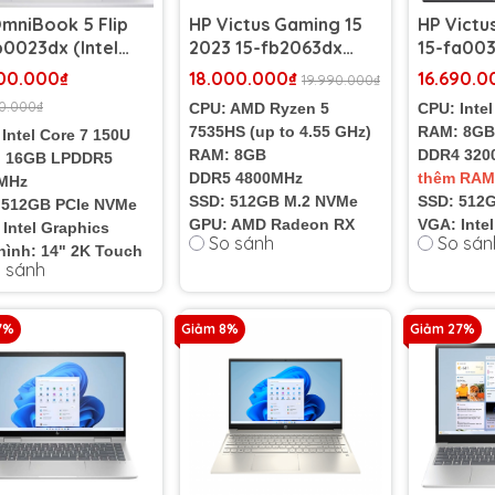
mniBook 5 Flip
HP Victus Gaming 15
HP Victu
p0023dx (Intel
2023 15-fb2063dx
15-fa003
 7 150U | RAM
(AMD Ryzen 5-7535HS
12450H |
00.000₫
18.000.000₫
16.690.0
19.990.000₫
 | SSD 512GB | 14
| RAM 8GB | SSD 512GB
SSD 512G
0.000₫
CPU: AMD Ryzen 5
CPU: Intel
 2K Touch)
| Radeon RX 6550M
4GB | 15.
7535HS (up to 4.55 GHz)
RAM: 8GB
Intel Core 7 150U
4GB | 15.6 inch FHD
144Hz)
RAM: 8GB
DDR4 32
 16GB LPDDR5
144Hz)
DDR5 4800MHz
thêm RAM
MHz
SSD: 512GB M.2 NVMe
SSD: 512
 512GB PCIe NVMe
GPU: AMD Radeon RX
VGA: Inte
Intel Graphics
So sánh
So sán
6550M 4GB
GPU: NVID
hình: 14" 2K Touch
 sánh
Màn hình: 15.6" FHD
RTX 3050
nặng: 1.62 kg
(1920 x 1080) 144Hz
Màn hình:
Cân nặng: 2.29Kg
(1920 x 1
7%
Giảm 8%
Giảm 27%
Cân nặng:
Pin: 3 cel
Tình trạn
Khẩu 100