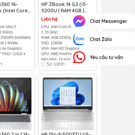
x360 16-
HP ZBook 14 G2 (i5-
 (Intel Core
5200U | RAM 4GB |
25U | RAM
SSD 128GB | AMD
Liên hệ
Chat Messenger
D 512GB | 16
FirePro M4150 | 14 inch
ore Ultra 5
CPU: Intel Core i5-5200U (up to
+ Touch)
HD)
 4.3GHz)
2.70 GHz)
 LPDDR5 6400MHz
RAM: 4GB DDR3L
Chat Zalo
 M.2 NVMe
SSD: 128GB
is Xe Graphics
VGA: Intel HD Graphics
6" FHD+ (1920 x
GPU: AMD FirePro M4150
Yêu cầu tư vấn
Màn hình: 14 inch HD+ (1600 x
h
So sánh
.87Kg
900)
68 Wh
Cân nặng: 1.6kg
Pin: 6-cell
hập Khẩu 100
%
Tình trạng: 98%
360 2 in 1 14-
HP 15s-fr5003TU (i5-