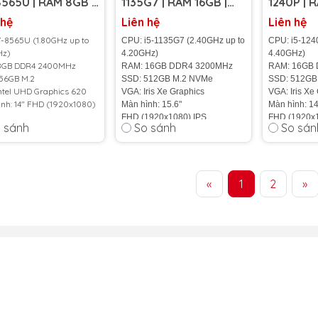
8565U | RAM 8GB |
1135G7 | RAM 16GB |
1240P | 
Bảo dưỡng tr
256GB | 14 inch
SSD 512GB | 15.6 inch
SSD 512GB
 hệ
Liên hệ
Liên hệ
IPS)
FHD IPS)
FHD IPS)
7-8565U (1.80GHz up to
CPU: i5-1135G7 (2.40GHz up to
CPU: i5-124
Hz)
4.20GHz)
4.40GHz)
8GB DDR4 2400MHz
RAM: 16GB DDR4 3200MHz
RAM: 16GB
256GB M.2
SSD: 512GB M.2 NVMe
SSD: 512GB
ntel UHD Graphics 620
VGA: Iris Xe Graphics
VGA: Iris Xe
nh: 14" FHD (1920x1080)
Màn hình: 15.6"
Màn hình: 14
FHD (1920x1080) IPS
FHD (1920x1
 sánh
So sánh
So sán
ng: 1.5kg
Cân nặng: 1.7Kg
Cân nặng: 1
c: Bạc
Màu sắc: Bạc
Màu sắc: Bạ
50Whr
Pin: 3-cell, 41Wh
Pin: 3-cell,
rạng:
98% - New
Tình trạng: 100
%
Tình trạng: 
«
1
2
»
ành 06 tháng
hử Đổi trả trong 1 Tuần