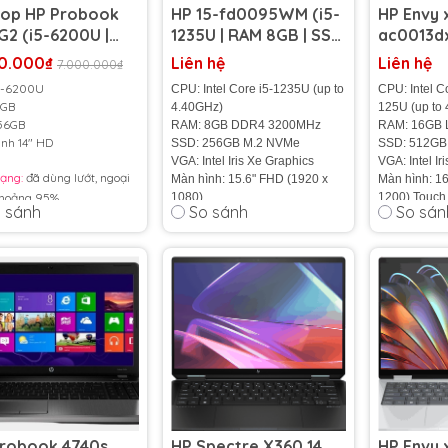
top HP Probook
HP 15-fd0095WM (i5-
HP Envy 
G2 (i5-6200U |
1235U | RAM 8GB | SSD
ac0013dx
8GB | SSD 256GB
256GB | 15.6 inch FHD)
Ultra 5 1
0.000₫
Liên hệ
Liên hệ
7.000.000₫
inch HD)
16GB | SS
5-6200U
CPU: Intel Core i5-1235U (up to
CPU: Intel C
inch FHD
8GB
4.40GHz)
125U (up to
56GB
RAM: 8GB DDR4 3200MHz
RAM: 16GB
nh 14" HD
SSD: 256GB M.2 NVMe
SSD: 512GB
VGA: Intel Iris Xe Graphics
VGA: Intel Ir
rạng:
đã dùng lướt, ngoại
Màn hình: 15.6" FHD (1920 x
Màn hình: 1
khoảng 95%
1080)
1200) Touch
 sánh
So sánh
So sán
Cân nặng: 1.66 Kg
Cân nặng: 1
t: Máy nguyên zin chưa
Pin: 3-cell, 41 Wh
Pin: 4-cell, 
a chữa. Đã được kiểm
Tình trạng:
Nhập Khẩu 100
%
Tình trạng:
N
ỹ càng, đảm bảo hiệu quả
động như mới
ành
1 năm
- Bảo dưỡng
ời
ng:
balo, chuột, pad
 túi chống sốc
robook 4740s
HP Spectre X360 14
HP Envy x