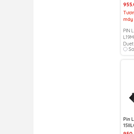
955
Tươn
máy
PIN 
L19M
Duet
So
5B10
Bảo 
Cam 
tín 
Lỗi 1
thời
Pin 
15II
950