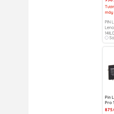
Tươn
máy
PIN 
Lenov
14II
So
L19D
Bảo 
Cam 
tín 
Lỗi 1
thời
Pin 
Pro 
875