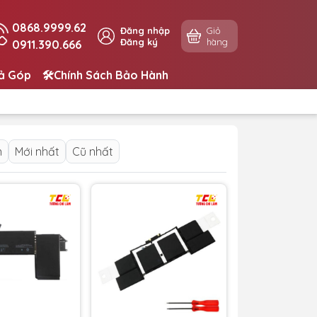
0868.9999.62
Đăng nhập
Giỏ
Đăng ký
hàng
0911.390.666
rả Góp
🛠️Chính Sách Bảo Hành
n
Mới nhất
Cũ nhất