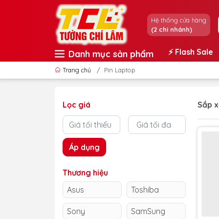
Hệ thống cửa hàng
(2 chi nhánh)
⚡️ Flash Sale
Danh mục sản phẩm
Trang chủ
/
Pin Laptop
Lọc giá
Sắp x
Áp dụng
Thương hiệu
Asus
Toshiba
Sony
SamSung