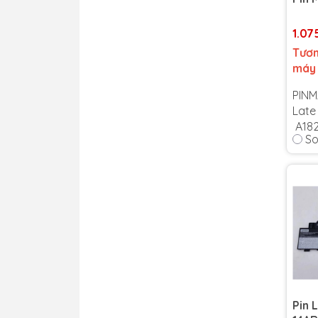
1.07
Tươn
máy
PIN
Late
A18
So
Bảo 
Cam 
tín 
Lỗi 1
thời
Pin 