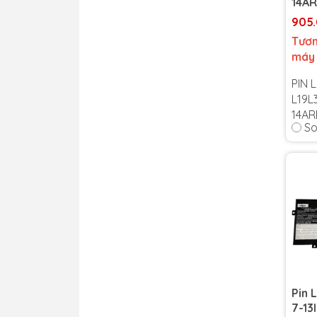
14A
905
Tươn
máy
PIN 
L19L
14AR
So
14IIL
Bảo 
Cam 
tín 
Lỗi 1
thời
Pin 
7-13