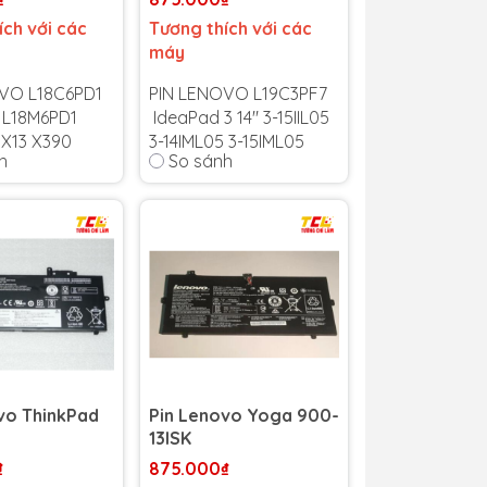
ích với các
Tương thích với các
máy
VO L18C6PD1
PIN LENOVO L19C3PF7
 L18M6PD1
IdeaPad 3 14" 3-15IIL05
 X13 X390
3-14IML05 3-15IML05
h
So sánh
L19L3PF5 L19D3PF5
 6 tháng
-
Bảo hành 6 tháng
-
bảo hành uy
Cam kết bảo hành uy
quốc!
tín toàn quốc!
1 trong suốt
Lỗi 1 đổi 1 trong suốt
 bảo hành
thời gian bảo hành
vo ThinkPad
Pin Lenovo Yoga 900-
13ISK
₫
875.000₫