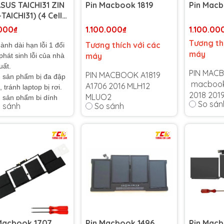
ASUS TAICHI31 ZIN
Pin Macbook 1819
Pin Macb
-TAICHI31) (4 Cell)
Wh)
000₫
1.100.000₫
1.100.00
Tương th
Tương thích với các
ành dài hạn lỗi 1 đổi
máy
máy
 phát sinh lỗi của nhà
uất.
PIN MAC
PIN MACBOOK A1819
 sản phẩm bị đa đập
macbook 
A1706 2016 MLH12
 tránh laptop bị rơi.
2018 201
MLUQ2
 sản phẩm bị dính
So sán
 sánh
So sánh
 hạn chế sử dụng và
ptop trong điều kiện
Bảo hành
ấp.
Bảo hành 6 tháng
-
Cam kết 
ết chỉ bán hàng chất
Cam kết bảo hành uy
tín toàn 
 cao, không bán hàng
tín toàn quốc!
Lỗi 1 đổi 
hất lượng, gây ảnh
Lỗi 1 đổi 1 trong suốt
 đến máy tính của
thời gian
thời gian bảo hành
.
Macbook 1707
Pin Macbook 1496
Pin Mac