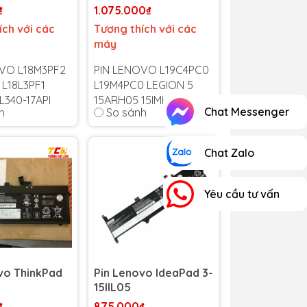
₫
1.075.000₫
ích với các
Tương thích với các
máy
VO L18M3PF2
PIN LENOVO L19C4PC0
 L18L3PF1
L19M4PC0 LEGION 5
L340-17API
15ARH05 15IMH05
Chat Messenger
h
So sánh
L 15API 17API
IDEAPAD Y550-14
L19L4PC0
 6 tháng
-
Chat Zalo
bảo hành uy
Bảo hành 6 tháng
-
quốc!
Cam kết bảo hành uy
1 trong suốt
tín toàn quốc!
Yêu cầu tư vấn
 bảo hành
Lỗi 1 đổi 1 trong suốt
thời gian bảo hành
vo ThinkPad
Pin Lenovo IdeaPad 3-
15IIL05
₫
875.000₫