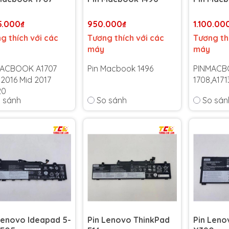
5.000₫
950.000₫
1.100.00
g thích với các
Tương thích với các
Tương th
máy
máy
MACBOOK A1707
Pin Macbook 1496
PINMAC
 2016 Mid 2017
1708,A17
20
 sánh
So sánh
So sán
Bảo hành 6 tháng
-
Cam kết bảo hành uy
Bảo hành
hành 6 tháng
-
tín toàn quốc!
Cam kết 
kết bảo hành uy
Lỗi 1 đổi 1 trong suốt
tín toàn 
toàn quốc!
thời gian bảo hành
Lỗi 1 đổi 
 đổi 1 trong suốt
thời gian
 gian bảo hành
Lenovo Ideapad 5-
Pin Lenovo ThinkPad
Pin Len