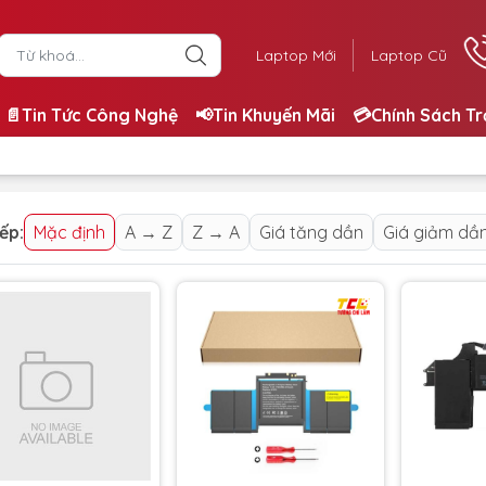
Laptop Mới
Laptop Cũ
📄Tin Tức Công Nghệ
📢Tin Khuyến Mãi
💳Chính Sách T
ếp:
Mặc định
A → Z
Z → A
Giá tăng dần
Giá giảm dầ