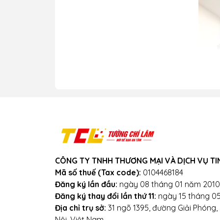
CÔNG TY TNHH THƯƠNG MẠI VÀ DỊCH VỤ TI
Mã số thuế (Tax code):
0104468184
Đăng ký lần đầu:
ngày 08 tháng 01 năm 2010
Đăng ký thay đổi lần thứ 11:
ngày 15 tháng 0
Địa chỉ trụ sở:
31 ngõ 1395, đường Giải Phóng
Nội, Việt Nam