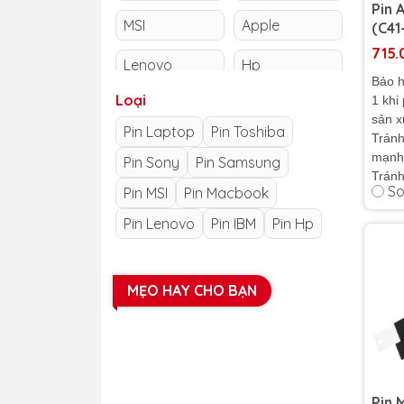
Pin 
MSI
Apple
(C41
(53
715.
Lenovo
Hp
Bảo h
Loại
1 khi
sản x
Pin Laptop
Pin Toshiba
Tránh
mạnh,
Pin Sony
Pin Samsung
Tránh
So
Pin MSI
Pin Macbook
nước,
để la
Pin Lenovo
Pin IBM
Pin Hp
ẩm th
Cam k
lượng
MẸO HAY CHO BẠN
kém c
hưởng
khách
Pin 