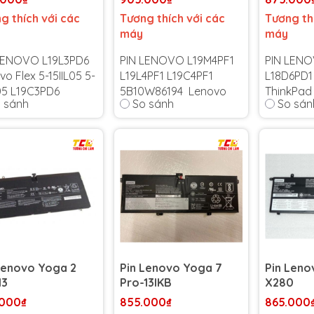
g thích với các
Tương thích với các
Tương th
máy
máy
LENOVO L19L3PD6
PIN LENOVO L19M4PF1
PIN LENO
o Flex 5-15IIL05 5-
L19L4PF1 L19C4PF1
L18D6PD1
L05 L19C3PD6
5B10W86194 Lenovo
ThinkPad
 sánh
So sánh
So sán
3PD6
Ideapad 5-15IIL05
X395
Xiaoxin 15 2020
hành 6 tháng
-
Bảo hành
kết bảo hành uy
Bảo hành 6 tháng
-
Cam kết 
toàn quốc!
Cam kết bảo hành uy
tín toàn 
 đổi 1 trong suốt
tín toàn quốc!
Lỗi 1 đổi 
 gian bảo hành
Lỗi 1 đổi 1 trong suốt
thời gian
thời gian bảo hành
Lenovo Yoga 2
Pin Lenovo Yoga 7
Pin Leno
13
Pro-13IKB
X280
.000₫
855.000₫
865.000