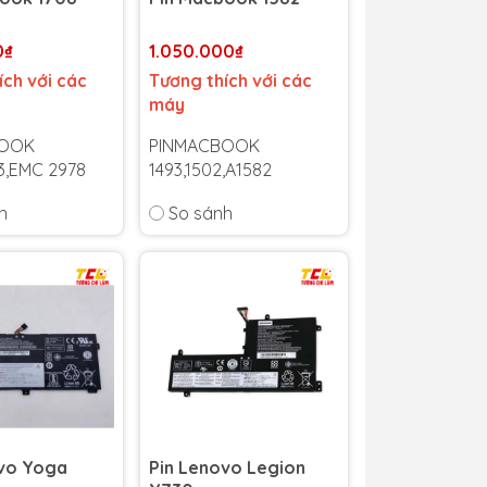
0₫
1.050.000₫
ích với các
Tương thích với các
máy
BOOK
PINMACBOOK
13,EMC 2978
1493,1502,A1582
h
So sánh
 6 tháng
-
Bảo hành 6 tháng
-
bảo hành uy
Cam kết bảo hành uy
quốc!
tín toàn quốc!
1 trong suốt
Lỗi 1 đổi 1 trong suốt
 bảo hành
thời gian bảo hành
ovo Yoga
Pin Lenovo Legion