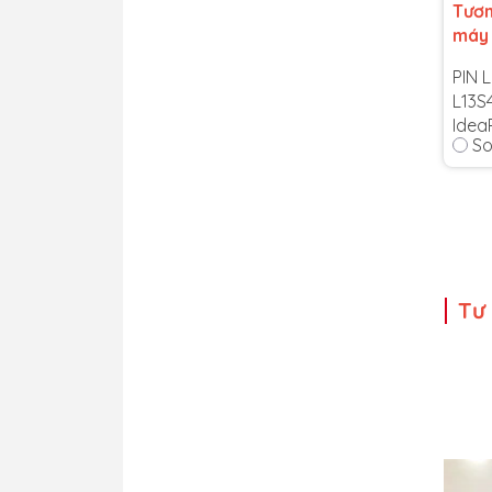
Tươn
máy
PIN 
L13S
Idea
So
Seri
Bảo 
Cam 
tín 
Lỗi 1
thời
Tư