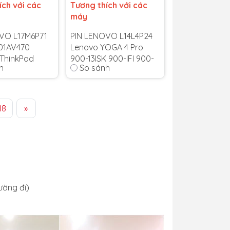
ích với các
Tương thích với các
máy
VO L17M6P71
PIN LENOVO L14L4P24
 01AV470
Lenovo YOGA 4 Pro
 ThinkPad
900-13ISK 900-IFI 900-
h
So sánh
5 01AV472
13ISK L14M4P24
17 48Wh
Bảo hành 6 tháng
-
 6 tháng
-
Cam kết bảo hành uy
18
»
bảo hành uy
tín toàn quốc!
quốc!
Lỗi 1 đổi 1 trong suốt
1 trong suốt
thời gian bảo hành
 bảo hành
ường đi
)