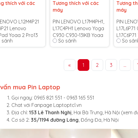
g thích với các
Tương thích với các
Tương th
máy
máy
LENOVO L12M4P21
PIN LENOVO L17M4PH1,
PIN LENO
4P21 Lenovo
L17C4PH1 Lenovo Yoga
L17L6P71
Pad Yoga 2 Pro13
C930 C930-13IKB Yoga
L17C6P71
 sánh
So sánh
So sán
es
7 Pro-13IKB L17M4PH2
X280 A28
SB10K976
hành 6 tháng
-
Bảo hành 6 tháng
-
kết bảo hành uy
Cam kết bảo hành uy
Bảo hành
«
1
2
3
...
toàn quốc!
tín toàn quốc!
Cam kết 
 đổi 1 trong suốt
Lỗi 1 đổi 1 trong suốt
tín toàn 
 gian bảo hành
thời gian bảo hành
Lỗi 1 đổi 
 vấn mua Pin Laptop
thời gian
Gọi ngay:
0965 821 551
-
0963 165 551
Chat với
Fanpage Laptoptcl.vn
Địa chỉ:
153 Lê Thanh Nghị
, Hai Bà Trưng, Hà Nội (
xem đ
Cơ sở 2:
35/1194 đường Láng
, Đống Đa, Hà Nội