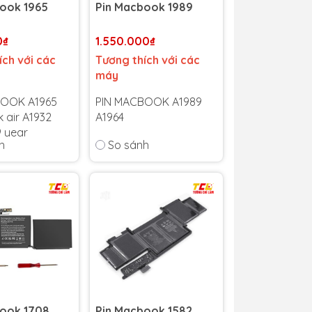
ook 1965
Pin Macbook 1989
0₫
1.550.000₫
ích với các
Tương thích với các
máy
BOOK A1965
PIN MACBOOK A1989
air A1932
A1964
9 year
h
So sánh
Bảo hành 6 tháng
-
 6 tháng
-
Cam kết bảo hành uy
bảo hành uy
tín toàn quốc!
quốc!
Lỗi 1 đổi 1 trong suốt
1 trong suốt
thời gian bảo hành
 bảo hành
book 1708
Pin Macbook 1582