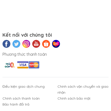
Kết nối với chúng tôi
Phương thức thanh toán
Điều kiện giao dịch chung
Chính sách vận chuyển và giao
nhận
Chính sách thanh toán
Chính sách bảo mật
Phụ Kiện
Bàn Phím,
Thiết Bị Điện
Sửa Chữa
Bảo hành đổi trả
Laptop, PC
Chuột, Loa, Tai
Tử
Laptop - PC
Nghe