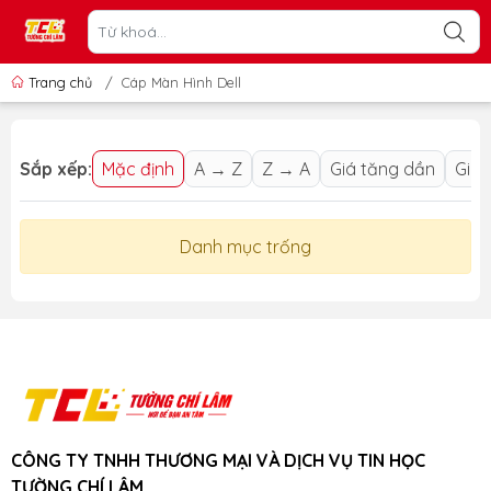
Trang chủ
/
Cáp Màn Hình Dell
Sắp xếp:
Mặc định
A → Z
Z → A
Giá tăng dần
Giá 
Danh mục trống
CÔNG TY TNHH THƯƠNG MẠI VÀ DỊCH VỤ TIN HỌC
TƯỜNG CHÍ LÂM