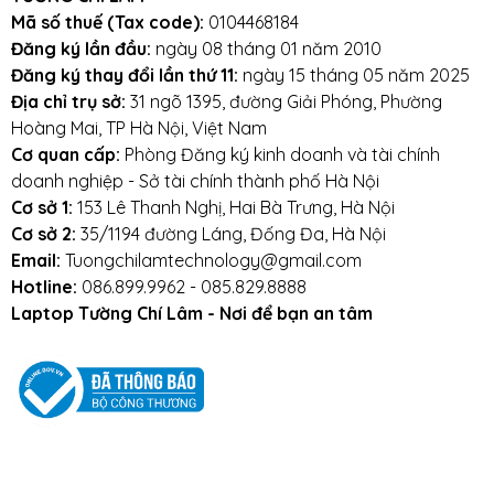
Mã số thuế (Tax code):
0104468184
Đăng ký lần đầu:
ngày 08 tháng 01 năm 2010
Đăng ký thay đổi lần thứ 11:
ngày 15 tháng 05 năm 2025
Địa chỉ trụ sở:
31 ngõ 1395, đường Giải Phóng, Phường
Hoàng Mai, TP Hà Nội, Việt Nam
Cơ quan cấp:
Phòng Đăng ký kinh doanh và tài chính
doanh nghiệp - Sở tài chính thành phố Hà Nội
Cơ sở 1:
153 Lê Thanh Nghị, Hai Bà Trưng, Hà Nội
Cơ sở 2:
35/1194 đường Láng, Đống Đa, Hà Nội
Email:
Tuongchilamtechnology@gmail.com
Hotline:
086.899.9962 - 085.829.8888
Laptop Tường Chí Lâm - Nơi để bạn an tâm