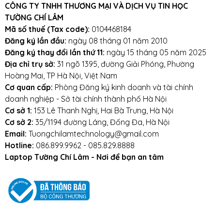
CÔNG TY TNHH THƯƠNG MẠI VÀ DỊCH VỤ TIN HỌC
TƯỜNG CHÍ LÂM
Mã số thuế (Tax code):
0104468184
Đăng ký lần đầu:
ngày 08 tháng 01 năm 2010
Đăng ký thay đổi lần thứ 11:
ngày 15 tháng 05 năm 2025
Địa chỉ trụ sở:
31 ngõ 1395, đường Giải Phóng, Phường
Hoàng Mai, TP Hà Nội, Việt Nam
Cơ quan cấp:
Phòng Đăng ký kinh doanh và tài chính
doanh nghiệp - Sở tài chính thành phố Hà Nội
Cơ sở 1:
153 Lê Thanh Nghị, Hai Bà Trưng, Hà Nội
Cơ sở 2:
35/1194 đường Láng, Đống Đa, Hà Nội
Email:
Tuongchilamtechnology@gmail.com
Hotline:
086.899.9962 - 085.829.8888
Laptop Tường Chí Lâm - Nơi để bạn an tâm