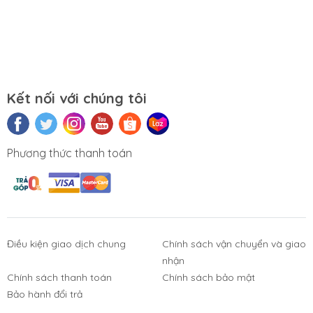
Kết nối với chúng tôi
Phương thức thanh toán
Điều kiện giao dịch chung
Chính sách vận chuyển và giao
nhận
Chính sách thanh toán
Chính sách bảo mật
Phụ Kiện
Bàn Phím,
Thiết Bị Điện
Sửa Chữa
Bảo hành đổi trả
Laptop, PC
Chuột, Loa, Tai
Tử
Laptop - PC
Nghe