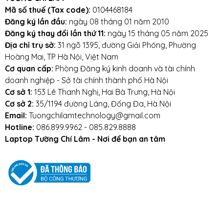
Mã số thuế (Tax code):
0104468184
Đăng ký lần đầu:
ngày 08 tháng 01 năm 2010
Đăng ký thay đổi lần thứ 11:
ngày 15 tháng 05 năm 2025
Địa chỉ trụ sở:
31 ngõ 1395, đường Giải Phóng, Phường
Hoàng Mai, TP Hà Nội, Việt Nam
Cơ quan cấp:
Phòng Đăng ký kinh doanh và tài chính
doanh nghiệp - Sở tài chính thành phố Hà Nội
Cơ sở 1:
153 Lê Thanh Nghị, Hai Bà Trưng, Hà Nội
Cơ sở 2:
35/1194 đường Láng, Đống Đa, Hà Nội
Email:
Tuongchilamtechnology@gmail.com
Hotline:
086.899.9962 - 085.829.8888
Laptop Tường Chí Lâm - Nơi để bạn an tâm