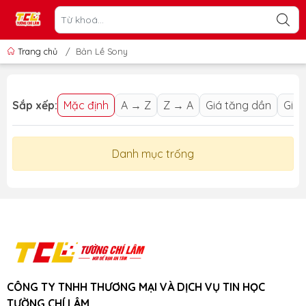
Trang chủ
/
Bản Lề Sony
Sắp xếp:
Mặc định
A → Z
Z → A
Giá tăng dần
Giá 
Danh mục trống
CÔNG TY TNHH THƯƠNG MẠI VÀ DỊCH VỤ TIN HỌC
TƯỜNG CHÍ LÂM