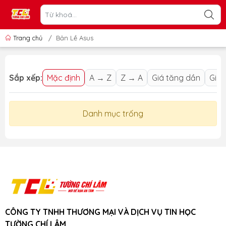
Trang chủ
/
Bản Lề Asus
Sắp xếp:
Mặc định
A → Z
Z → A
Giá tăng dần
Giá 
Danh mục trống
CÔNG TY TNHH THƯƠNG MẠI VÀ DỊCH VỤ TIN HỌC
TƯỜNG CHÍ LÂM