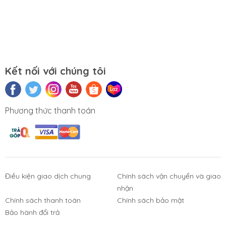
Kết nối với chúng tôi
Phương thức thanh toán
Điều kiện giao dịch chung
Chính sách vận chuyển và giao
nhận
Chính sách thanh toán
Chính sách bảo mật
Phụ Kiện
Bàn Phím,
Thiết Bị Điện
Sửa Chữa
Bảo hành đổi trả
Laptop, PC
Chuột, Loa, Tai
Tử
Laptop - PC
Nghe