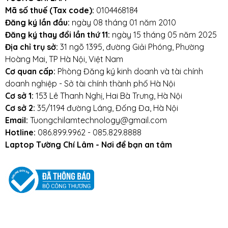
Mã số thuế (Tax code):
0104468184
Đăng ký lần đầu:
ngày 08 tháng 01 năm 2010
Đăng ký thay đổi lần thứ 11:
ngày 15 tháng 05 năm 2025
Địa chỉ trụ sở:
31 ngõ 1395, đường Giải Phóng, Phường
Hoàng Mai, TP Hà Nội, Việt Nam
Cơ quan cấp:
Phòng Đăng ký kinh doanh và tài chính
doanh nghiệp - Sở tài chính thành phố Hà Nội
Cơ sở 1:
153 Lê Thanh Nghị, Hai Bà Trưng, Hà Nội
Cơ sở 2:
35/1194 đường Láng, Đống Đa, Hà Nội
Email:
Tuongchilamtechnology@gmail.com
Hotline:
086.899.9962 - 085.829.8888
Laptop Tường Chí Lâm - Nơi để bạn an tâm