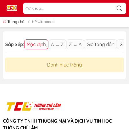
Trang chủ
/
HP Ultrabook
Sắp xếp:
Mặc định
A → Z
Z → A
Giá tăng dần
Giá 
Danh mục trống
CÔNG TY TNHH THƯƠNG MẠI VÀ DỊCH VỤ TIN HỌC
TƯỜNG CHÍ LÂM