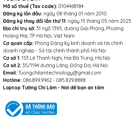
Mã số thuế (Tax code):
0104468184
Đăng ký lần đầu:
ngày 08 tháng 01 năm 2010
Đăng ký thay đổi lần thứ 11:
ngày 15 tháng 05 năm 2025
Địa chỉ trụ sở:
31 ngõ 1395, đường Giải Phóng, Phường
Hoàng Mai, TP Hà Nội, Việt Nam
Cơ quan cấp:
Phòng Đăng ký kinh doanh và tài chính
doanh nghiệp - Sở tài chính thành phố Hà Nội
Cơ sở 1:
153 Lê Thanh Nghị, Hai Bà Trưng, Hà Nội
Cơ sở 2:
35/1194 đường Láng, Đống Đa, Hà Nội
Email:
Tuongchilamtechnology@gmail.com
Hotline:
086.899.9962 - 085.829.8888
Laptop Tường Chí Lâm - Nơi để bạn an tâm