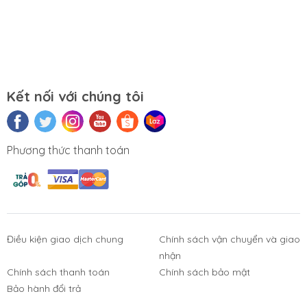
Kết nối với chúng tôi
Phương thức thanh toán
Điều kiện giao dịch chung
Chính sách vận chuyển và giao
nhận
Chính sách thanh toán
Chính sách bảo mật
Phụ Kiện
Bàn Phím,
Thiết Bị Điện
Sửa Chữa
Bảo hành đổi trả
Laptop, PC
Chuột, Loa, Tai
Tử
Laptop - PC
Nghe