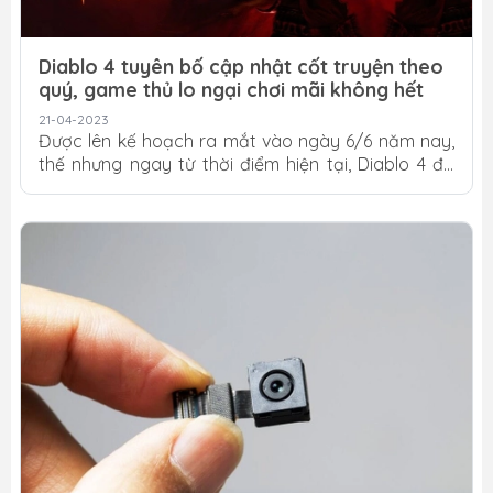
Diablo 4 tuyên bố cập nhật cốt truyện theo
quý, game thủ lo ngại chơi mãi không hết
21-04-2023
Được lên kế hoạch ra mắt vào ngày 6/6 năm nay,
thế nhưng ngay từ thời điểm hiện tại, Diablo 4 đã
tạo nên một cơn sốt trên toàn cầu nhờ vào việc ra
mắt hai phiên bản beta, trải nghiệm trước vào giai
đoạn cuối tháng 3 vừa qua. Thậm chí, ngay từ
trước khi ra mắt, Blizzard còn khiến không ít fan
phải bất ngờ khi hứa hẹn cốt truyện của Diablo 4
sẽ được cập nhật cứ mỗi ba tháng một lần, dẹp
tan đi nỗi lo về việc thiếu hụt nội dung mà các
game thủ...