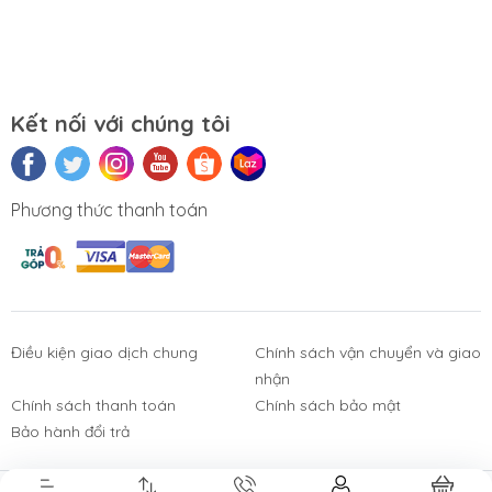
Kết nối với chúng tôi
Phương thức thanh toán
Điều kiện giao dịch chung
Chính sách vận chuyển và giao
nhận
Phụ Kiện
Bàn Phím,
Thiết Bị Điện
Sửa Chữa
Laptop, PC
Chuột, Loa, Tai
Tử
Laptop - PC
Chính sách thanh toán
Chính sách bảo mật
Nghe
Bảo hành đổi trả