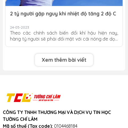
2 tỷ người gặp nguy khi nhiệt độ tăng 2 độ C
24-05-2023
Theo các chính sách biến đổi khí hậu hiện nay,
hàng tỷ người sẽ phải đối mặt với cái nóng đe dọa
đến tính mạng. Theo nghiên cứu mới được công
bố trên tạp chí Nature Sustainability, khoảng 2 tỷ
người (23% dân số thế giới) sẽ sống trong điều kiện
Xem thêm bài viết
nhiệt độ nguy hiểm vào cuối thế kỷ này nếu các
chính sách khí hậu tiếp tục theo quỹ đạo hiện tại.
Cũng theo nghiên cứu, khoảng 3,3 tỷ người có thể
phải đối mặt với nhiệt độ khắc nghiệt vào cuối thế
kỷ này nếu nền nhiệt toàn cầu ấm lên với...
CÔNG TY TNHH THƯƠNG MẠI VÀ DỊCH VỤ TIN HỌC
TƯỜNG CHÍ LÂM
Mã số thuế (Tax code):
0104468184