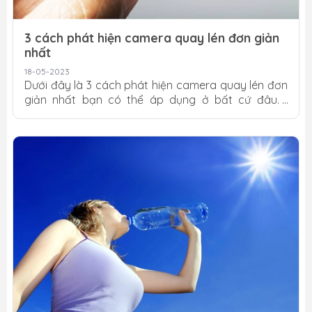
3 cách phát hiện camera quay lén đơn giản
nhất
18-05-2023
Dưới đây là 3 cách phát hiện camera quay lén đơn
giản nhất bạn có thể áp dụng ở bất cứ đâu.
Không gian riêng tư ở những nơi xa lạ luôn là mối lo
lắng của nhiều người. Vậy làm cách nào để phát
hiện camera ẩn và tránh bị phát tán các thông tin
riêng tư? Dưới đây 3 cách phát hiện camera quay
lén đơn giản nhất ai cũng có thể làm theo. 3 cách
phát hiện camera quay lén Tắt đèn kết hợp đèn
flash, camera điện thoại Hầu hết các loại camera
ẩn đều được trang bị đèn LED...