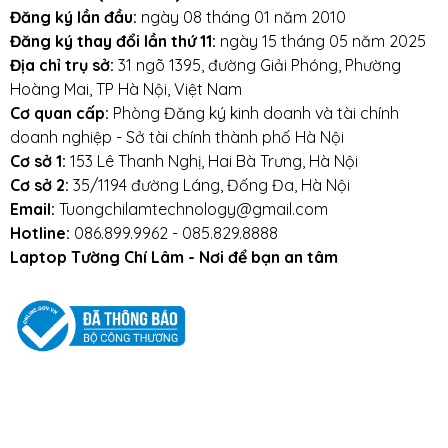
Đăng ký lần đầu:
ngày 08 tháng 01 năm 2010
Đăng ký thay đổi lần thứ 11:
ngày 15 tháng 05 năm 2025
Địa chỉ trụ sở:
31 ngõ 1395, đường Giải Phóng, Phường
Hoàng Mai, TP Hà Nội, Việt Nam
Cơ quan cấp:
Phòng Đăng ký kinh doanh và tài chính
doanh nghiệp - Sở tài chính thành phố Hà Nội
Cơ sở 1:
153 Lê Thanh Nghị, Hai Bà Trưng, Hà Nội
Cơ sở 2:
35/1194 đường Láng, Đống Đa, Hà Nội
Email:
Tuongchilamtechnology@gmail.com
Hotline:
086.899.9962 - 085.829.8888
Laptop Tường Chí Lâm - Nơi để bạn an tâm