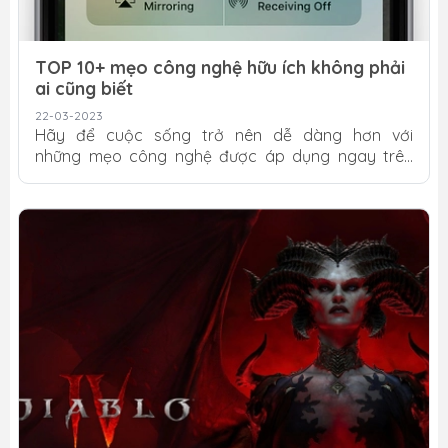
TOP 10+ mẹo công nghệ hữu ích không phải
ai cũng biết
22-03-2023
Hãy để cuộc sống trở nên dễ dàng hơn với
những mẹo công nghệ được áp dụng ngay trên
các thiết bị đầy tiện ích của bạn. Do đó, cùng nhau
theo dõi và bỏ túi ngay 10 mẹo vặt công nghệ hữu
ích ngay bây giờ nhé! TOP 10+ mẹo công nghệ tiên
tiến Công nghệ ngày một phát triển trên mọi mặt
của đời sống, do đó bạn cần phải nắm bắt nhanh
xu hướng và trang bị cho mình những mẹo công
nghệ hữu ích dưới đây để khiến cuộc sống trở nên
dễ dàng hơn nhé! Viết chữ hoa trên Android Khi...