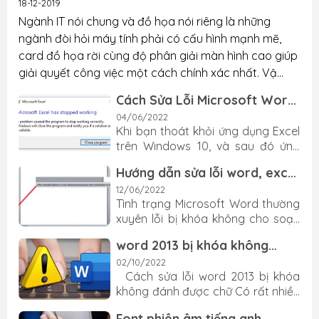
18-12-2019
Ngành IT nói chung và đồ họa nói riêng là những
ngành đòi hỏi máy tính phải có cấu hình mạnh mẽ,
card đồ họa rời cùng độ phân giải màn hình cao giúp
giải quyết công việc một cách chính xác nhất. Vậ...
Cách Sửa Lỗi Microsoft Word,
Excel has stopped working
04/06/2022
Khi bạn thoát khỏi ứng dụng Excel
trên Windows 10, và sau đó ứng
dụng bị treo hoặc thông báo với
Hướng dẫn sửa lỗi word, excel
lỗi sau: “Microsoft Excel 2016 Has
2016 bị khóa không cho soạn
Stopped Working”. Thì dưới đây là
12/06/2022
thảo hiệu quả 100%
Tình trạng Microsoft Word thường
cách để khắc phục tình trạng này.
xuyên lỗi bị khóa không cho soạn
Nguyên nhân gây ra lỗi Microsoft
thảo văn bản, không đánh được
Word, Excel has stopped working
word 2013 bị khóa không
chữ là hiện trạng không mấy xa lạ
Đây là 1 lỗi khá phổ biến, đó là khi
đánh được chữ
đối với những người dùng Word.
02/10/2022
bạn thoát khỏi Excel 2016, lập tức
Cách sửa lỗi word 2013 bị khóa
Đừng quá vội lo lắng đem máy tính
ứng dụng bị treo và thông báo
không đánh được chữ Có rất nhiều
laptop của mình đi sửa. Hãy thử
một dòng tin nhắn. Dường như lỗi
khi các bạn đang soạn thảo văn
ngay các cách mà Laptop TCL
này xảy ra liên tục trên máy tính
Font phiên âm tiếng anh