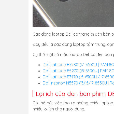
Các dòng laptop Dell có trang bị đèn bàn phím
Đây đều là các dòng laptop tầm trung, cận c
Cụ thể một số mẫu laptop Dell có đèn bàn p
Dell Latitude E7280 (i7-7600U | RAM 8G
Dell Latitude E5270 (i5-6300U | RAM 8
Dell Latitude E3470 (i5-6300U / i7-65
Dell Inspiron N5570 (i3/i5/i7-8550U |
Lợi ích của đèn bàn phím D
Có thể nói, việc tạo ra những chiếc laptop
nhiều lợi ích cho người dùng.