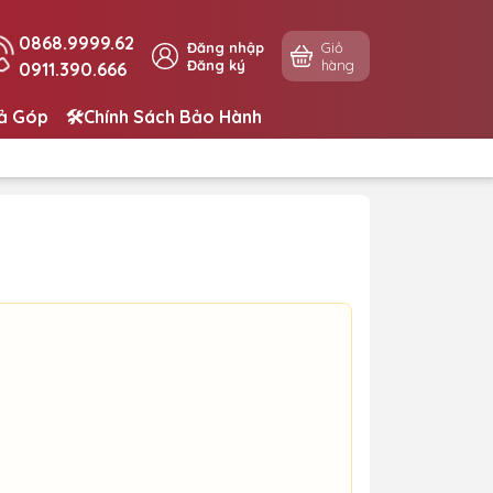
0868.9999.62
Đăng nhập
Giỏ
Đăng ký
hàng
0911.390.666
rả Góp
🛠️Chính Sách Bảo Hành