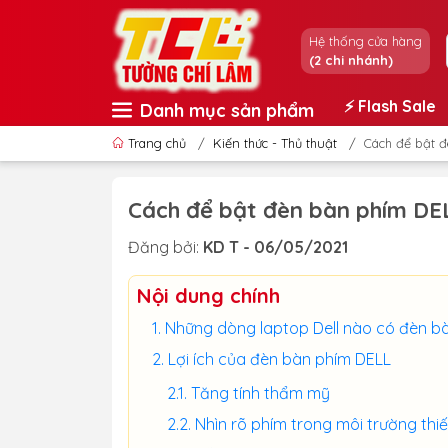
Hệ thống cửa hàng
(2 chi nhánh)
⚡️ Flash Sale
Danh mục sản phẩm
Trang chủ
/
Kiến thức - Thủ thuật
/
Cách để bật 
Cách để bật đèn bàn phím DE
Đăng bởi:
KD T - 06/05/2021
Nội dung chính
Những dòng laptop Dell nào có đèn b
Lợi ích của đèn bàn phím DELL
Tăng tính thẩm mỹ
Nhìn rõ phím trong môi trường thi