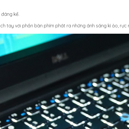
n đáng kể.
ch tay với phần bàn phím phát ra những ánh sáng kì ảo, rực 