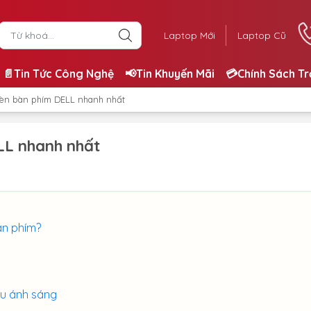
Laptop Mới
Laptop Cũ
📄Tin Tức Công Nghệ
📢Tin Khuyến Mãi
💳Chính Sách T
đèn bàn phím DELL nhanh nhất
LL nhanh nhất
àn phím?
ếu ánh sáng