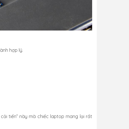
ành hợp lý.
 cải tiến” này mà chiếc laptop mang lại rất