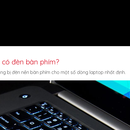
o có đèn bàn phím?
 trang bị đèn nền bàn phím cho một số dòng laptop nhất định.