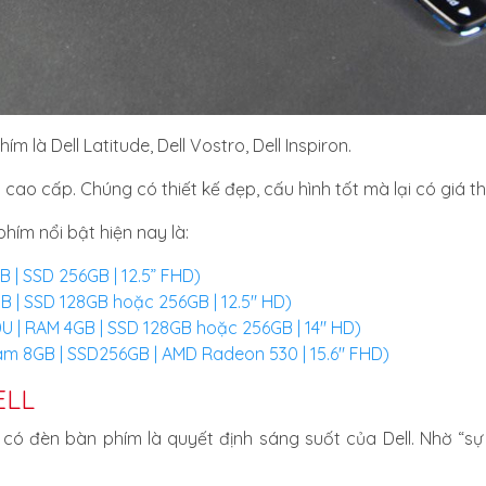
 là Dell Latitude, Dell Vostro, Dell Inspiron.
ao cấp. Chúng có thiết kế đẹp, cấu hình tốt mà lại có giá th
hím nổi bật hiện nay là:
B | SSD 256GB | 12.5” FHD)
GB | SSD 128GB hoặc 256GB | 12.5" HD)
00U | RAM 4GB | SSD 128GB hoặc 256GB | 14" HD)
 Ram 8GB | SSD256GB | AMD Radeon 530 | 15.6" FHD)
ELL
 có đèn bàn phím là quyết định sáng suốt của Dell. Nhờ “sự