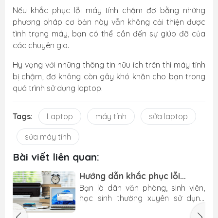
Nếu khắc phục lỗi máy tính chậm đơ bằng những
phương pháp cơ bản này vẫn không cải thiện được
tình trạng máy, bạn có thể cần đến sự giúp đỡ của
các chuyên gia.
Hy vọng với những thông tin hữu ích trên thì máy tính
bị chậm, đơ không còn gây khó khăn cho bạn trong
quá trình sử dụng laptop.
Tags:
Laptop
máy tính
sửa laptop
sửa máy tính
Bài viết liên quan:
Hướng dẫn khắc phục lỗi
Word không in được
y
Bạn là dân văn phòng, sinh viên,
t
học sinh thường xuyên sử dụng
o
Word, Excel,... để làm làm văn bản,