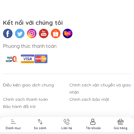
Kết nối với chúng tôi
Phương thức thanh toán
Điều kiện giao dịch chung
Chính sách vận chuyển và giao
nhận
Phụ Kiện
Bàn Phím,
Thiết Bị Điện
Sửa Chữa
Laptop, PC
Chuột, Loa, Tai
Tử
Laptop - PC
Chính sách thanh toán
Chính sách bảo mật
Nghe
Bảo hành đổi trả
Bản quyền thuộc về
Công ty TNHH Tường Chí Lâm
.
Danh mục
So sánh
Liên hệ
Tài khoản
Giỏ hàng