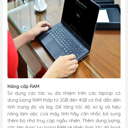
Nâng cấp RAM
Sử dụng các tác vụ đa nhiệm trên các laptop có
dung lượng RAM thấp từ 2GB đến 4GB có thể dẫn đến
tình trạng đơ và lag. Để tăng tốc độ xử lý và hiệu
năng làm việc của máy tính hãy cân nhắc bổ sung
thêm bộ nhớ truy cập ngẫu nhiên. Thêm dung lượng,
các tệp được lưu trong RAM sẽ nhiều hơn, tốc độ hoạt