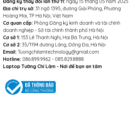
Đăng ký thay đổi lần thứ 11:
ngày 15 tháng 05 năm 2025
Địa chỉ trụ sở:
31 ngõ 1395, đường Giải Phóng, Phường
Hoàng Mai, TP Hà Nội, Việt Nam
Cơ quan cấp:
Phòng Đăng ký kinh doanh và tài chính
doanh nghiệp - Sở tài chính thành phố Hà Nội
Cơ sở 1:
153 Lê Thanh Nghị, Hai Bà Trưng, Hà Nội
Cơ sở 2:
35/1194 đường Láng, Đống Đa, Hà Nội
Email:
Tuongchilamtechnology@gmail.com
Hotline:
086.899.9962 - 085.829.8888
Laptop Tường Chí Lâm - Nơi để bạn an tâm