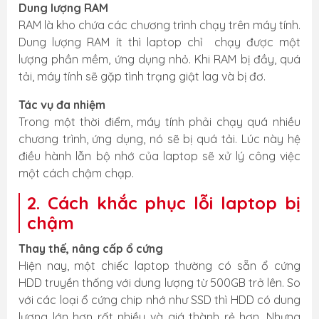
Dung lượng RAM
RAM là kho chứa các chương trình chạy trên máy tính.
Dung lượng RAM ít thì laptop chỉ chạy được một
lượng phần mềm, ứng dụng nhỏ. Khi RAM bị đầy, quá
tải, máy tính sẽ gặp tình trạng giật lag và bị đơ.
Tác vụ đa nhiệm
Trong một thời điểm, máy tính phải chạy quá nhiều
chương trình, ứng dụng, nó sẽ bị quá tải. Lúc này hệ
điều hành lẫn bộ nhớ của laptop sẽ xử lý công việc
một cách chậm chạp.
2. Cách khắc phục lỗi laptop bị
chậm
Thay thế, nâng cấp ổ cứng
Hiện nay, một chiếc laptop thường có sẵn ổ cứng
HDD truyền thống với dung lượng từ 500GB trở lên. So
với các loại ổ cứng chip nhớ như SSD thì HDD có dung
lượng lớn hơn rất nhiều và giá thành rẻ hơn. Nhưng