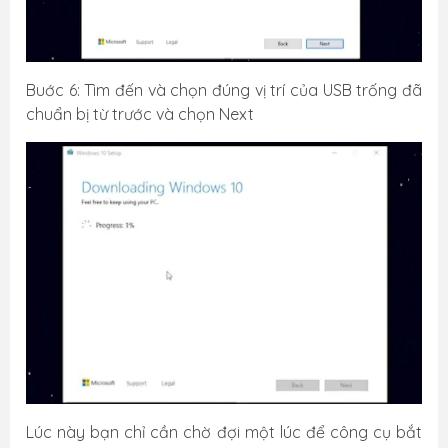
Buớc 6: Tìm đến và chọn đúng vị trí của USB trống đã
chuẩn bị từ trước và chọn Next
Lúc này bạn chỉ cần chờ đợi một lúc để công cụ bắt