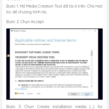
Bước 1: Mở Media Creation Tool đã tải ở trên. Chờ một
lúc để chương trình tải.
Bước 2: Chọn Accept.
Bước 3: Chọn Create installation media (…) for