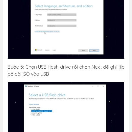
Bước 5: Chọn USB flash drive rồi chọn Next để ghi file
bộ cài ISO vào USB