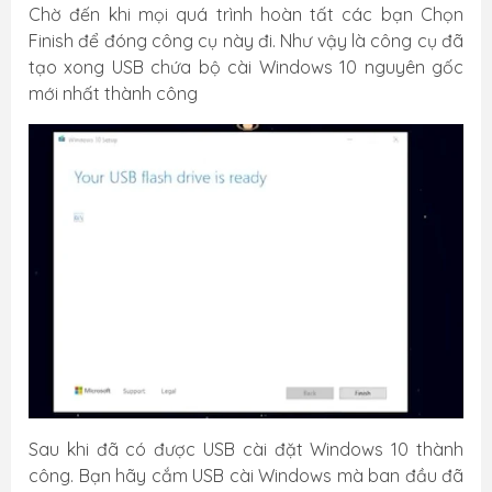
Chờ đến khi mọi quá trình hoàn tất các bạn Chọn
Finish để đóng công cụ này đi. Như vậy là công cụ đã
tạo xong USB chứa bộ cài Windows 10 nguyên gốc
mới nhất thành công
Sau khi đã có được USB cài đặt Windows 10 thành
công. Bạn hãy cắm USB cài Windows mà ban đầu đã