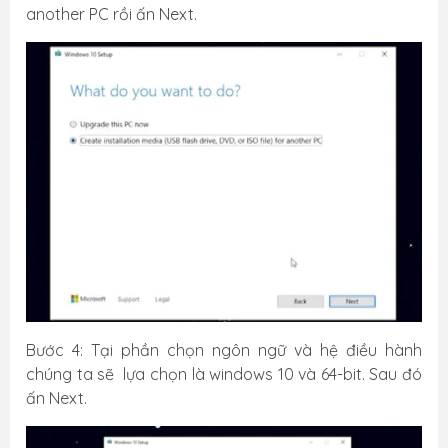
another PC rồi ấn Next.
Bước 4: Tại phần chọn ngôn ngữ và hệ điều hành
chúng ta sẽ lựa chọn là windows 10 và 64-bit. Sau đó
ấn Next.