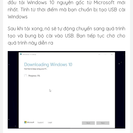
đầu tải Windows 10 nguyên gốc từ Microsoft mới
nhất. Tính từ thời điểm mà bạn chuẩn bị tạo USB cài
Windows
Sau khi tải xong, nó sẽ tự động chuyển sang quá trình
tạo và bung bộ cài vào USB. Bạn tiếp tục chờ cho
quá trình này diễn ra