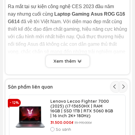
Ra mắt tại sự kiện công nghệ CES 2023 đầu năm
nay nhưng cuối cùng
Laptop Gaming Asus ROG G16
G614
đã về tới Việt Nam. Với diện mạo đẹp mắt cùng
thiết kế độc đạo đậm chất gaming, hiệu năng cực khủng
với cấu hình mới nhất hiện nay. Quả thực thương hiệu
nổi tiếng Asus đã không các con dân game thủ thất
vọng, chắc chắn sẽ mang đến những trải nghiệm game
đỉnh cao cho game thủ.
Xem thêm
Vậy
Asus ROG G16 G614
có những bất ngờ gì mới?
Hãy cùng
LaptopTCL
theo dõi bài viết dưới đây để xem
Sản phẩm liên quan
siêu phẩm này có gì nổi trội nhé!
Đặc điểm nổi bật
Lenovo Lecoo Fighter 7000
- 12%
(2025) (i7-13650HX | RAM
Thiết kế
16GB | SSD 1TB | RTX 5060 8GB
| 16 inch 2K+ 180Hz)
Khi nhắc đến các sản phẩm
Laptop
thuộc dòng ROG
31.500.000₫
35.990.000₫
nhà Asus thì không thể không nhắc đến vẻ ngoài của
So sánh
dòng sản phẩm này. Là dòng
Laptop Gaming
nên