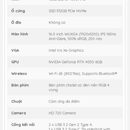
Ổ cứng
SSD 512GB PCIe NVMe
Ổ đĩa
Không có
Màn hình
16.0 inch WUXGA (1920x1200) IPS 165Hz
Anti-Glare, 100% sRGB, 250 nits
VGA
Intel Iris Xe Graphics
GPU
NVIDIA GeForce RTX 4050 6GB
Wireless
Wi-Fi 6E (802.11ax), Supports Bluetooth®
Bàn phím
Bàn phím chiclet có đèn nền RGB 4
vùng
Chuột
Cảm ứng đa điểm
Camera
HD 720 Camera
Cổng kết nối
2 x USB 3.2 Gen 2 Type A
1 x USB 3.2 Type-C Thunderbolt with