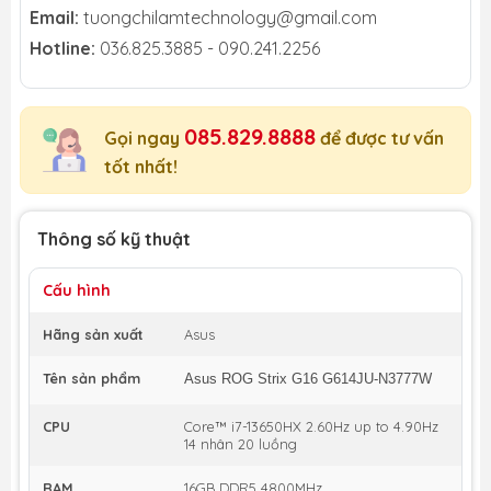
Email:
tuongchilamtechnology@gmail.com
Hotline:
036.825.3885 - 090.241.2256
085.829.8888
Gọi ngay
để được tư vấn
tốt nhất!
Thông số kỹ thuật
Cấu hình
Hãng sản xuất
Asus
Tên sản phẩm
Asus ROG Strix G16 G614JU-N3777W
CPU
Core™ i7-13650HX 2.60Hz up to 4.90Hz
14 nhân 20 luồng
RAM
16GB DDR5 4800MHz