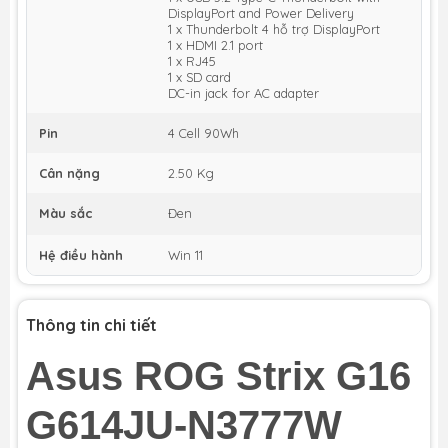
DisplayPort and Power Delivery
1 x Thunderbolt 4 hỗ trợ DisplayPort
1 x HDMI 2.1 port
1 x RJ45
1 x SD card
DC-in jack for AC adapter
Pin
4 Cell 90Wh
Cân nặng
2.50 Kg
Màu sắc
Đen
Hệ điều hành
Win 11
Thông tin chi tiết
Asus ROG Strix G16
G614JU-N3777W