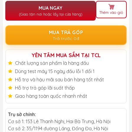
MUA NGAY
Thêm vào giỏ
(Giao tận nơi hoặc lấy tại cửa hàng)
MUA TRẢ GÓP
Trả trước 0đ
YÊN TÂM MUA SẮM TẠI TCL
Chất lượng sản phẩm là hàng đầu
Dùng test máy 15 ngày đầu lỗi 1 đổi 1
Hỗ trợ và hậu mãi sau bán hàng tốt nhất
Hỗ trợ trả góp lãi suất thấp
Giao hàng toàn quốc nhanh nhất
Trụ sở chính:
Cơ sở 1: 153 Lê Thanh Nghị, Hai Bà Trưng, Hà Nội
Cơ sở 2: 35/1194 đường Láng, Đống Đa, Hà Nội