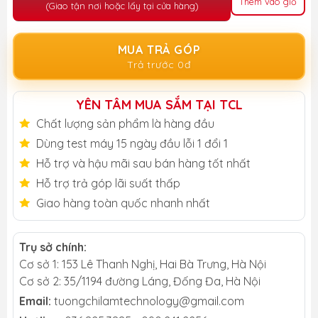
Thêm vào giỏ
(Giao tận nơi hoặc lấy tại cửa hàng)
MUA TRẢ GÓP
Trả trước 0đ
YÊN TÂM MUA SẮM TẠI TCL
Chất lượng sản phẩm là hàng đầu
Dùng test máy 15 ngày đầu lỗi 1 đổi 1
Hỗ trợ và hậu mãi sau bán hàng tốt nhất
Hỗ trợ trả góp lãi suất thấp
Giao hàng toàn quốc nhanh nhất
Trụ sở chính:
Cơ sở 1: 153 Lê Thanh Nghị, Hai Bà Trưng, Hà Nội
Cơ sở 2: 35/1194 đường Láng, Đống Đa, Hà Nội
Email:
tuongchilamtechnology@gmail.com