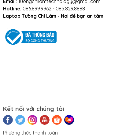
Email:
Tuongchilamtechnology@gmail.com
Hotline:
086.899.9962 - 085.829.8888
Laptop Tường Chí Lâm - Nơi để bạn an tâm
Gọi ngay:
0918301789
-
0911390666
Chat với
Fanpage BanLaptop.vn
Địa chỉ:
153 Lê Thanh Nghị
, Hai Bà
Trưng, Hà Nội (
xem đường đi
)
Cơ sở 2:
35/1194 đường Láng
, Đống
Đa, Hà Nội
Cơ sở 3:
số 5 ngõ 12 Trần Phú
, Hà
Đông (
xem đường đi
)
Kết nối với chúng tôi
Phương thức thanh toán