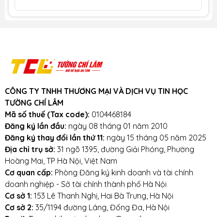
hàng từ 1 triệu trở lên trong bán kính
3km.
Cam kết:
Tường Chí Lâm
chỉ bán hàng
chất lượng cao. Với tiêu chí chất lượng là
hàng đầu, chúng thôi cam kết không bán
hàng kém chất lượng, gây ảnh hưởng
đến laptop của khách hàng.
Tường Chí
CÔNG TY TNHH THƯƠNG MẠI VÀ DỊCH VỤ TIN HỌC
Lâm
– Điểm 10 cho sự tin cậy.
TƯỜNG CHÍ LÂM
Lưu ý khi sử dụng bàn phím:
Mã số thuế (Tax code):
0104468184
Đăng ký lần đầu:
ngày 08 tháng 01 năm 2010
Tránh bàn phím bị va đập mạnh, tránh
Đăng ký thay đổi lần thứ 11:
ngày 15 tháng 05 năm 2025
laptop bị rơi.
Địa chỉ trụ sở:
31 ngõ 1395, đường Giải Phóng, Phường
Hoàng Mai, TP Hà Nội, Việt Nam
Tránh bàn phím bị dính nước,hạn chế cất giữ
Cơ quan cấp:
Phòng Đăng ký kinh doanh và tài chính
và sử dụng laptop trong điều kiện ẩm thấp.
doanh nghiệp - Sở tài chính thành phố Hà Nội
Cơ sở 1:
153 Lê Thanh Nghị, Hai Bà Trưng, Hà Nội
Vệ sinh bàn phím thường xuyên.
Cơ sở 2:
35/1194 đường Láng, Đống Đa, Hà Nội