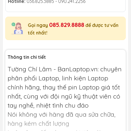
Hotline:
036.825.3885 - 090.241.2256
085.829.8888
Gọi ngay
để được tư vấn
tốt nhất!
Thông tin chi tiết
Tường Chí Lâm - BanLaptop.vn: chuyên
phân phối Laptop, linh kiện Laptop
chính hãng, thay thế pin Laptop giá tốt
nhất, cùng với đội ngũ kỹ thuật viên có
tay nghề, nhiệt tình chu đáo
Nói không với hàng đã qua sửa chữa,
hàng kém chất lượng