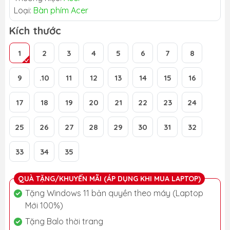
Loại:
Bàn phím Acer
Kích thước
1
2
3
4
5
6
7
8
9
.10
11
12
13
14
15
16
17
18
19
20
21
22
23
24
25
26
27
28
29
30
31
32
33
34
35
QUÀ TẶNG/KHUYẾN MÃI (ÁP DỤNG KHI MUA LAPTOP)
Tặng Windows 11 bản quyền theo máy (Laptop
Mới 100%)
Tặng Balo thời trang