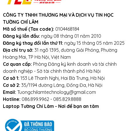
cao- phím Acer
One 522, 532, 521, 533,
nav50, nav51214, pav70, Emachi M350,
CÔNG TY TNHH THƯƠNG MẠI VÀ DỊCH VỤ TIN HỌC
one zh9 D255, GATEWAY LT27, LT22,
TƯỜNG CHÍ LÂM
LT23, LT25, LT40, LT4010, LT28, LT2100,
Mã số thuế (Tax code):
0104468184
LT4004, LT4008, LT4009, LT2802,
Đăng ký lần đầu:
ngày 08 tháng 01 năm 2010
LT2803, LT2122, LT2123, LT2115, LT2702H,
Đăng ký thay đổi lần thứ 11:
ngày 15 tháng 05 năm 2025
D255E, D257, D260, D270 Netbook Black
Địa chỉ trụ sở:
31 ngõ 1395, đường Giải Phóng, Phường
US EM 350, PADARD BELL PAV80
Hoàng Mai, TP Hà Nội, Việt Nam
gateway lt32, LT3201u, ZE6 ( đen )
Cơ quan cấp:
Phòng Đăng ký kinh doanh và tài chính
Đơn giá
: 200.000 đ
doanh nghiệp - Sở tài chính thành phố Hà Nội
Nguồn gốc: Nhập khẩu.
Cơ sở 1:
153 Lê Thanh Nghị, Hai Bà Trưng, Hà Nội
Cơ sở 2:
35/1194 đường Láng, Đống Đa, Hà Nội
Bảo hành và dịch vụ: Bảo hành dài hạn 9
Email:
Tuongchilamtechnology@gmail.com
tháng .1 đổi 1 ngay lập tức trong 9 tháng
Hotline:
086.899.9962 - 085.829.8888
khi phát sinh các lỗi của nhà sản xuất
Laptop Tường Chí Lâm - Nơi để bạn an tâm
như liệt nút, loạn bàn phím, phím ấn lúc
được lúc không.
Khuyến mãi: Hỗ trợ phí ship cho đơn
hàng từ 1 triệu trở lên trong bán kính