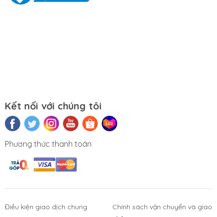
3km.
Cam kết:
Tường Chí Lâm
chỉ bán hàng
chất lượng cao. Với tiêu chí chất lượng là
hàng đầu, chúng thôi cam kết không bán
hàng kém chất lượng, gây ảnh hưởng
đến laptop của khách hàng.
Tường Chí
Lâm
– Điểm 10 cho sự tin cậy.
Lưu ý khi sử dụng bàn phím:
Kết nối với chúng tôi
Tránh bàn phím bị va đập mạnh, tránh
laptop bị rơi.
Phương thức thanh toán
Tránh bàn phím bị dính nước,hạn chế cất giữ
và sử dụng laptop trong điều kiện ẩm thấp.
Vệ sinh bàn phím thường xuyên.
Điều kiện giao dịch chung
Chính sách vận chuyển và giao