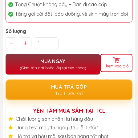
Tặng Chuột không dây + Bàn di cao cấp
Tặng gói cài đặt, bảo dưỡng, vệ sinh máy trọn đời
Số lượng
MUA NGAY
Thêm vào giỏ
(Giao tận nơi hoặc lấy tại cửa hàng)
MUA TRẢ GÓP
Trả trước 0đ
YÊN TÂM MUA SẮM TẠI TCL
Chất lượng sản phẩm là hàng đầu
Dùng test máy 15 ngày đầu lỗi 1 đổi 1
Hỗ trợ và hậu mãi sau bán hàng tốt nhất