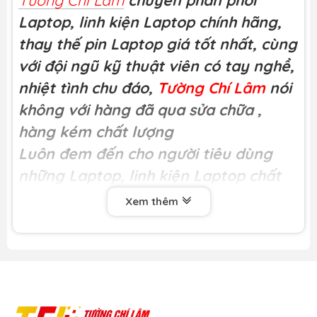
Tường Chí Lâm
chuyên phân phối
Laptop, linh kiện Laptop chính hãng,
thay thế pin Laptop giá tốt nhất, cùng
với đội ngũ kỹ thuật viên có tay nghề,
nhiệt tình chu đáo,
Tường Chí Lâm
nói
không với hàng đã qua sửa chữa
,
hàng kém chất lượng
Luôn đem đến cho người tiêu dùng
những Laptop, linh kiện Laptop chất
lượng
Xem thêm
Miễn phí công thay tại
Tường Chí Lâm
Khách hàng có thể trực tiếp xem kĩ
thuật viên thay thế tại cửa hàng
Mã sản phẩm : phimacer20
Loại hàng:
Bàn phím laptop chất lượng