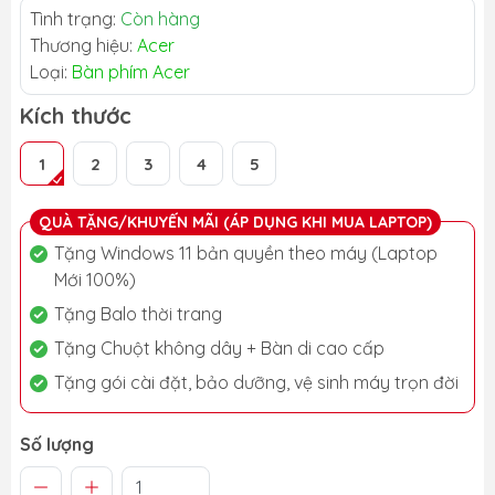
Tình trạng:
Còn hàng
Thương hiệu:
Acer
Loại:
Bàn phím Acer
Kích thước
1
2
3
4
5
QUÀ TẶNG/KHUYẾN MÃI (ÁP DỤNG KHI MUA LAPTOP)
Tặng Windows 11 bản quyền theo máy (Laptop
Mới 100%)
Tặng Balo thời trang
Tặng Chuột không dây + Bàn di cao cấp
Tặng gói cài đặt, bảo dưỡng, vệ sinh máy trọn đời
Số lượng