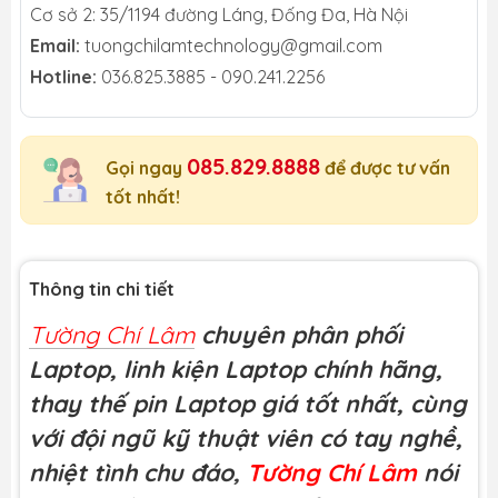
Cơ sở 2: 35/1194 đường Láng, Đống Đa, Hà Nội
Email:
tuongchilamtechnology@gmail.com
Hotline:
036.825.3885 - 090.241.2256
085.829.8888
Gọi ngay
để được tư vấn
tốt nhất!
Thông tin chi tiết
Tường Chí Lâm
chuyên phân phối
Laptop, linh kiện Laptop chính hãng,
thay thế pin Laptop giá tốt nhất, cùng
với đội ngũ kỹ thuật viên có tay nghề,
nhiệt tình chu đáo,
Tường Chí Lâm
nói