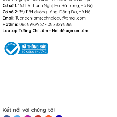
và sử dụng laptop trong điều kiện ẩm thấp.
Cơ sở 1:
153 Lê Thanh Nghị, Hai Bà Trưng, Hà Nội
Cơ sở 2:
35/1194 đường Láng, Đống Đa, Hà Nội
Vệ sinh bàn phím thường xuyên.
Email:
Tuongchilamtechnology@gmail.com
Hotline:
086.899.9962 - 085.829.8888
Laptop Tường Chí Lâm - Nơi để bạn an tâm
Mọi yêu cầu đặt hàng, hỗ trợ tư vấn sản
phẩm xin liên hệ qua hotline:
0911390666 – 02438684912
Hoặc qua trực tiếp cửa hàng:
Địa chỉ: Số 153 Lê Thanh Nghị- Phường Đồng
Tâm- Quận Hai Bà Trưng- Hà Nội.
Website:
tuongchilam.com
Kết nối với chúng tôi