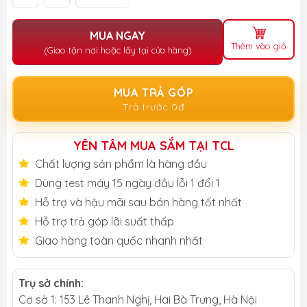
MUA NGAY
Thêm vào giỏ
(Giao tận nơi hoặc lấy tại cửa hàng)
MUA TRẢ GÓP
Trả trước 0đ
YÊN TÂM MUA SẮM TẠI TCL
Chất lượng sản phẩm là hàng đầu
Dùng test máy 15 ngày đầu lỗi 1 đổi 1
Hỗ trợ và hậu mãi sau bán hàng tốt nhất
Hỗ trợ trả góp lãi suất thấp
Giao hàng toàn quốc nhanh nhất
Trụ sở chính:
Cơ sở 1: 153 Lê Thanh Nghị, Hai Bà Trưng, Hà Nội