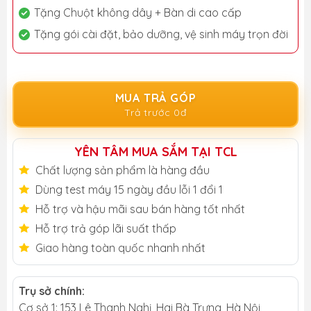
Tặng Chuột không dây + Bàn di cao cấp
Tặng gói cài đặt, bảo dưỡng, vệ sinh máy trọn đời
MUA TRẢ GÓP
Trả trước 0đ
YÊN TÂM MUA SẮM TẠI TCL
Chất lượng sản phẩm là hàng đầu
Dùng test máy 15 ngày đầu lỗi 1 đổi 1
Hỗ trợ và hậu mãi sau bán hàng tốt nhất
Hỗ trợ trả góp lãi suất thấp
Giao hàng toàn quốc nhanh nhất
Trụ sở chính:
Cơ sở 1: 153 Lê Thanh Nghị, Hai Bà Trưng, Hà Nội