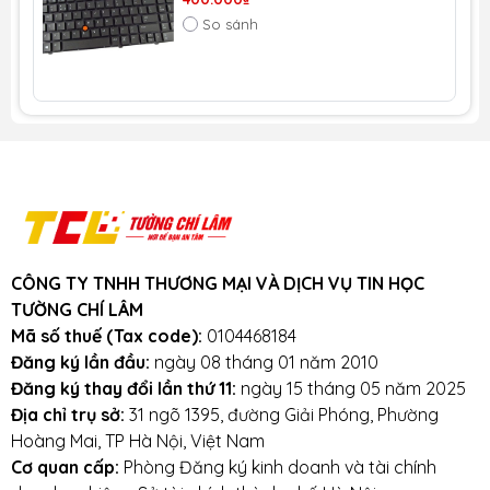
do lỗi nhà sản xuất.
So sánh
(Không bảo hành do mất nút, rách cáp, móp méo, do
chất lỏng đổ vào, mất hoặc rách tem nhà cung cấp
và đại lý.)
Tư vấn mua Bàn phím Asus X541U
Gọi ngay: 0911390666 - 0865164697
Chat với
Fanpage BanLaptop.vn
và
Fanpage Tường Chí Lâm Laptop
(support
24/7)
CÔNG TY TNHH THƯƠNG MẠI VÀ DỊCH VỤ TIN HỌC
Cơ sở 1:
153 Lê Thanh Nghị
, Hai Bà Trưng, Hà
TƯỜNG CHÍ LÂM
Nội (
Xem đường đi
)
Mã số thuế (Tax code):
0104468184
Cơ sở 2:
35/1194 đường Láng
, Đống Đa, Hà
Đăng ký lần đầu:
ngày 08 tháng 01 năm 2010
Nội
Đăng ký thay đổi lần thứ 11:
ngày 15 tháng 05 năm 2025
Địa chỉ trụ sở:
31 ngõ 1395, đường Giải Phóng, Phường
Hoàng Mai, TP Hà Nội, Việt Nam
Cơ quan cấp:
Phòng Đăng ký kinh doanh và tài chính