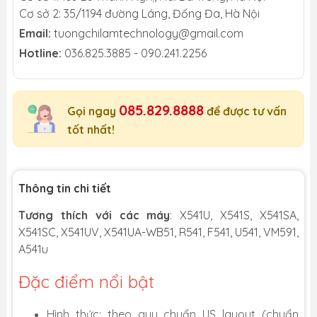
Cơ sở 2: 35/1194 đường Láng, Đống Đa, Hà Nội
Email:
tuongchilamtechnology@gmail.com
Hotline:
036.825.3885 - 090.241.2256
085.829.8888
Gọi ngay
để được tư vấn
tốt nhất!
Thông tin chi tiết
Tương thích với các máy
: X541U, X541S, X541SA,
X541SC, X541UV, X541UA-WB51, R541, F541, U541, VM591,
A541u
Đặc điểm nổi bật
Hình thức: theo quy chuẩn US layout (chuẩn