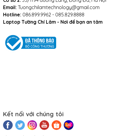
Cơ sở 2:
35/1194 đường Láng, Đống Đa, Hà Nội
Email:
Tuongchilamtechnology@gmail.com
Hoặc qua trực tiếp cửa hàng:
Hotline:
086.899.9962 - 085.829.8888
Laptop Tường Chí Lâm - Nơi để bạn an tâm
Địa chỉ: Số 153 Lê Thanh Nghị- Phường Đồng
Tâm- Quận Hai Bà Trưng- Hà Nội.
Website:
https://tuongchilam.com
Kết nối với chúng tôi