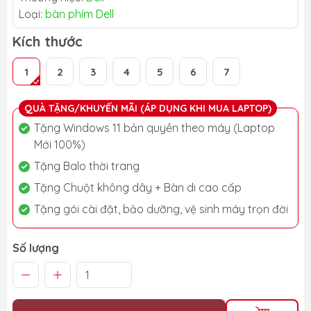
Loại:
bàn phím Dell
Kích thước
1
2
3
4
5
6
7
QUÀ TẶNG/KHUYẾN MÃI (ÁP DỤNG KHI MUA LAPTOP)
Tặng Windows 11 bản quyền theo máy (Laptop
Mới 100%)
Tặng Balo thời trang
Tặng Chuột không dây + Bàn di cao cấp
Tặng gói cài đặt, bảo dưỡng, vệ sinh máy trọn đời
Số lượng