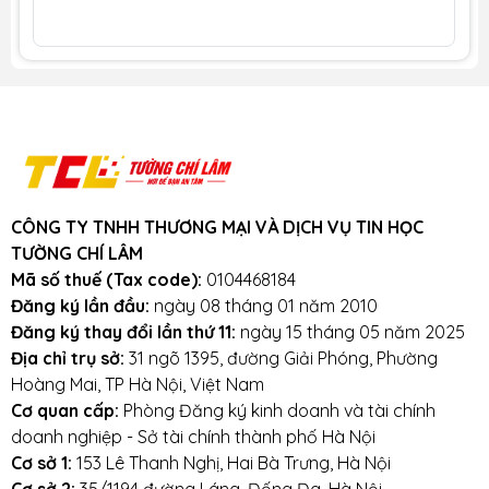
hàng đầu, chúng thôi cam kết không bán
hàng kém chất lượng, gây ảnh hưởng đến
laptop của khách hàng.
Tường Chí Lâm
–
Điểm 10 cho sự tin cậy
Lưu ý khi sử dụng pin laptop:
Tránh bàn phím bị va đập mạnh, tránh laptop
bị rơi
CÔNG TY TNHH THƯƠNG MẠI VÀ DỊCH VỤ TIN HỌC
Tránh bàn phím bị dính nước,hạn chế cất giữ
TƯỜNG CHÍ LÂM
và sử dụng laptop trong điều kiện ẩm thấp.
Mã số thuế (Tax code):
0104468184
Đăng ký lần đầu:
ngày 08 tháng 01 năm 2010
Vệ sinh bàn phím thường xuyên.
Đăng ký thay đổi lần thứ 11:
ngày 15 tháng 05 năm 2025
Địa chỉ trụ sở:
31 ngõ 1395, đường Giải Phóng, Phường
Hoàng Mai, TP Hà Nội, Việt Nam
Mọi yêu cầu đặt hàng, hỗ trợ tư vấn sản
Cơ quan cấp:
Phòng Đăng ký kinh doanh và tài chính
phẩm xin liên hệ qua hotline:
doanh nghiệp - Sở tài chính thành phố Hà Nội
Cơ sở 1:
153 Lê Thanh Nghị, Hai Bà Trưng, Hà Nội
0911390666 – 02438684912