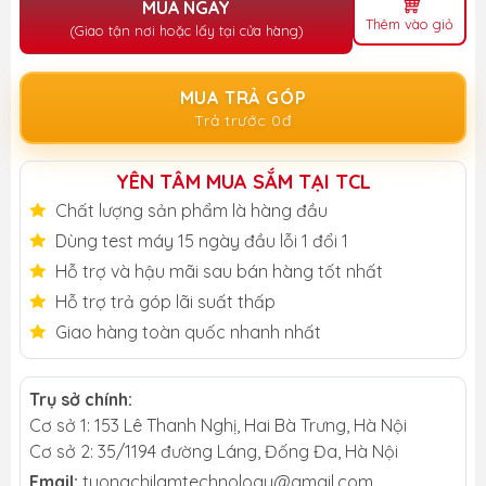
MUA NGAY
Thêm vào giỏ
(Giao tận nơi hoặc lấy tại cửa hàng)
MUA TRẢ GÓP
Trả trước 0đ
YÊN TÂM MUA SẮM TẠI TCL
Chất lượng sản phẩm là hàng đầu
Dùng test máy 15 ngày đầu lỗi 1 đổi 1
Hỗ trợ và hậu mãi sau bán hàng tốt nhất
Hỗ trợ trả góp lãi suất thấp
Giao hàng toàn quốc nhanh nhất
Trụ sở chính:
Cơ sở 1: 153 Lê Thanh Nghị, Hai Bà Trưng, Hà Nội
Cơ sở 2: 35/1194 đường Láng, Đống Đa, Hà Nội
Email:
tuongchilamtechnology@gmail.com