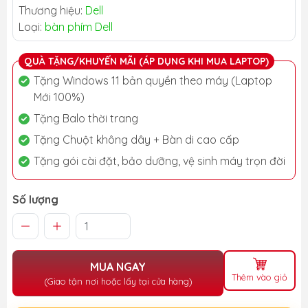
Thương hiệu:
Dell
Loại:
bàn phím Dell
QUÀ TẶNG/KHUYẾN MÃI (ÁP DỤNG KHI MUA LAPTOP)
Tặng Windows 11 bản quyền theo máy (Laptop
Mới 100%)
Tặng Balo thời trang
Tặng Chuột không dây + Bàn di cao cấp
Tặng gói cài đặt, bảo dưỡng, vệ sinh máy trọn đời
Số lượng
MUA NGAY
Thêm vào giỏ
(Giao tận nơi hoặc lấy tại cửa hàng)