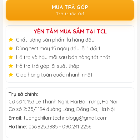
MUA TRẢ GÓP
Trả trước 0đ
YÊN TÂM MUA SẮM TẠI TCL
Chất lượng sản phẩm là hàng đầu
Dùng test máy 15 ngày đầu lỗi 1 đổi 1
Hỗ trợ và hậu mãi sau bán hàng tốt nhất
Hỗ trợ trả góp lãi suất thấp
Giao hàng toàn quốc nhanh nhất
Trụ sở chính:
Cơ sở 1: 153 Lê Thanh Nghị, Hai Bà Trưng, Hà Nội
Cơ sở 2: 35/1194 đường Láng, Đống Đa, Hà Nội
Email:
tuongchilamtechnology@gmail.com
Hotline:
036.825.3885 - 090.241.2256