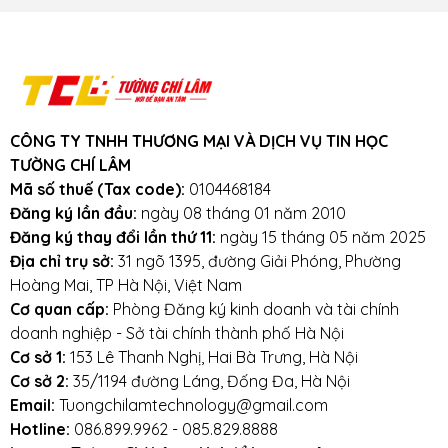
Lưu ý khi sử dụng pin laptop:
Tránh bàn phím bị va đập mạnh, tránh laptop
bị rơi
Tránh bàn phím bị dính nước,hạn chế cất giữ
CÔNG TY TNHH THƯƠNG MẠI VÀ DỊCH VỤ TIN HỌC
và sử dụng laptop trong điều kiện ẩm thấp.
TƯỜNG CHÍ LÂM
Mã số thuế (Tax code):
0104468184
Vệ sinh bàn phím thường xuyên.
Đăng ký lần đầu:
ngày 08 tháng 01 năm 2010
Đăng ký thay đổi lần thứ 11:
ngày 15 tháng 05 năm 2025
Địa chỉ trụ sở:
31 ngõ 1395, đường Giải Phóng, Phường
Mọi yêu cầu đặt hàng, hỗ trợ tư vấn sản
Hoàng Mai, TP Hà Nội, Việt Nam
phẩm xin liên hệ qua hotline:
Cơ quan cấp:
Phòng Đăng ký kinh doanh và tài chính
doanh nghiệp - Sở tài chính thành phố Hà Nội
0911390666 – 02438684912
Cơ sở 1:
153 Lê Thanh Nghị, Hai Bà Trưng, Hà Nội
Cơ sở 2:
35/1194 đường Láng, Đống Đa, Hà Nội
Hoặc qua trực tiếp cửa hàng:
Email:
Tuongchilamtechnology@gmail.com
Hotline:
086.899.9962 - 085.829.8888
Địa chỉ: Số 153 Lê Thanh Nghị- Phường Đồng