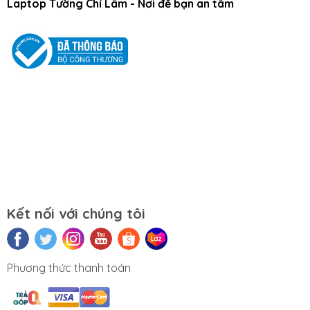
Laptop Tường Chí Lâm - Nơi để bạn an tâm
Tâm- Quận Hai Bà Trưng- Hà Nội.
Website:
https://tuongchilam.com
Kết nối với chúng tôi
Phương thức thanh toán