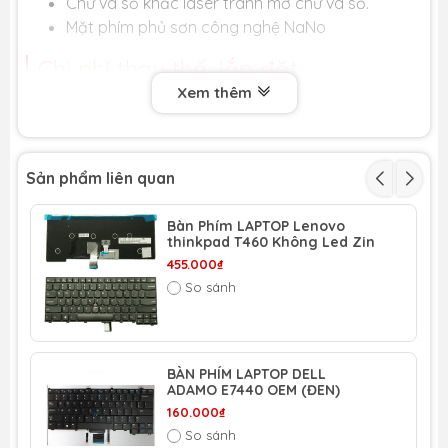
Chữ và số khắc laser tránh mờ chữ và số.
Mặt phím phủ sơn công nghệ NaNo
Chi phí thay thế, lắp đặt
Xem thêm
Bàn Phím Dell Latitude E7440 của bạn sẽ được
CHUYÊN GIA THAY THẾ, LẮP ĐẶT
Bạn có thể TRỰC TIẾP GIÁM SÁT quá trình thay thế,
lắp đặt
Sản phẩm liên quan
Cam kết, Bảo hành
Bàn Phím LAPTOP Lenovo
thinkpad T460 Không Led Zin
BẢO HÀNH 06 THÁNG - Cam kết bảo hành uy tín toàn
455.000₫
quốc!
So sánh
LỖI 1 ĐỔI 1 SẢN PHẨM MỚI TRONG SUỐT THỜI GIAN
BẢO HÀNH
---> Bảo hành đổi mới trong suốt thời gian bảo hành
do lỗi nhà sản xuất.
BÀN PHÍM LAPTOP DELL
ADAMO E7440 OEM (ĐEN)
(Không bảo hành do mất nút, rách cáp, móp méo, do
160.000₫
chất lỏng đổ vào, mất hoặc rách tem nhà cung cấp
So sánh
và đại lý.)