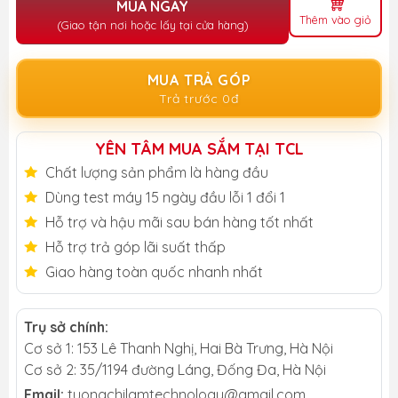
MUA NGAY
Thêm vào giỏ
(Giao tận nơi hoặc lấy tại cửa hàng)
MUA TRẢ GÓP
Trả trước 0đ
YÊN TÂM MUA SẮM TẠI TCL
Chất lượng sản phẩm là hàng đầu
Dùng test máy 15 ngày đầu lỗi 1 đổi 1
Hỗ trợ và hậu mãi sau bán hàng tốt nhất
Hỗ trợ trả góp lãi suất thấp
Giao hàng toàn quốc nhanh nhất
Trụ sở chính:
Cơ sở 1: 153 Lê Thanh Nghị, Hai Bà Trưng, Hà Nội
Cơ sở 2: 35/1194 đường Láng, Đống Đa, Hà Nội
Email:
tuongchilamtechnology@gmail.com