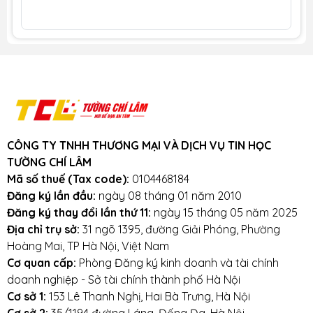
Tư vấn mua Bàn phím Laptop Dell
Latitude E7440
Gọi ngay: 0911390666 - 0865164697
Chat với
Fanpage BanLaptop.vn
và
Fanpage Tường Chí Lâm Laptop
(support
24/7)
Cơ sở 1:
153 Lê Thanh Nghị
, Hai Bà Trưng, Hà
CÔNG TY TNHH THƯƠNG MẠI VÀ DỊCH VỤ TIN HỌC
Nội (
Xem đường đi
)
TƯỜNG CHÍ LÂM
Cơ sở 2:
35/1194 đường Láng
, Đống Đa, Hà
Mã số thuế (Tax code):
0104468184
Nội
Đăng ký lần đầu:
ngày 08 tháng 01 năm 2010
Đăng ký thay đổi lần thứ 11:
ngày 15 tháng 05 năm 2025
Địa chỉ trụ sở:
31 ngõ 1395, đường Giải Phóng, Phường
Hoàng Mai, TP Hà Nội, Việt Nam
Cơ quan cấp:
Phòng Đăng ký kinh doanh và tài chính
Mẹo sử dụng Bàn Phím Dell
doanh nghiệp - Sở tài chính thành phố Hà Nội
Latitude E7440 lâu bền
Cơ sở 1:
153 Lê Thanh Nghị, Hai Bà Trưng, Hà Nội