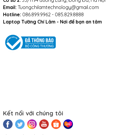
Cơ sở 2:
35/1194 đường Láng, Đống Đa, Hà Nội
Để giữ cho Bàn Phím Dell Latitude E7440 được lâu bền,
Email:
Tuongchilamtechnology@gmail.com
bạn nên chú ý một số điều sau:
Hotline:
086.899.9962 - 085.829.8888
Tránh bàn phím bị va đập mạnh, tránh laptop bị
Laptop Tường Chí Lâm - Nơi để bạn an tâm
rơi.
Tránh bàn phím bị dính nước, hạn chế cất giữ và
sử dụng laptop trong điều kiện ẩm thấp.
Vệ sinh bàn phím thường xuyên sau từ 3-6
tháng.
Kết nối với chúng tôi