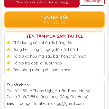
Thêm vào giỏ
(Giao tận nơi hoặc lấy tại cửa hàng)
MUA TRẢ GÓP
Trả trước 0đ
YÊN TÂM MUA SẮM TẠI TCL
Chất lượng sản phẩm là hàng đầu
Dùng test máy 15 ngày đầu lỗi 1 đổi 1
Hỗ trợ và hậu mãi sau bán hàng tốt nhất
Hỗ trợ trả góp lãi suất thấp
Giao hàng toàn quốc nhanh nhất
Trụ sở chính:
Cơ sở 1: 153 Lê Thanh Nghị, Hai Bà Trưng, Hà Nội
Cơ sở 2: 35/1194 đường Láng, Đống Đa, Hà Nội
Email:
tuongchilamtechnology@gmail.com