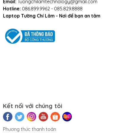
Email:
Tuongchilamtechnology@gmail.com
0911390666 – 02438684912
Hotline:
086.899.9962 - 085.829.8888
Laptop Tường Chí Lâm - Nơi để bạn an tâm
Hoặc qua trực tiếp cửa hàng:
Địa chỉ: Số 153 Lê Thanh Nghị- Phường Đồng
Tâm- Quận Hai Bà Trưng- Hà Nội.
Website:
https://tuongchilam.com
Kết nối với chúng tôi
Phương thức thanh toán