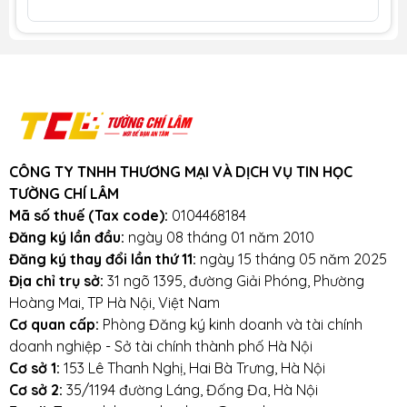
chất lượng cao. Với tiêu chí chất lượng là
hàng đầu, chúng thôi cam kết không bán
hàng kém chất lượng, gây ảnh hưởng đến
laptop của khách hàng.
Tường Chí Lâm
–
Điểm 10 cho sự tin cậy
Lưu ý khi sử dụng pin laptop:
Tránh bàn phím bị va đập mạnh, tránh laptop
CÔNG TY TNHH THƯƠNG MẠI VÀ DỊCH VỤ TIN HỌC
bị rơi
TƯỜNG CHÍ LÂM
Mã số thuế (Tax code):
0104468184
Tránh bàn phím bị dính nước,hạn chế cất giữ
Đăng ký lần đầu:
ngày 08 tháng 01 năm 2010
và sử dụng laptop trong điều kiện ẩm thấp.
Đăng ký thay đổi lần thứ 11:
ngày 15 tháng 05 năm 2025
Địa chỉ trụ sở:
31 ngõ 1395, đường Giải Phóng, Phường
Vệ sinh bàn phím thường xuyên.
Hoàng Mai, TP Hà Nội, Việt Nam
Cơ quan cấp:
Phòng Đăng ký kinh doanh và tài chính
doanh nghiệp - Sở tài chính thành phố Hà Nội
Mọi yêu cầu đặt hàng, hỗ trợ tư vấn sản
Cơ sở 1:
153 Lê Thanh Nghị, Hai Bà Trưng, Hà Nội
phẩm xin liên hệ qua hotline:
Cơ sở 2:
35/1194 đường Láng, Đống Đa, Hà Nội