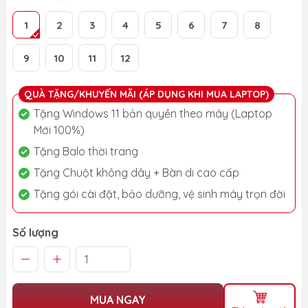
1
2
3
4
5
6
7
8
9
10
11
12
QUÀ TẶNG/KHUYẾN MÃI (ÁP DỤNG KHI MUA LAPTOP)
Tặng Windows 11 bản quyền theo máy (Laptop
Mới 100%)
Tặng Balo thời trang
Tặng Chuột không dây + Bàn di cao cấp
Tặng gói cài đặt, bảo dưỡng, vệ sinh máy trọn đời
Số lượng
MUA NGAY