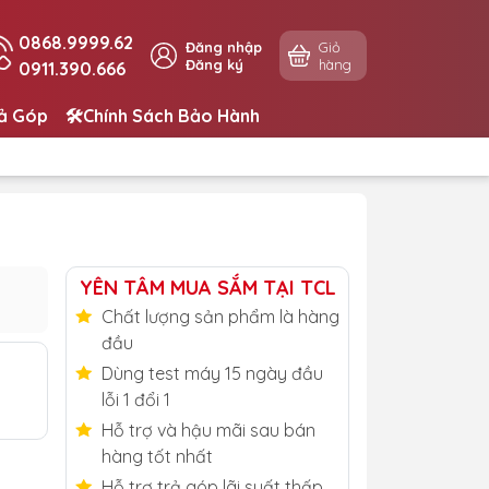
0868.9999.62
Đăng nhập
Giỏ
Đăng ký
hàng
0911.390.666
rả Góp
🛠️Chính Sách Bảo Hành
YÊN TÂM MUA SẮM TẠI TCL
Chất lượng sản phẩm là hàng
đầu
Dùng test máy 15 ngày đầu
lỗi 1 đổi 1
Hỗ trợ và hậu mãi sau bán
hàng tốt nhất
Hỗ trợ trả góp lãi suất thấp