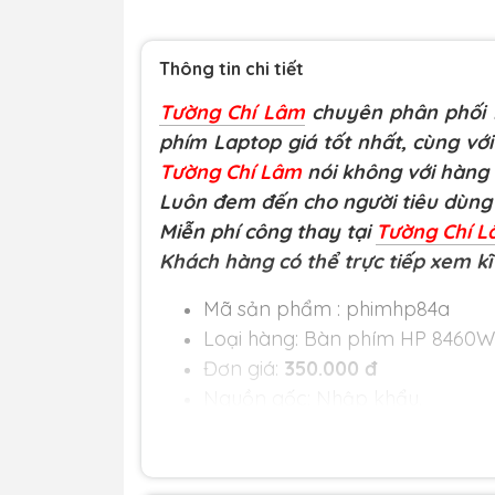
Thông tin chi tiết
Tường Chí Lâm
chuyên phân phối L
phím Laptop giá tốt nhất, cùng với
Tường Chí Lâm
nói không với hàng
Luôn đem đến cho người tiêu dùng 
Miễn phí công thay tại
Tường Chí 
Khách hàng có thể trực tiếp xem kĩ
Mã sản phẩm : phimhp84a
Loại hàng:
Bàn phím HP 8460W (
Đơn giá:
350.000 đ
Nguồn gốc: Nhập khẩu.
Bảo hành và dịch vụ:
Bảo hành
phát sinh các lỗi của nhà sản
không.