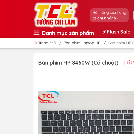
Hệ thống cửa hàng
(2 chi nhánh)
⚡️ Flash Sale
Danh mục sản phẩm
Trang chủ
/
Bàn phím Laptop HP
/
Bàn phím HP 
Bàn phím HP 8460W (Có chuột)