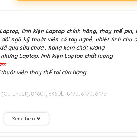
aptop, linh kiện Laptop chính hãng, thay thế pin,
 đội ngũ kỹ thuật viên có tay nghề, nhiệt tình chu 
 đã qua sửa chữa
, hàng kém chất lượng
những Laptop, linh kiện Laptop chất lượng
Lâm
 thuật viên thay thế tại cửa hàng
Có chuột), 8460P, 6460b, 8470, 6470, 6475
 dài hạn 9 tháng .1 đổi 1 ngay lập tức trong 9 tháng
Xem thêm
 xuất như liệt nút, loạn bàn phím, phím ấn lúc được