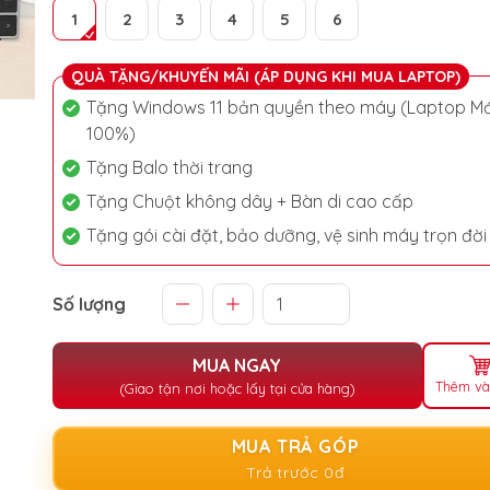
1
2
3
4
5
6
QUÀ TẶNG/KHUYẾN MÃI (ÁP DỤNG KHI MUA LAPTOP)
Tặng Windows 11 bản quyền theo máy (Laptop Mớ
100%)
Tặng Balo thời trang
Tặng Chuột không dây + Bàn di cao cấp
Tặng gói cài đặt, bảo dưỡng, vệ sinh máy trọn đời
Số lượng
MUA NGAY
Thêm và
(Giao tận nơi hoặc lấy tại cửa hàng)
MUA TRẢ GÓP
Trả trước 0đ