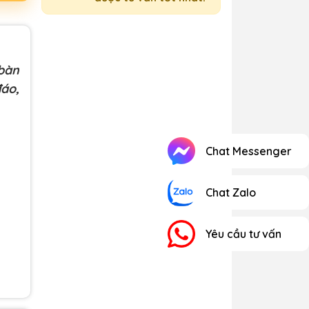
 bàn
đáo,
Chat Messenger
Chat Zalo
Yêu cầu tư vấn
 khi
 lúc