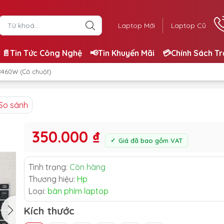
Laptop Mới
Laptop Cũ
📄Tin Tức Công Nghệ
📢Tin Khuyến Mãi
💳Chính Sách T
8460W (Có chuột)
So sánh
350.000 ₫
Giá đã bao gồm VAT
Tình trạng:
Còn hàng
Thương hiệu:
Hp
Loại:
bàn phím laptop
Kích thước