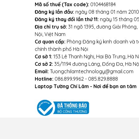
Mã số thuế (Tax code):
0104468184
Địa chỉ: Số 153 Lê Thanh 
Đăng ký lần đầu:
ngày 08 tháng 01 năm 2010
Đăng ký thay đổi lần thứ 11:
ngày 15 tháng 0
Webs
Địa chỉ trụ sở:
31 ngõ 1395, đường Giải Phóng
Nội, Việt Nam
Cơ quan cấp:
Phòng Đăng ký kinh doanh và tà
chính thành phố Hà Nội
Cơ sở 1:
153 Lê Thanh Nghị, Hai Bà Trưng, Hà N
Cơ sở 2:
35/1194 đường Láng, Đống Đa, Hà Nộ
Email:
Tuongchilamtechnology@gmail.com
Hotline:
086.899.9962 - 085.829.8888
Laptop Tường Chí Lâm - Nơi để bạn an tâm
Điều kiện giao dịch chung
Chính sách vận