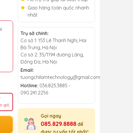
Giao hàng toàn quốc nhanh
nhất
i
Trụ sở chính:
Cơ sở 1: 153 Lê Thanh Nghị, Hai
Bà Trưng, Hà Nội
Cơ sở 2: 35/1194 đường Láng,
Đống Đa, Hà Nội
Email:
tuongchilamtechnology@gmail.com
Hotline:
036.825.3885 -
090.241.2256
o giỏ
Gọi ngay
085.829.8888
để
được tư vấn tốt nhất!