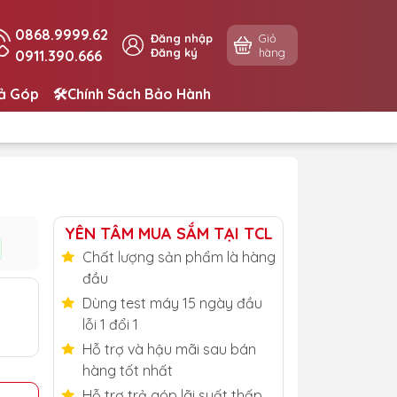
0868.9999.62
Đăng nhập
Giỏ
Đăng ký
hàng
0911.390.666
rả Góp
🛠️Chính Sách Bảo Hành
YÊN TÂM MUA SẮM TẠI TCL
Chất lượng sản phẩm là hàng
đầu
Dùng test máy 15 ngày đầu
lỗi 1 đổi 1
Hỗ trợ và hậu mãi sau bán
hàng tốt nhất
Hỗ trợ trả góp lãi suất thấp