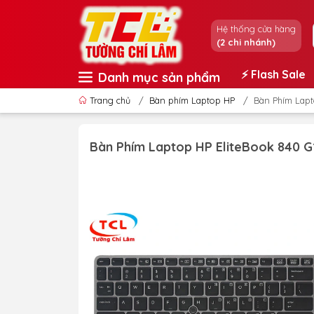
Hệ thống cửa hàng
(2 chi nhánh)
⚡️ Flash Sale
Danh mục sản phẩm
Trang chủ
/
Bàn phím Laptop HP
/
Bàn Phím Lapt
Bàn Phím Laptop HP EliteBook 840 