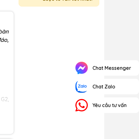
 bàn
đáo,
Chat Messenger
Chat Zalo
 G2,
Yêu cầu tư vấn
 khi
 lúc