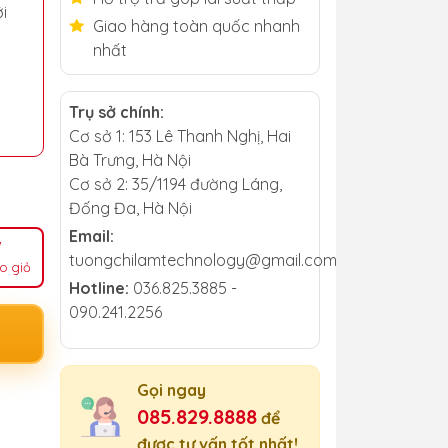
i
Giao hàng toàn quốc nhanh
nhất
Trụ sở chính:
Cơ sở 1: 153 Lê Thanh Nghị, Hai
Bà Trưng, Hà Nội
Cơ sở 2: 35/1194 đường Láng,
Đống Đa, Hà Nội
Email:
tuongchilamtechnology@gmail.com
o giỏ
Hotline:
036.825.3885 -
090.241.2256
Gọi ngay
085.829.8888
để
được tư vấn tốt nhất!