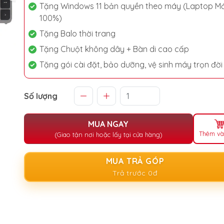
Tặng Windows 11 bản quyền theo máy (Laptop Mớ
100%)
Tặng Balo thời trang
Tặng Chuột không dây + Bàn di cao cấp
Tặng gói cài đặt, bảo dưỡng, vệ sinh máy trọn đời
Số lượng
MUA NGAY
Thêm và
(Giao tận nơi hoặc lấy tại cửa hàng)
MUA TRẢ GÓP
Trả trước 0đ