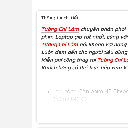
Thông tin chi tiết
Tường Chí Lâm
chuyên phân phối L
phím Laptop giá tốt nhất, cùng với
Tường Chí Lâm
nói không với hàng
Luôn đem đến cho người tiêu dùng 
Miễn phí công thay tại
Tường Chí 
Khách hàng có thể trực tiếp xem kĩ
Loại hàng:
Bàn phím HP Eliteboo
850 g2, 840 G2
Nguồn gốc: Nhập khẩu.
Bảo hành và dịch vụ:
Bảo hành
phát sinh các lỗi của nhà sản