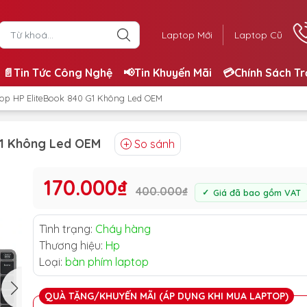
Laptop Mới
Laptop Cũ
📄Tin Tức Công Nghệ
📢Tin Khuyến Mãi
💳Chính Sách T
op HP EliteBook 840 G1 Không Led OEM
G1 Không Led OEM
So sánh
170.000₫
400.000₫
Giá đã bao gồm VAT
Tình trạng:
Cháy hàng
Thương hiệu:
Hp
Loại:
bàn phím laptop
QUÀ TẶNG/KHUYẾN MÃI (ÁP DỤNG KHI MUA LAPTOP)