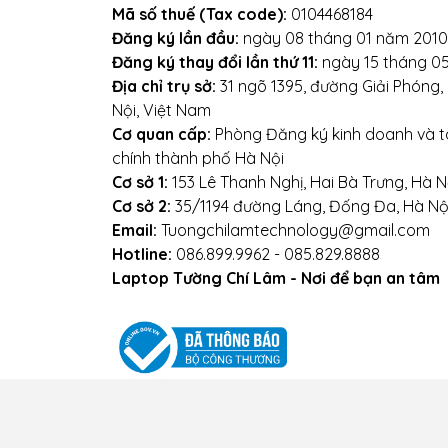
Mã số thuế (Tax code):
0104468184
Địa chỉ: Số 153 Lê Thanh 
Đăng ký lần đầu:
ngày 08 tháng 01 năm 2010
Đăng ký thay đổi lần thứ 11:
ngày 15 tháng 0
Webs
Địa chỉ trụ sở:
31 ngõ 1395, đường Giải Phóng
Nội, Việt Nam
Cơ quan cấp:
Phòng Đăng ký kinh doanh và tà
chính thành phố Hà Nội
Cơ sở 1:
153 Lê Thanh Nghị, Hai Bà Trưng, Hà N
Cơ sở 2:
35/1194 đường Láng, Đống Đa, Hà Nộ
Email:
Tuongchilamtechnology@gmail.com
Hotline:
086.899.9962 - 085.829.8888
Laptop Tường Chí Lâm - Nơi để bạn an tâm
Điều kiện giao dịch chung
Chính sách vận