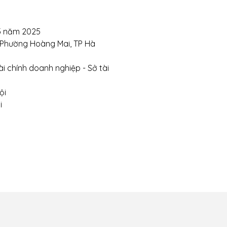
Nghị- Phường Đồng Tâm- Quận Hai Bà Trưng- Hà Nội.
5 năm 2025
ite:
https://tuongchilam.com
, Phường Hoàng Mai, TP Hà
i chính doanh nghiệp - Sở tài
ội
i
 chuyển và giao
Chính sách thanh toán
Chính sá