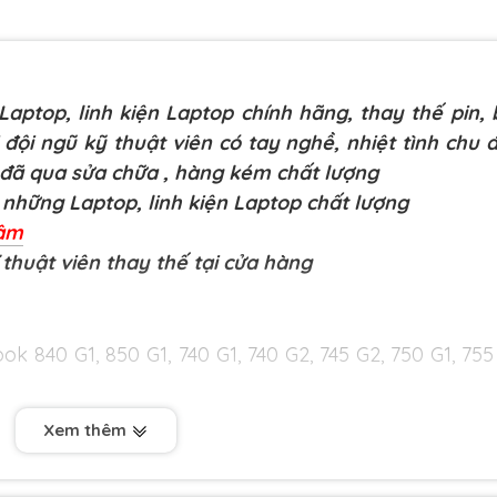
aptop, linh kiện Laptop chính hãng, thay thế pin,
 đội ngũ kỹ thuật viên có tay nghề, nhiệt tình chu 
 đã qua sửa chữa
, hàng kém chất lượng
những Laptop, linh kiện Laptop chất lượng
Lâm
 thuật viên thay thế tại cửa hàng
k 840 G1, 850 G1, 740 G1, 740 G2, 745 G2, 750 G1, 755
Xem thêm
 dài hạn 9 tháng .1 đổi 1 ngay lập tức trong 9 tháng
 xuất như liệt nút, loạn bàn phím, phím ấn lúc được