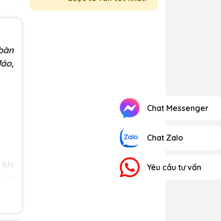
 bàn
đáo,
Chat Messenger
Chat Zalo
 khi
Yêu cầu tư vấn
 lúc
hàng