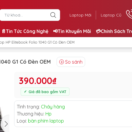
Laptop Mới
Laptop Cũ
📄Tin Tức Công Nghệ
📢Tin Khuyến Mãi
💳Chính Sách T
op HP Elitebook Folio 1040 G1 Có Đèn OEM
 1040 G1 Có Đèn OEM
So sánh
390.000₫
Giá đã bao gồm VAT
Tình trạng:
Cháy hàng
Thương hiệu:
Hp
Loại:
bàn phím laptop