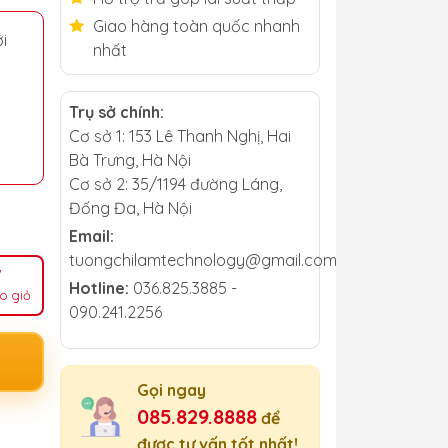
Giao hàng toàn quốc nhanh
i
nhất
Trụ sở chính:
Cơ sở 1: 153 Lê Thanh Nghị, Hai
Bà Trưng, Hà Nội
Cơ sở 2: 35/1194 đường Láng,
Đống Đa, Hà Nội
Email:
tuongchilamtechnology@gmail.com
Hotline:
036.825.3885 -
o giỏ
090.241.2256
Gọi ngay
085.829.8888
để
được tư vấn tốt nhất!