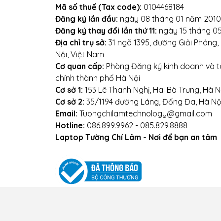
Webs
Mã số thuế (Tax code):
0104468184
Đăng ký lần đầu:
ngày 08 tháng 01 năm 2010
Đăng ký thay đổi lần thứ 11:
ngày 15 tháng 0
Địa chỉ trụ sở:
31 ngõ 1395, đường Giải Phóng
Nội, Việt Nam
Cơ quan cấp:
Phòng Đăng ký kinh doanh và tà
chính thành phố Hà Nội
Cơ sở 1:
153 Lê Thanh Nghị, Hai Bà Trưng, Hà N
Cơ sở 2:
35/1194 đường Láng, Đống Đa, Hà Nộ
Email:
Tuongchilamtechnology@gmail.com
Hotline:
086.899.9962 - 085.829.8888
Laptop Tường Chí Lâm - Nơi để bạn an tâm
Điều kiện giao dịch chung
Chính sách vận