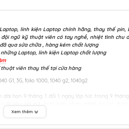
aptop, linh kiện Laptop chính hãng, thay thế pin,
 đội ngũ kỹ thuật viên có tay nghề, nhiệt tình chu 
 đã qua sửa chữa
, hàng kém chất lượng
những Laptop, linh kiện Laptop chất lượng
Lâm
 thuật viên thay thế tại cửa hàng
0 G1, 3G, folio 1000, 1040 g2, 1040g2
 dài hạn 9 tháng .1 đổi 1 ngay lập tức trong 9 tháng
 xuất như liệt nút, loạn bàn phím, phím ấn lúc được
Xem thêm
 đơn hàng từ 1 triệu trở lên trong bán kính 3km.
án hàng chất lượng cao. Với tiêu chí chất lượng là 