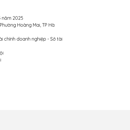
ite:
https://tuongchilam.com
5 năm 2025
, Phường Hoàng Mai, TP Hà
i chính doanh nghiệp - Sở tài
ội
i
 chuyển và giao
Chính sách thanh toán
Chính sá