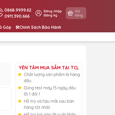
0868.9999.62
Đăng nhập
Giỏ
Đăng ký
hàng
0911.390.666
rả Góp
🛠️Chính Sách Bảo Hành
YÊN TÂM MUA SẮM TẠI TCL
Chất lượng sản phẩm là hàng
đầu
Dùng test máy 15 ngày đầu
lỗi 1 đổi 1
Hỗ trợ và hậu mãi sau bán
hàng tốt nhất
Hỗ trợ trả góp lãi suất thấp