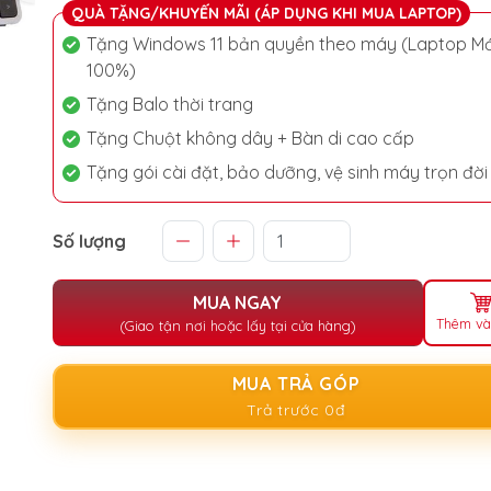
QUÀ TẶNG/KHUYẾN MÃI (ÁP DỤNG KHI MUA LAPTOP)
Tặng Windows 11 bản quyền theo máy (Laptop Mớ
100%)
Tặng Balo thời trang
Tặng Chuột không dây + Bàn di cao cấp
Tặng gói cài đặt, bảo dưỡng, vệ sinh máy trọn đời
Số lượng
MUA NGAY
Thêm và
(Giao tận nơi hoặc lấy tại cửa hàng)
MUA TRẢ GÓP
Trả trước 0đ