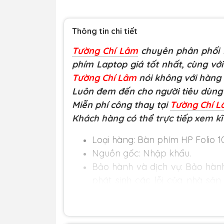
Thông tin chi tiết
Tường Chí Lâm
chuyên phân phối L
phím Laptop giá tốt nhất, cùng với
Tường Chí Lâm
nói không với hàng
Luôn đem đến cho người tiêu dùng 
Miễn phí công thay tại
Tường Chí 
Khách hàng có thể trực tiếp xem kĩ
Loại hàng:
Bàn phím HP Folio 104
Nguồn gốc: Nhập khẩu.
Bảo hành và dịch vụ:
Bảo hành
phát sinh các lỗi của nhà sản
không.
Khuyến mãi: Hỗ trợ phí ship cho
Cam kết:
Tường Chí Lâm
chỉ b