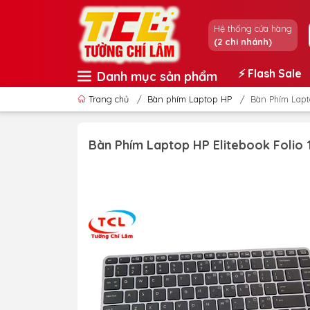
Hệ thống cửa hàng
(2 chi nhánh)
⚡️ Flash Sale
Danh mục sản phẩm
Trang chủ
/
Bàn phím Laptop HP
/
Bàn Phím Lapt
Bàn Phím Laptop HP Elitebook Folio