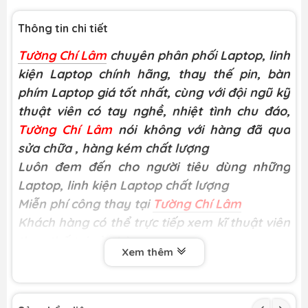
Thông tin chi tiết
Tường Chí Lâm
chuyên phân phối Laptop, linh
kiện Laptop chính hãng, thay thế pin, bàn
phím Laptop giá tốt nhất, cùng với đội ngũ kỹ
thuật viên có tay nghề, nhiệt tình chu đáo,
Tường Chí Lâm
nói không với hàng đã qua
sửa chữa
, hàng kém chất lượng
Luôn đem đến cho người tiêu dùng những
Laptop, linh kiện Laptop chất lượng
Miễn phí công thay tại
Tường Chí Lâm
Khách hàng có thể trực tiếp xem kĩ thuật viên
thay thế tại cửa hàng
Xem thêm
Loại hàng:
Bàn phím HP Probook 4440,
4440s, 4445S, 4446S, 4441
Nguồn gốc: Nhập khẩu.