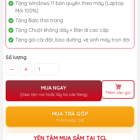
Tặng Windows 11 bản quyền theo máy (Laptop
Mới 100%)
Tặng Balo thời trang
Tặng Chuột không dây + Bàn di cao cấp
Tặng gói cài đặt, bảo dưỡng, vệ sinh máy trọn đời
Số lượng
MUA NGAY
Thêm vào giỏ
(Giao tận nơi hoặc lấy tại cửa hàng)
MUA TRẢ GÓP
Trả trước 0đ
YÊN TÂM MUA SẮM TẠI TCL