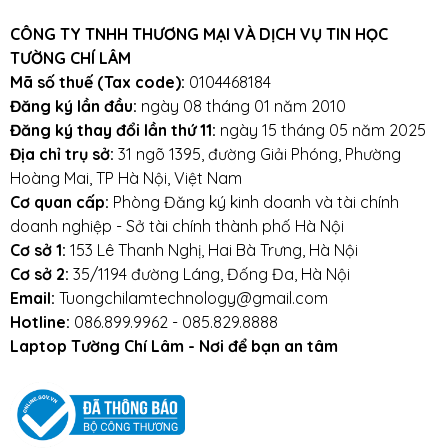
CÔNG TY TNHH THƯƠNG MẠI VÀ DỊCH VỤ TIN HỌC
Tránh bàn phím bị dính nước,hạn chế cất giữ
TƯỜNG CHÍ LÂM
và sử dụng laptop trong điều kiện ẩm thấp.
Mã số thuế (Tax code):
0104468184
Đăng ký lần đầu:
ngày 08 tháng 01 năm 2010
Vệ sinh bàn phím thường xuyên.
Đăng ký thay đổi lần thứ 11:
ngày 15 tháng 05 năm 2025
Địa chỉ trụ sở:
31 ngõ 1395, đường Giải Phóng, Phường
Hoàng Mai, TP Hà Nội, Việt Nam
Mọi yêu cầu đặt hàng, hỗ trợ tư vấn sản
Cơ quan cấp:
Phòng Đăng ký kinh doanh và tài chính
phẩm xin liên hệ qua hotline:
doanh nghiệp - Sở tài chính thành phố Hà Nội
Cơ sở 1:
153 Lê Thanh Nghị, Hai Bà Trưng, Hà Nội
0911390666 – 02438684912
Cơ sở 2:
35/1194 đường Láng, Đống Đa, Hà Nội
Email:
Tuongchilamtechnology@gmail.com
Hoặc qua trực tiếp cửa hàng:
Hotline:
086.899.9962 - 085.829.8888
Laptop Tường Chí Lâm - Nơi để bạn an tâm
Địa chỉ: Số 153 Lê Thanh Nghị- Phường Đồng
Tâm- Quận Hai Bà Trưng- Hà Nội.
Website:
https://tuongchilam.com