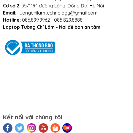
Cơ sở 2:
35/1194 đường Láng, Đống Đa, Hà Nội
Mọi yêu cầu đặt hàng, hỗ trợ tư vấn sản
Email:
Tuongchilamtechnology@gmail.com
phẩm xin liên hệ qua hotline:
Hotline:
086.899.9962 - 085.829.8888
0911390666 – 02438684912
Laptop Tường Chí Lâm - Nơi để bạn an tâm
Hoặc qua trực tiếp cửa hàng:
Địa chỉ: Số 153 Lê Thanh Nghị- Phường Đồng
Tâm- Quận Hai Bà Trưng- Hà Nội.
Website:
https://tuongchilam.com
Kết nối với chúng tôi