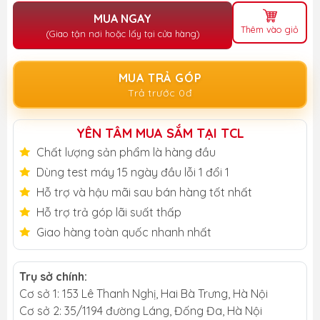
MUA NGAY
Thêm vào giỏ
(Giao tận nơi hoặc lấy tại cửa hàng)
MUA TRẢ GÓP
Trả trước 0đ
YÊN TÂM MUA SẮM TẠI TCL
Chất lượng sản phẩm là hàng đầu
Dùng test máy 15 ngày đầu lỗi 1 đổi 1
Hỗ trợ và hậu mãi sau bán hàng tốt nhất
Hỗ trợ trả góp lãi suất thấp
Giao hàng toàn quốc nhanh nhất
Trụ sở chính:
Cơ sở 1: 153 Lê Thanh Nghị, Hai Bà Trưng, Hà Nội
Cơ sở 2: 35/1194 đường Láng, Đống Đa, Hà Nội