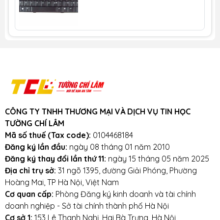
từ 1 triệu trở lên trong bán kính 3km.
Cam kết:
Tường Chí Lâm
chỉ bán hàng
chất lượng cao. Với tiêu chí chất lượng là
hàng đầu, chúng thôi cam kết không bán
hàng kém chất lượng, gây ảnh hưởng đến
laptop của khách hàng.
Tường Chí Lâm
–
Điểm 10 cho sự tin cậy
Lưu ý khi sử dụng pin laptop:
CÔNG TY TNHH THƯƠNG MẠI VÀ DỊCH VỤ TIN HỌC
Tránh bàn phím bị va đập mạnh, tránh laptop
TƯỜNG CHÍ LÂM
bị rơi
Mã số thuế (Tax code):
0104468184
Đăng ký lần đầu:
ngày 08 tháng 01 năm 2010
Tránh bàn phím bị dính nước,hạn chế cất giữ
Đăng ký thay đổi lần thứ 11:
ngày 15 tháng 05 năm 2025
và sử dụng laptop trong điều kiện ẩm thấp.
Địa chỉ trụ sở:
31 ngõ 1395, đường Giải Phóng, Phường
Hoàng Mai, TP Hà Nội, Việt Nam
Vệ sinh bàn phím thường xuyên.
Cơ quan cấp:
Phòng Đăng ký kinh doanh và tài chính
doanh nghiệp - Sở tài chính thành phố Hà Nội
Cơ sở 1:
153 Lê Thanh Nghị, Hai Bà Trưng, Hà Nội