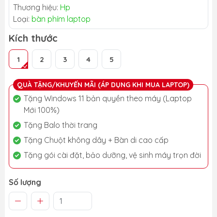
Thương hiệu:
Hp
Loại:
bàn phím laptop
Kích thước
1
2
3
4
5
QUÀ TẶNG/KHUYẾN MÃI (ÁP DỤNG KHI MUA LAPTOP)
Tặng Windows 11 bản quyền theo máy (Laptop
Mới 100%)
Tặng Balo thời trang
Tặng Chuột không dây + Bàn di cao cấp
Tặng gói cài đặt, bảo dưỡng, vệ sinh máy trọn đời
Số lượng