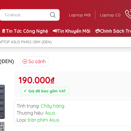
Laptop Mới
Laptop Cũ
📄Tin Tức Công Nghệ
📢Tin Khuyến Mãi
💳Chính Sách T
APTOP ASUS PX452 OEM (ĐEN)
(ĐEN)
So sánh
190.000₫
Giá đã bao gồm VAT
Tình trạng:
Cháy hàng
Thương hiệu:
Asus
Loại:
bàn phím Asus