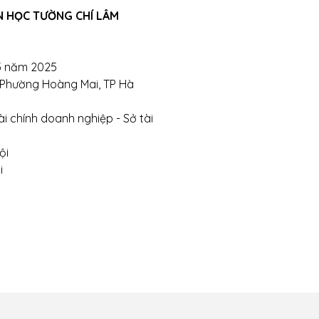
N HỌC TƯỜNG CHÍ LÂM
hị- Phường Đồng Tâm- Quận Hai Bà Trưng- Hà Nội.
bsite:
tuongchilam.com
5 năm 2025
, Phường Hoàng Mai, TP Hà
i chính doanh nghiệp - Sở tài
ội
i