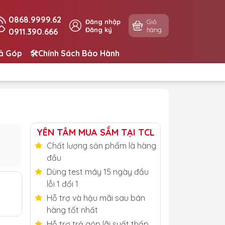
0868.9999.62
Đăng nhập
Giỏ
Đăng ký
hàng
0911.390.666
rả Góp
🛠️Chính Sách Bảo Hành
YÊN TÂM MUA SẮM TẠI TCL
Chất lượng sản phẩm là hàng
đầu
Dùng test máy 15 ngày đầu
lỗi 1 đổi 1
Hỗ trợ và hậu mãi sau bán
hàng tốt nhất
Hỗ trợ trả góp lãi suất thấp