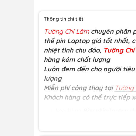
Thông tin chi tiết
Tường Chí Lâm
chuyên phân ph
thế pin Laptop giá tốt nhất, 
nhiệt tình chu đáo,
Tường Ch
hàng kém chất lượng
Luôn đem đến cho người tiêu 
lượng
Miễn phí công thay tại
Tường 
Khách hàng có thể trực tiếp x
Loại hàng:
Bàn phím laptop ch
Nguồn gốc: Nhập khẩu.
Bảo hành và dịch vụ: Bảo hành 
phát sinh các lỗi của nhà sản