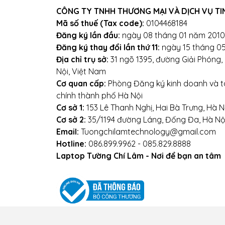
CÔNG TY TNHH THƯƠNG MẠI VÀ DỊCH VỤ TI
Địa chỉ: Số 153 Lê Thanh Ng
Mã số thuế (Tax code):
0104468184
Đăng ký lần đầu:
ngày 08 tháng 01 năm 2010
We
Đăng ký thay đổi lần thứ 11:
ngày 15 tháng 0
Địa chỉ trụ sở:
31 ngõ 1395, đường Giải Phóng
Nội, Việt Nam
Cơ quan cấp:
Phòng Đăng ký kinh doanh và tà
chính thành phố Hà Nội
Cơ sở 1:
153 Lê Thanh Nghị, Hai Bà Trưng, Hà N
Cơ sở 2:
35/1194 đường Láng, Đống Đa, Hà Nộ
Email:
Tuongchilamtechnology@gmail.com
Hotline:
086.899.9962 - 085.829.8888
Laptop Tường Chí Lâm - Nơi để bạn an tâm