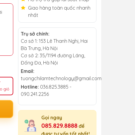
Giao hàng toàn quốc nhanh
i
nhất
Trụ sở chính:
Cơ sở 1: 153 Lê Thanh Nghị, Hai
Bà Trưng, Hà Nội
Cơ sở 2: 35/1194 đường Láng,
Đống Đa, Hà Nội
Email:
tuongchilamtechnology@gmail.com
Hotline:
036.825.3885 -
o giỏ
090.241.2256
Gọi ngay
085.829.8888
để
được tư vấn tốt nhất!