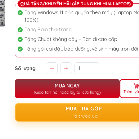
QUÀ TẶNG/KHUYẾN MÃI (ÁP DỤNG KHI MUA LAPTOP)
Tặng Windows 11 bản quyền theo máy (Laptop Mớ
100%)
Tặng Balo thời trang
Tặng Chuột không dây + Bàn di cao cấp
Tặng gói cài đặt, bảo dưỡng, vệ sinh máy trọn đời
Số lượng
MUA NGAY
Thêm và
(Giao tận nơi hoặc lấy tại cửa hàng)
MUA TRẢ GÓP
Trả trước 0đ