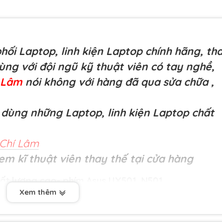
ối Laptop, linh kiện Laptop chính hãng, th
cùng với đội ngũ kỹ thuật viên có tay nghề,
í Lâm
nói không với hàng đã qua sửa chữa
,
dùng những Laptop, linh kiện Laptop chất
Chí Lâm
em kĩ thuật viên thay thế tại cửa hàng
ất lượng cao- phím Asus
UX501, N501
Xem thêm
dài hạn 9 tháng .1 đổi 1 ngay lập tức trong 9 tháng
 xuất như liệt nút, loạn bàn phím, phím ấn lúc được