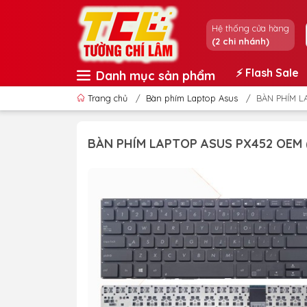
Hệ thống cửa hàng
(2 chi nhánh)
⚡️ Flash Sale
Danh mục sản phẩm
Trang chủ
/
Bàn phím Laptop Asus
/
BÀN PHÍM L
BÀN PHÍM LAPTOP ASUS PX452 OEM 