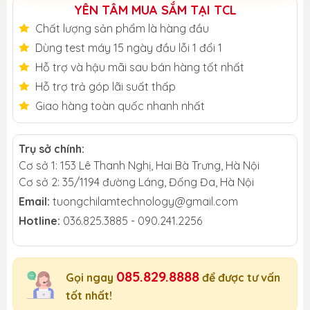
YÊN TÂM MUA SẮM TẠI TCL
Chất lượng sản phẩm là hàng đầu
Dùng test máy 15 ngày đầu lỗi 1 đổi 1
Hỗ trợ và hậu mãi sau bán hàng tốt nhất
Hỗ trợ trả góp lãi suất thấp
Giao hàng toàn quốc nhanh nhất
Trụ sở chính:
Cơ sở 1: 153 Lê Thanh Nghị, Hai Bà Trưng, Hà Nội
Cơ sở 2: 35/1194 đường Láng, Đống Đa, Hà Nội
Email:
tuongchilamtechnology@gmail.com
Hotline:
036.825.3885 - 090.241.2256
085.829.8888
Gọi ngay
để được tư vấn
tốt nhất!