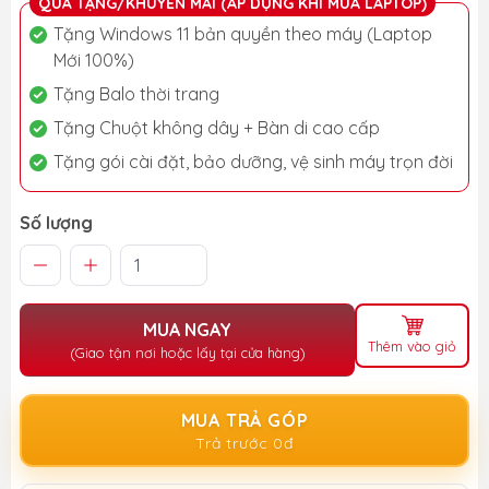
QUÀ TẶNG/KHUYẾN MÃI (ÁP DỤNG KHI MUA LAPTOP)
Tặng Windows 11 bản quyền theo máy (Laptop
Mới 100%)
Tặng Balo thời trang
Tặng Chuột không dây + Bàn di cao cấp
Tặng gói cài đặt, bảo dưỡng, vệ sinh máy trọn đời
Số lượng
MUA NGAY
Thêm vào giỏ
(Giao tận nơi hoặc lấy tại cửa hàng)
MUA TRẢ GÓP
Trả trước 0đ