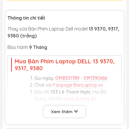
Thông tin chi tiết
Thay sửa Bàn Phím Laptop Dell model
13 9370, 9317,
9380 (trắng)
Bảo hành
9 Tháng
Mua Bàn Phím Laptop DELL 13 9370,
9317, 9380
Gọi ngay:
0918301789
-
0911390666
Chat với
Fanpage BanLaptop.vn
Địa chỉ:
153 Lê Thanh Nghị
, Hai Bà
Trưng, Hà Nội (
xem đường đi
)
Cơ sở 2:
35/1194 đường Láng
, Đống
Xem thêm
Đa, Hà Nội
Cơ sở 3:
số 5 ngõ 12 Trần Phú
, Hà
Đông (
xem đường đi
)