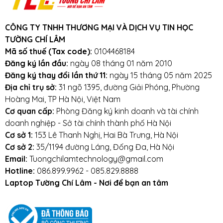
CÔNG TY TNHH THƯƠNG MẠI VÀ DỊCH VỤ TIN HỌC
TƯỜNG CHÍ LÂM
Mã số thuế (Tax code):
0104468184
Đăng ký lần đầu:
ngày 08 tháng 01 năm 2010
Đăng ký thay đổi lần thứ 11:
ngày 15 tháng 05 năm 2025
Địa chỉ trụ sở:
31 ngõ 1395, đường Giải Phóng, Phường
Hoàng Mai, TP Hà Nội, Việt Nam
Cơ quan cấp:
Phòng Đăng ký kinh doanh và tài chính
doanh nghiệp - Sở tài chính thành phố Hà Nội
Cơ sở 1:
153 Lê Thanh Nghị, Hai Bà Trưng, Hà Nội
Cơ sở 2:
35/1194 đường Láng, Đống Đa, Hà Nội
Email:
Tuongchilamtechnology@gmail.com
Hotline:
086.899.9962 - 085.829.8888
Laptop Tường Chí Lâm - Nơi để bạn an tâm