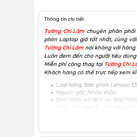
Thông tin chi tiết
Tường Chí Lâm
chuyên phân phối L
phím Laptop giá tốt nhất, cùng với
Tường Chí Lâm
nói không với hàng
Luôn đem đến cho người tiêu dùng 
Miễn phí công thay tại
Tường Chí 
Khách hàng có thể trực tiếp xem kĩ
Loại hàng: Bàn phím Lenovo E
Nguồn gốc: Nhập khẩu.
Bảo hành và dịch vụ: Bảo hành 
phát sinh các lỗi của nhà sản
không.
Khuyến mãi: Hỗ trợ phí ship cho
Cam kết:
Tường Chí Lâm
chỉ b
đầu, chúng thôi cam kết khôn