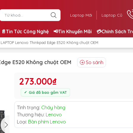
Laptop Mới
Laptop Cũ
📄Tin Tức Công Nghệ
📢Tin Khuyến Mãi
💳Chính Sách T
 LAPTOP Lenovo Thinkpad Edge E520 Không chuột OEM
Edge E520 Không chuột OEM
So sánh
273.000₫
Giá đã bao gồm VAT
Tình trạng:
Cháy hàng
Thương hiệu:
Lenovo
Loại:
Bàn phím Lenovo