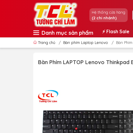
Hệ thống cửa hàng
(2 chi nhánh)
⚡️ Flash Sale
Danh mục sản phẩm
Trang chủ
/
Bàn phím Laptop Lenovo
/
Bàn Phím
Bàn Phím LAPTOP Lenovo Thinkpad 