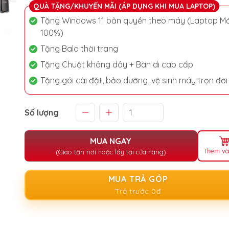
QUÀ TẶNG/KHUYẾN MÃI (ÁP DỤNG KHI MUA LAPTOP)
Tặng Windows 11 bản quyền theo máy (Laptop Mớ
100%)
Tặng Balo thời trang
Tặng Chuột không dây + Bàn di cao cấp
Tặng gói cài đặt, bảo dưỡng, vệ sinh máy trọn đời
Số lượng
MUA NGAY
Thêm và
(Giao tận nơi hoặc lấy tại cửa hàng)
MUA TRẢ GÓP
Trả trước 0đ