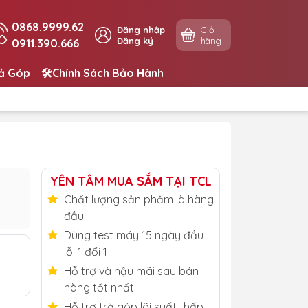
0868.9999.62
Đăng nhập
Giỏ
Đăng ký
hàng
0911.390.666
rả Góp
🛠️Chính Sách Bảo Hành
YÊN TÂM MUA SẮM TẠI TCL
Chất lượng sản phẩm là hàng
đầu
Dùng test máy 15 ngày đầu
lỗi 1 đổi 1
Hỗ trợ và hậu mãi sau bán
hàng tốt nhất
Hỗ trợ trả góp lãi suất thấp