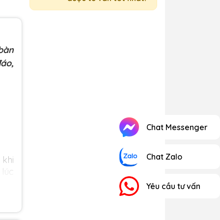
,bàn
đáo,
Chat Messenger
Chat Zalo
 khi
 lúc
Yêu cầu tư vấn
hàng
top