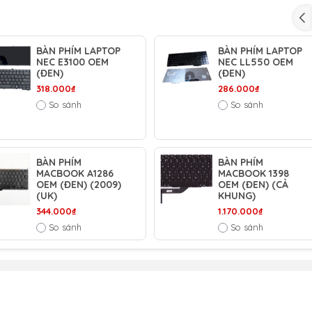
m
– Điểm 10 cho sự tin cậy
BÀN PHÍM LAPTOP
BÀN PHÍM LAPTOP
nh laptop bị rơi
NEC E3100 OEM
NEC LL550 OEM
(ĐEN)
(ĐEN)
 cất giữ và sử dụng laptop trong điều kiện ẩm thấp.
318.000₫
286.000₫
So sánh
So sánh
BÀN PHÍM
BÀN PHÍM
MACBOOK A1286
MACBOOK 1398
hỗ trợ tư vấn sản phẩm xin liên hệ qua hotline:
OEM (ĐEN) (2009)
OEM (ĐEN) (CẢ
(UK)
KHUNG)
911390666 – 02438684912
344.000₫
1.170.000₫
So sánh
So sánh
ặc qua trực tiếp cửa hàng:
Nghị- Phường Đồng Tâm- Quận Hai Bà Trưng- Hà Nội.
ite:
https://tuongchilam.com