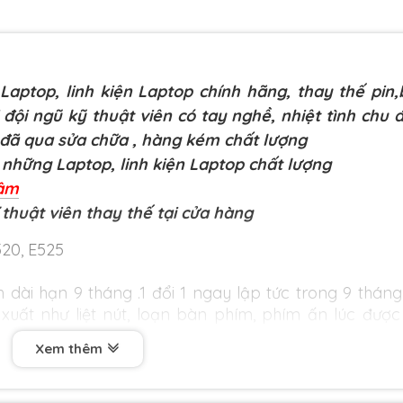
aptop, linh kiện Laptop chính hãng, thay thế pin
 đội ngũ kỹ thuật viên có tay nghề, nhiệt tình chu 
 đã qua sửa chữa
, hàng kém chất lượng
những Laptop, linh kiện Laptop chất lượng
Lâm
 thuật viên thay thế tại cửa hàng
520, E525
dài hạn 9 tháng .1 đổi 1 ngay lập tức trong 9 tháng
 xuất như liệt nút, loạn bàn phím, phím ấn lúc được
Xem thêm
 đơn hàng từ 1 triệu trở lên trong bán kính 3km.
án hàng chất lượng cao. Với tiêu chí chất lượng là 
g bán hàng kém chất lượng, gây ảnh hưởng đến lap