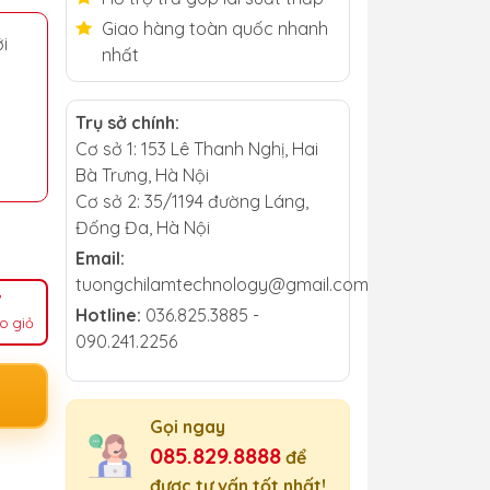
Giao hàng toàn quốc nhanh
i
nhất
Trụ sở chính:
Cơ sở 1: 153 Lê Thanh Nghị, Hai
Bà Trưng, Hà Nội
Cơ sở 2: 35/1194 đường Láng,
Đống Đa, Hà Nội
Email:
tuongchilamtechnology@gmail.com
Hotline:
036.825.3885 -
o giỏ
090.241.2256
Gọi ngay
085.829.8888
để
được tư vấn tốt nhất!