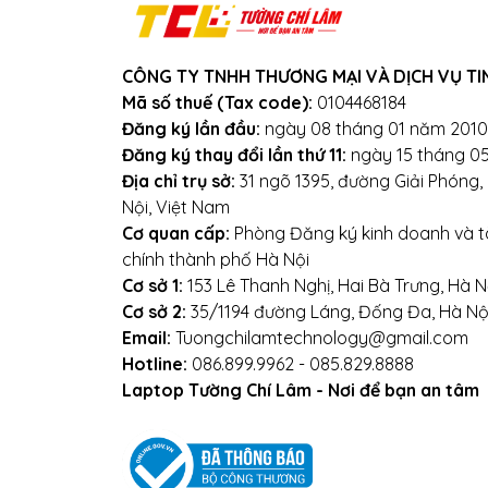
CÔNG TY TNHH THƯƠNG MẠI VÀ DỊCH VỤ TI
Mã số thuế (Tax code):
0104468184
Đăng ký lần đầu:
ngày 08 tháng 01 năm 2010
Đăng ký thay đổi lần thứ 11:
ngày 15 tháng 0
Địa chỉ trụ sở:
31 ngõ 1395, đường Giải Phóng
Nội, Việt Nam
Cơ quan cấp:
Phòng Đăng ký kinh doanh và tà
chính thành phố Hà Nội
Cơ sở 1:
153 Lê Thanh Nghị, Hai Bà Trưng, Hà N
Cơ sở 2:
35/1194 đường Láng, Đống Đa, Hà Nộ
Email:
Tuongchilamtechnology@gmail.com
Hotline:
086.899.9962 - 085.829.8888
Laptop Tường Chí Lâm - Nơi để bạn an tâm