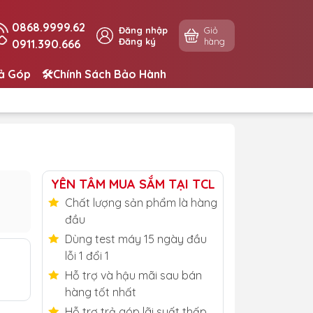
0868.9999.62
Đăng nhập
Giỏ
Đăng ký
hàng
0911.390.666
rả Góp
🛠️Chính Sách Bảo Hành
YÊN TÂM MUA SẮM TẠI TCL
Chất lượng sản phẩm là hàng
đầu
Dùng test máy 15 ngày đầu
lỗi 1 đổi 1
Hỗ trợ và hậu mãi sau bán
hàng tốt nhất
Hỗ trợ trả góp lãi suất thấp