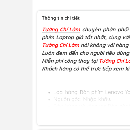
Thông tin chi tiết
Tường Chí Lâm
chuyên phân phối L
phím Laptop giá tốt nhất, cùng với
Tường Chí Lâm
nói không với hàng
Luôn đem đến cho người tiêu dùng 
Miễn phí công thay tại
Tường Chí 
Khách hàng có thể trực tiếp xem kĩ
Loại hàng: Bàn phím Lenovo Yo
Nguồn gốc: Nhập khẩu.
Bảo hành và dịch vụ: Bảo hành 
phát sinh các lỗi của nhà sản
không.
Khuyến mãi: Hỗ trợ phí ship cho