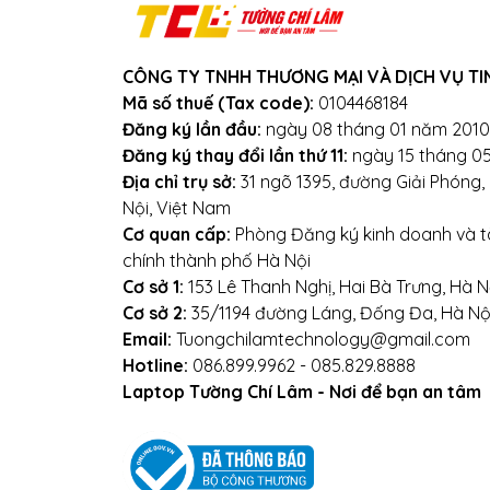
Webs
CÔNG TY TNHH THƯƠNG MẠI VÀ DỊCH VỤ TI
Mã số thuế (Tax code):
0104468184
Đăng ký lần đầu:
ngày 08 tháng 01 năm 2010
Đăng ký thay đổi lần thứ 11:
ngày 15 tháng 0
Địa chỉ trụ sở:
31 ngõ 1395, đường Giải Phóng
Nội, Việt Nam
Cơ quan cấp:
Phòng Đăng ký kinh doanh và tà
chính thành phố Hà Nội
Cơ sở 1:
153 Lê Thanh Nghị, Hai Bà Trưng, Hà N
Cơ sở 2:
35/1194 đường Láng, Đống Đa, Hà Nộ
Email:
Tuongchilamtechnology@gmail.com
Hotline:
086.899.9962 - 085.829.8888
Laptop Tường Chí Lâm - Nơi để bạn an tâm