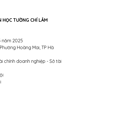
ite:
https://tuongchilam.com
N HỌC TƯỜNG CHÍ LÂM
5 năm 2025
, Phường Hoàng Mai, TP Hà
i chính doanh nghiệp - Sở tài
ội
i