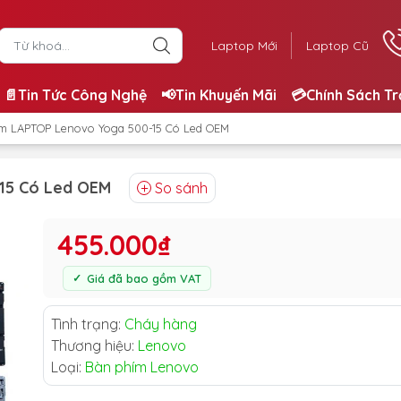
Laptop Mới
Laptop Cũ
📄Tin Tức Công Nghệ
📢Tin Khuyến Mãi
💳Chính Sách T
ím LAPTOP Lenovo Yoga 500-15 Có Led OEM
15 Có Led OEM
So sánh
455.000₫
Giá đã bao gồm VAT
Tình trạng:
Cháy hàng
Thương hiệu:
Lenovo
Loại:
Bàn phím Lenovo