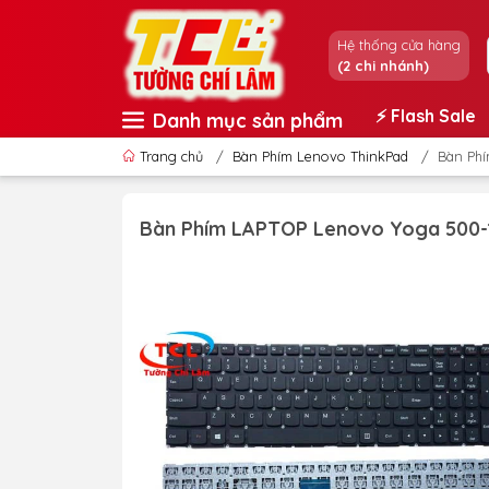
Hệ thống cửa hàng
(2 chi nhánh)
⚡️ Flash Sale
Danh mục sản phẩm
Trang chủ
/
Bàn Phím Lenovo ThinkPad
/
Bàn Ph
Bàn Phím LAPTOP Lenovo Yoga 500-