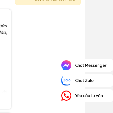
,bàn
đáo,
Chat Messenger
Chat Zalo
 khi
Yêu cầu tư vấn
 lúc