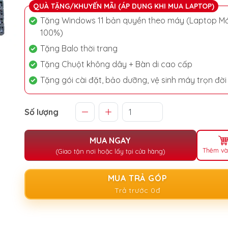
QUÀ TẶNG/KHUYẾN MÃI (ÁP DỤNG KHI MUA LAPTOP)
Tặng Windows 11 bản quyền theo máy (Laptop Mớ
100%)
Tặng Balo thời trang
Tặng Chuột không dây + Bàn di cao cấp
Tặng gói cài đặt, bảo dưỡng, vệ sinh máy trọn đời
Số lượng
MUA NGAY
Thêm và
(Giao tận nơi hoặc lấy tại cửa hàng)
MUA TRẢ GÓP
Trả trước 0đ