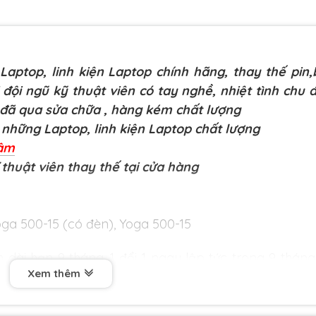
aptop, linh kiện Laptop chính hãng, thay thế pin
 đội ngũ kỹ thuật viên có tay nghề, nhiệt tình chu 
 đã qua sửa chữa
, hàng kém chất lượng
những Laptop, linh kiện Laptop chất lượng
Lâm
 thuật viên thay thế tại cửa hàng
ga 500-15 (có đèn), Yoga 500-15
dài hạn 9 tháng .1 đổi 1 ngay lập tức trong 9 tháng
 xuất như liệt nút, loạn bàn phím, phím ấn lúc được
Xem thêm
 đơn hàng từ 1 triệu trở lên trong bán kính 3km.