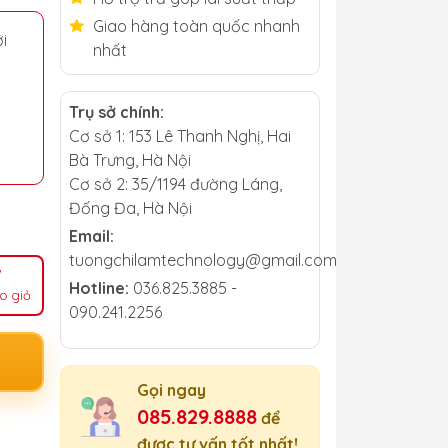
Giao hàng toàn quốc nhanh
i
nhất
Trụ sở chính:
Cơ sở 1: 153 Lê Thanh Nghị, Hai
Bà Trưng, Hà Nội
Cơ sở 2: 35/1194 đường Láng,
Đống Đa, Hà Nội
Email:
tuongchilamtechnology@gmail.com
Hotline:
036.825.3885 -
o giỏ
090.241.2256
Gọi ngay
085.829.8888
để
được tư vấn tốt nhất!