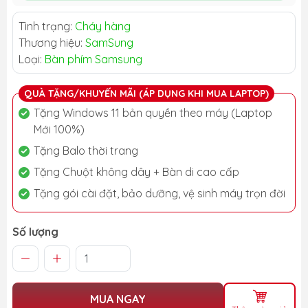
Tình trạng:
Cháy hàng
Thương hiệu:
SamSung
Loại:
Bàn phím Samsung
QUÀ TẶNG/KHUYẾN MÃI (ÁP DỤNG KHI MUA LAPTOP)
Tặng Windows 11 bản quyền theo máy (Laptop
Mới 100%)
Tặng Balo thời trang
Tặng Chuột không dây + Bàn di cao cấp
Tặng gói cài đặt, bảo dưỡng, vệ sinh máy trọn đời
Số lượng
MUA NGAY