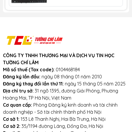
lượng cao. Với tiêu chí chất lượng là hàng đầu,
chúng thôi cam kết không bán hàng kém chất
lượng, gây ảnh hưởng đến laptop của khách
hàng.
Tường Chí Lâm
– Điểm 10 cho sự tin
cậy
Lưu ý khi sử dụng pin laptop:
Tránh bàn phím bị va đập mạnh, tránh laptop bị rơi
CÔNG TY TNHH THƯƠNG MẠI VÀ DỊCH VỤ TIN HỌC
TƯỜNG CHÍ LÂM
Tránh bàn phím bị dính nước,hạn chế cất giữ và sử
Mã số thuế (Tax code):
0104468184
dụng laptop trong điều kiện ẩm thấp.
Đăng ký lần đầu:
ngày 08 tháng 01 năm 2010
Đăng ký thay đổi lần thứ 11:
ngày 15 tháng 05 năm 2025
Vệ sinh bàn phím thường xuyên.
Địa chỉ trụ sở:
31 ngõ 1395, đường Giải Phóng, Phường
Hoàng Mai, TP Hà Nội, Việt Nam
Cơ quan cấp:
Phòng Đăng ký kinh doanh và tài chính
Mọi yêu cầu đặt hàng, hỗ trợ tư vấn sản phẩm xin
doanh nghiệp - Sở tài chính thành phố Hà Nội
liên hệ qua hotline:
Cơ sở 1:
153 Lê Thanh Nghị, Hai Bà Trưng, Hà Nội
Cơ sở 2:
35/1194 đường Láng, Đống Đa, Hà Nội
0911390666 – 02438684912