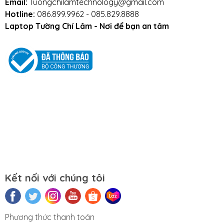
Email:
Tuongchilamtechnology@gmail.com
Hotline:
086.899.9962 - 085.829.8888
Hoặc qua trực tiếp cửa hàng:
Laptop Tường Chí Lâm - Nơi để bạn an tâm
Địa chỉ: Số 153 Lê Thanh Nghị- Phường Đồng Tâm-
Quận Hai Bà Trưng- Hà Nội.
Website:
https://tuongchilam.com
Kết nối với chúng tôi
Phương thức thanh toán