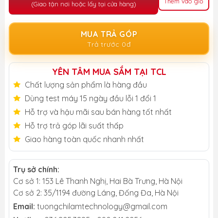
Thêm vào giỏ
(Giao tận nơi hoặc lấy tại cửa hàng)
MUA TRẢ GÓP
Trả trước 0đ
YÊN TÂM MUA SẮM TẠI TCL
Chất lượng sản phẩm là hàng đầu
Dùng test máy 15 ngày đầu lỗi 1 đổi 1
Hỗ trợ và hậu mãi sau bán hàng tốt nhất
Hỗ trợ trả góp lãi suất thấp
Giao hàng toàn quốc nhanh nhất
Trụ sở chính:
Cơ sở 1: 153 Lê Thanh Nghị, Hai Bà Trưng, Hà Nội
Cơ sở 2: 35/1194 đường Láng, Đống Đa, Hà Nội
Email:
tuongchilamtechnology@gmail.com