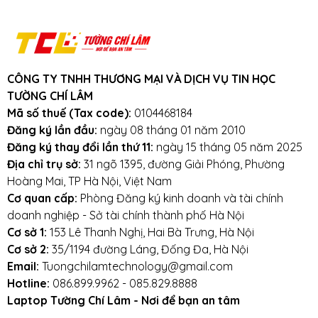
CÔNG TY TNHH THƯƠNG MẠI VÀ DỊCH VỤ TIN HỌC
TƯỜNG CHÍ LÂM
Mã số thuế (Tax code):
0104468184
Đăng ký lần đầu:
ngày 08 tháng 01 năm 2010
Đăng ký thay đổi lần thứ 11:
ngày 15 tháng 05 năm 2025
Địa chỉ trụ sở:
31 ngõ 1395, đường Giải Phóng, Phường
Hoàng Mai, TP Hà Nội, Việt Nam
Cơ quan cấp:
Phòng Đăng ký kinh doanh và tài chính
doanh nghiệp - Sở tài chính thành phố Hà Nội
Cơ sở 1:
153 Lê Thanh Nghị, Hai Bà Trưng, Hà Nội
Cơ sở 2:
35/1194 đường Láng, Đống Đa, Hà Nội
Email:
Tuongchilamtechnology@gmail.com
Hotline:
086.899.9962 - 085.829.8888
Laptop Tường Chí Lâm - Nơi để bạn an tâm