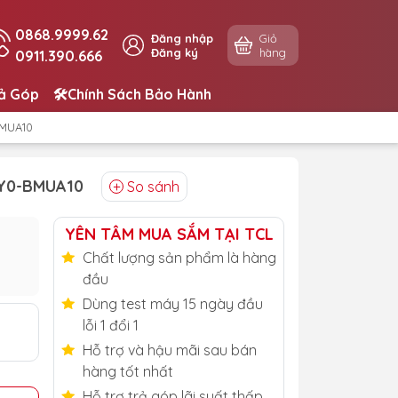
0868.9999.62
Đăng nhập
Giỏ
Đăng ký
hàng
0911.390.666
rả Góp
🛠️Chính Sách Bảo Hành
BMUA10
2Y0-BMUA10
So sánh
YÊN TÂM MUA SẮM TẠI TCL
Chất lượng sản phẩm là hàng
đầu
Dùng test máy 15 ngày đầu
lỗi 1 đổi 1
Hỗ trợ và hậu mãi sau bán
hàng tốt nhất
Hỗ trợ trả góp lãi suất thấp