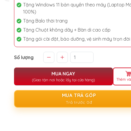
Tặng Windows 11 bản quyền theo máy (Laptop Mớ
100%)
Tặng Balo thời trang
Tặng Chuột không dây + Bàn di cao cấp
Tặng gói cài đặt, bảo dưỡng, vệ sinh máy trọn đời
Số lượng
MUA NGAY
Thêm và
(Giao tận nơi hoặc lấy tại cửa hàng)
MUA TRẢ GÓP
Trả trước 0đ