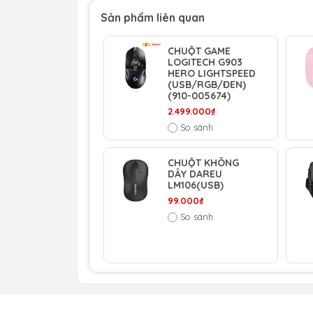
Sản phẩm liên quan
Cáp
ROG Paracord
CHUỘT GAME
LOGITECH G903
Phần
Armoury Crate
HERO LIGHTSPEED
mềm
(USB/RGB/ĐEN)
(910-005674)
2.499.000₫
Kích
123 mm x 68 mm x 44 mm
So sánh
thước
CHUỘT KHÔNG
DÂY DAREU
Trọng
79g
LM106(USB)
lượng
99.000₫
So sánh
Đánh giá: Chuột Gaming không 
90MP02Y0-BMUA10