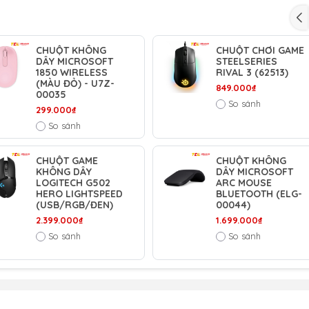
CHUỘT KHÔNG
CHUỘT CHƠI GAME
DÂY MICROSOFT
STEELSERIES
1850 WIRELESS
RIVAL 3 (62513)
(MÀU ĐỎ) - U7Z-
849.000₫
00035
So sánh
299.000₫
So sánh
CHUỘT GAME
CHUỘT KHÔNG
KHÔNG DÂY
DÂY MICROSOFT
LOGITECH G502
ARC MOUSE
HERO LIGHTSPEED
BLUETOOTH (ELG-
(USB/RGB/ĐEN)
00044)
2.399.000₫
1.699.000₫
So sánh
So sánh
dây ASUS ROG Gladius III Wireless AimPoint Whi