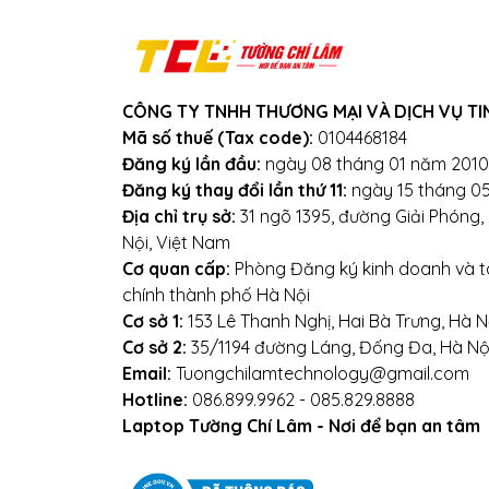
CÔNG TY TNHH THƯƠNG MẠI VÀ DỊCH VỤ TI
Mã số thuế (Tax code):
0104468184
Đăng ký lần đầu:
ngày 08 tháng 01 năm 2010
Đăng ký thay đổi lần thứ 11:
ngày 15 tháng 0
Địa chỉ trụ sở:
31 ngõ 1395, đường Giải Phóng
Nội, Việt Nam
Cơ quan cấp:
Phòng Đăng ký kinh doanh và tà
chính thành phố Hà Nội
Cơ sở 1:
153 Lê Thanh Nghị, Hai Bà Trưng, Hà N
Cơ sở 2:
35/1194 đường Láng, Đống Đa, Hà Nộ
Email:
Tuongchilamtechnology@gmail.com
Hotline:
086.899.9962 - 085.829.8888
Mọi yêu cầu đặt hàng, 
Laptop Tường Chí Lâm - Nơi để bạn an tâm
0