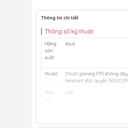
Thông tin chi tiết
Thông số kỹ thuật
Hãng
Asus
sản
xuất
Model
Chuột gaming FPS không dây R
Aimpoint độc quyền 36000 DP
Màu
Đen
sắc
AURA
Có
Sync