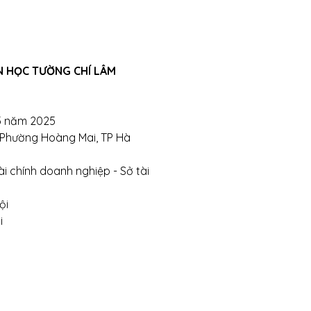
N HỌC TƯỜNG CHÍ LÂM
5 năm 2025
, Phường Hoàng Mai, TP Hà
i chính doanh nghiệp - Sở tài
ội
i
hỗ trợ tư vấn sản phẩm xin liên hệ qua hotline:
965821551
-
0963165551