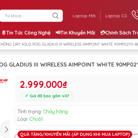
Laptop Mới
Laptop Cũ
📄Tin Tức Công Nghệ
📢Tin Khuyến Mãi
💳Chính Sách T
HÔNG DÂY ASUS ROG GLADIUS III WIRELESS AIMPOINT WHITE 90MP02Y0-
G GLADIUS III WIRELESS AIMPOINT WHITE 90MP0
2.999.000₫
Giá đã bao gồm VAT
Tình trạng:
Cháy hàng
Loại:
Chuột
QUÀ TẶNG/KHUYẾN MÃI (ÁP DỤNG KHI MUA LAPTOP)