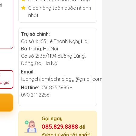
i
Giao hàng toàn quốc nhanh
nhất
Trụ sở chính:
Cơ sở 1: 153 Lê Thanh Nghị, Hai
Bà Trưng, Hà Nội
Cơ sở 2: 35/1194 đường Láng,
Đống Đa, Hà Nội
Email:
tuongchilamtechnology@gmail.com
o giỏ
Hotline:
036.825.3885 -
090.241.2256
Gọi ngay
085.829.8888
để
được tư vấn tốt nhất!