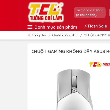
Hệ thống cửa hàng
(2 chi nhánh)
⚡️ Flash Sale
Danh mục sản phẩm
Trang chủ
/
Chuột không dây
/
CHUỘT GAMING K
CHUỘT GAMING KHÔNG DÂY ASUS RO