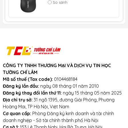
So sánh
Tương thích hệ
MacOS 10.14 trở lên và Windows 10,
thống
11 trở lên
Bảo hành
12 tháng
Mọi yêu cầu đặt hàng, hỗ trợ tư vấn sản phẩm xin liên
hệ qua hotline:
CÔNG TY TNHH THƯƠNG MẠI VÀ DỊCH VỤ TIN HỌC
TƯỜNG CHÍ LÂM
0965821551
-
0963165551
Mã số thuế (Tax code):
0104468184
Đăng ký lần đầu:
ngày 08 tháng 01 năm 2010
Hoặc qua trực tiếp cửa hàng:
Đăng ký thay đổi lần thứ 11:
ngày 15 tháng 05 năm 2025
Địa chỉ mua Laptop uy tín tại Hà Nội - LaptopTCL.vn
Địa chỉ trụ sở:
31 ngõ 1395, đường Giải Phóng, Phường
CS1: Số 153 Lê Thanh Nghị - Phường Đồng Tâm -
Hoàng Mai, TP Hà Nội, Việt Nam
Quận Hai Bà Trưng - Hà Nội.
Cơ quan cấp:
Phòng Đăng ký kinh doanh và tài chính
CS2: Số 35, Ngõ 1194 Đường Láng - Quận Đống Đa -
doanh nghiệp - Sở tài chính thành phố Hà Nội
Hà Nội.
Cơ sở 1:
153 Lê Thanh Nghị, Hai Bà Trưng, Hà Nội