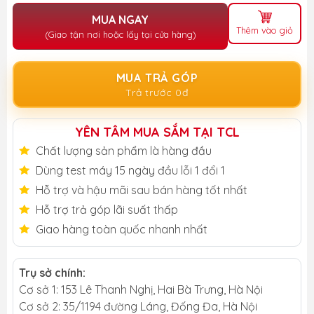
MUA NGAY
Thêm vào giỏ
(Giao tận nơi hoặc lấy tại cửa hàng)
MUA TRẢ GÓP
Trả trước 0đ
YÊN TÂM MUA SẮM TẠI TCL
Chất lượng sản phẩm là hàng đầu
Dùng test máy 15 ngày đầu lỗi 1 đổi 1
Hỗ trợ và hậu mãi sau bán hàng tốt nhất
Hỗ trợ trả góp lãi suất thấp
Giao hàng toàn quốc nhanh nhất
Trụ sở chính:
Cơ sở 1: 153 Lê Thanh Nghị, Hai Bà Trưng, Hà Nội
Cơ sở 2: 35/1194 đường Láng, Đống Đa, Hà Nội