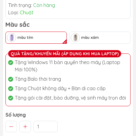
Tình trạng:
Còn hàng
Loại:
Chuột
Màu sắc
màu tím
màu xám
QUÀ TẶNG/KHUYẾN MÃI (ÁP DỤNG KHI MUA LAPTOP)
Tặng Windows 11 bản quyền theo máy (Laptop
Mới 100%)
Tặng Balo thời trang
Tặng Chuột không dây + Bàn di cao cấp
Tặng gói cài đặt, bảo dưỡng, vệ sinh máy trọn đời
Số lượng