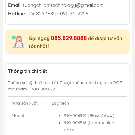
Email:
tuongchilamtechnology@gmail.com
Hotline:
036.825.3885 - 090.241.2256
085.829.8888
Gọi ngay
để được tư vấn
tốt nhất!
Thông tin chi tiết
Thông số kỹ thuật chi tiết Chuột không dây Logitech POP
màu xám _ 910-006622
Nhà sản xuất
Logitech
Model
910-006514 (Blast Yellow)
910-006516 (Heartbeaker
Rose)