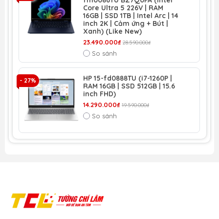
Core Ultra 5 226V | RAM
16GB | SSD 1TB | Intel Arc | 14
inch 2K | Cảm ứng + Bút |
Xanh) (Like New)
23.490.000₫
28.590.000₫
So sánh
HP 15-fd0888TU (i7-1260P |
- 27%
RAM 16GB | SSD 512GB | 15.6
inch FHD)
14.290.000₫
19.590.000₫
So sánh