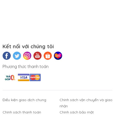
Kết nối với chúng tôi
Phương thức thanh toán
Điều kiện giao dịch chung
Chính sách vận chuyển và giao
nhận
Phụ Kiện
Bàn Phím,
Thiết Bị Điện
Sửa Chữa
Laptop, PC
Chuột, Loa, Tai
Tử
Laptop - PC
Chính sách thanh toán
Chính sách bảo mật
Nghe