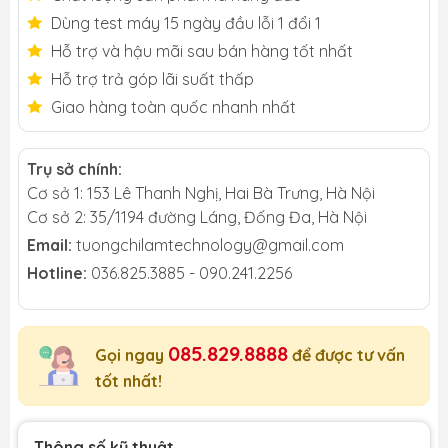
Dùng test máy 15 ngày đầu lỗi 1 đổi 1
Hỗ trợ và hậu mãi sau bán hàng tốt nhất
Hỗ trợ trả góp lãi suất thấp
Giao hàng toàn quốc nhanh nhất
Trụ sở chính:
Cơ sở 1: 153 Lê Thanh Nghị, Hai Bà Trưng, Hà Nội
Cơ sở 2: 35/1194 đường Láng, Đống Đa, Hà Nội
Email:
tuongchilamtechnology@gmail.com
Hotline:
036.825.3885 - 090.241.2256
085.829.8888
Gọi ngay
để được tư vấn
tốt nhất!
Thông số kỹ thuật