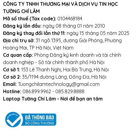
CÔNG TY TNHH THƯƠNG MẠI VÀ DỊCH VỤ TIN HỌC
TƯỜNG CHÍ LÂM
Mã số thuế (Tax code):
0104468184
Đăng ký lần đầu:
ngày 08 tháng 01 năm 2010
Đăng ký thay đổi lần thứ 11:
ngày 15 tháng 05 năm 2025
Địa chỉ trụ sở:
31 ngõ 1395, đường Giải Phóng, Phường
Hoàng Mai, TP Hà Nội, Việt Nam
Cơ quan cấp:
Phòng Đăng ký kinh doanh và tài chính
doanh nghiệp - Sở tài chính thành phố Hà Nội
Cơ sở 1:
153 Lê Thanh Nghị, Hai Bà Trưng, Hà Nội
Cơ sở 2:
35/1194 đường Láng, Đống Đa, Hà Nội
Email:
Tuongchilamtechnology@gmail.com
Hotline:
086.899.9962 - 085.829.8888
Laptop Tường Chí Lâm - Nơi để bạn an tâm