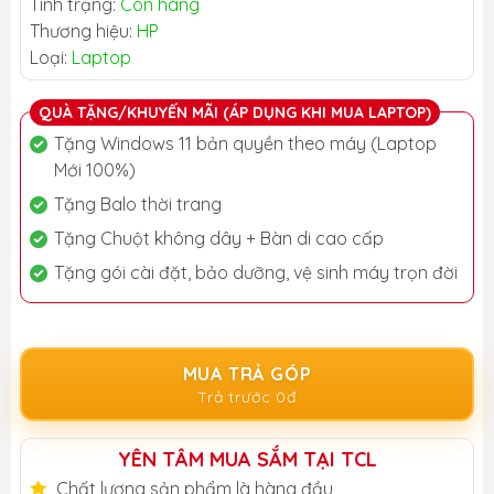
Tình trạng:
Còn hàng
Thương hiệu:
HP
Loại:
Laptop
QUÀ TẶNG/KHUYẾN MÃI (ÁP DỤNG KHI MUA LAPTOP)
Tặng Windows 11 bản quyền theo máy (Laptop
Mới 100%)
Tặng Balo thời trang
Tặng Chuột không dây + Bàn di cao cấp
Tặng gói cài đặt, bảo dưỡng, vệ sinh máy trọn đời
MUA TRẢ GÓP
Trả trước 0đ
YÊN TÂM MUA SẮM TẠI TCL
Chất lượng sản phẩm là hàng đầu