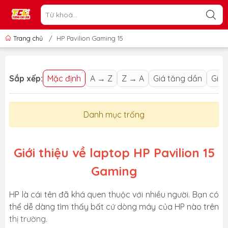
Trang chủ
/
HP Pavilion Gaming 15
Sắp xếp:
Mặc định
A → Z
Z → A
Giá tăng dần
Giá 
Danh mục trống
Giới thiệu về laptop HP Pavilion 15
Gaming
HP là cái tên đã khá quen thuộc với nhiều người. Bạn có
thể dễ dàng tìm thấy bất cứ dòng máy của HP nào trên
thị trường.