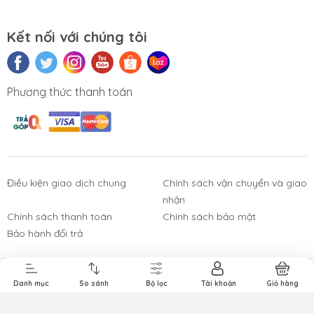
Kết nối với chúng tôi
Phương thức thanh toán
Điều kiện giao dịch chung
Chính sách vận chuyển và giao
nhận
Phụ Kiện
Bàn Phím,
Thiết Bị Điện
Sửa Chữa
Laptop, PC
Chuột, Loa, Tai
Tử
Laptop - PC
Chính sách thanh toán
Chính sách bảo mật
Nghe
Bảo hành đổi trả
Bản quyền thuộc về
Công ty TNHH Tường Chí Lâm
.
Danh mục
So sánh
Bộ lọc
Tài khoản
Giỏ hàng