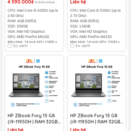
4.590.000₫
Liên hệ
8.990.000₫
M4100 | 14 inch HD)
M4150 | 14 inch HD)
CPU: Intel Core i5-4200U (up to
CPU: Intel Core i5-5200U (up to
2.60 GHz)
2.70 GHz)
RAM: 4GB DDR3L
RAM: 4GB DDR3L
SSD: 256GB
SSD: 128GB
VGA: Intel HD Graphics
VGA: Intel HD Graphics
GPU: AMD FirePro M4100
GPU: AMD FirePro M4150
Màn hình: 14 inch HD+ (1600 x
Màn hình: 14 inch HD+ (1600 x
So sánh
So sánh
900)
900)
Cân nặng: 1.6kg
Cân nặng: 1.6kg
Pin: 6-cell
Pin: 6-cell
Tình trạng: 98%
Tình trạng: 98%
HP ZBook Fury 15 G8
HP ZBook Fury 15 G8
(i9-11950H | RAM 32GB |
(i9-11950H | RAM 32GB |
SSD 1TB | RTX A5000
SSD 1TB | RTX A4000
Liên hệ
Liên hệ