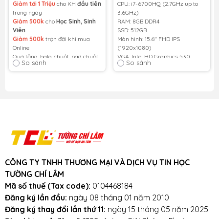
Giảm tới 1 Triệu
cho KH
đầu tiên
CPU: i7-6700HQ (2.7GHz up to
15,6inch Full HD)
512GB SSD | NVIDIA
trong ngày
3.6GHz)
Quadro M1000M | 15.6
Giảm 500k
cho
Học Sinh, Sinh
RAM: 8GB DDR4
inch FHD)
Viên
SSD: 512GB
Giảm 500k
trọn đời khi mua
Màn hình: 15.6" FHD IPS
Online
(1920x1080)
Quà tặng: balo, chuột, pad chuột,
VGA: Intel HD Graphics 530
So sánh
So sánh
bộ vệ sinh, túi chống sốc
/ NVIDIA Quadro M1000M
Bảo hành phần cứng 1 năm
Cân nặng: 2.6kg
Bảo dưỡng miễn phí 2 năm
Pin: 90Wh
Màu: Đen
Tình trạng:
đã dùng lướt, ngoại
hình khoảng 95%
Cam kết: Máy nguyên zin chưa
qua sửa chữa. Đã được kiểm
định kỹ càng, đảm bảo hiệu quả
CÔNG TY TNHH THƯƠNG MẠI VÀ DỊCH VỤ TIN HỌC
hoạt động như mới
TƯỜNG CHÍ LÂM
Bảo hành
1 năm
- Bảo dưỡng
Mã số thuế (Tax code):
0104468184
trọn đời
Đăng ký lần đầu:
ngày 08 tháng 01 năm 2010
Đăng ký thay đổi lần thứ 11:
ngày 15 tháng 05 năm 2025
Quà tặng:
balo, chuột, pad chuột,