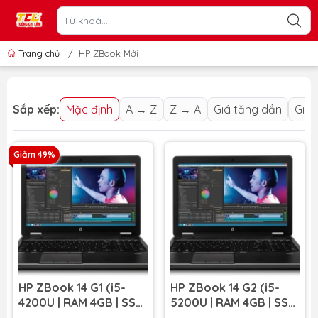
Trang chủ
/
HP ZBook Mới
Sắp xếp:
Mặc định
A → Z
Z → A
Giá tăng dần
Giá 
Giảm 49%
HP ZBook 14 G1 (i5-
HP ZBook 14 G2 (i5-
4200U | RAM 4GB | SSD
5200U | RAM 4GB | SSD
256GB | AMD FirePro
128GB | AMD FirePro