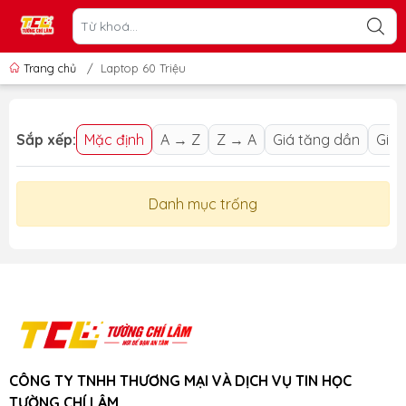
Trang chủ
/
Laptop 60 Triệu
Sắp xếp:
Mặc định
A → Z
Z → A
Giá tăng dần
Giá 
Danh mục trống
CÔNG TY TNHH THƯƠNG MẠI VÀ DỊCH VỤ TIN HỌC
TƯỜNG CHÍ LÂM