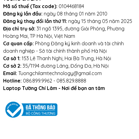
Mã số thuế (Tax code):
0104468184
Đăng ký lần đầu:
ngày 08 tháng 01 năm 2010
Đăng ký thay đổi lần thứ 11:
ngày 15 tháng 05 năm 2025
Địa chỉ trụ sở:
31 ngõ 1395, đường Giải Phóng, Phường
Hoàng Mai, TP Hà Nội, Việt Nam
Cơ quan cấp:
Phòng Đăng ký kinh doanh và tài chính
doanh nghiệp - Sở tài chính thành phố Hà Nội
Cơ sở 1:
153 Lê Thanh Nghị, Hai Bà Trưng, Hà Nội
Cơ sở 2:
35/1194 đường Láng, Đống Đa, Hà Nội
Email:
Tuongchilamtechnology@gmail.com
Hotline:
086.899.9962 - 085.829.8888
Laptop Tường Chí Lâm - Nơi để bạn an tâm