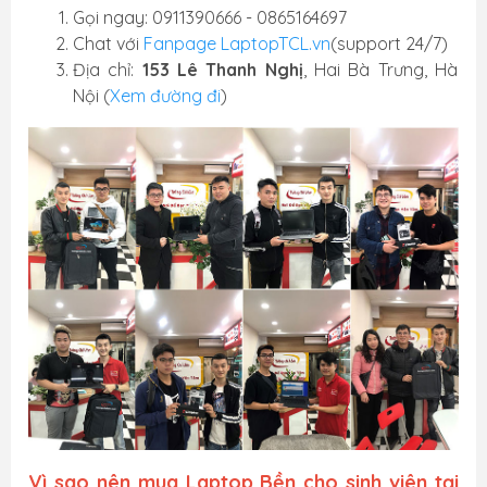
Gọi ngay: 0911390666 - 0865164697
Chat với
Fanpage LaptopTCL.vn
(support 24/7)
Địa chỉ:
153 Lê Thanh Nghị
, Hai Bà Trưng, Hà
Nội (
Xem đường đi
)
Vì sao nên mua Laptop Bền cho sinh viên tại