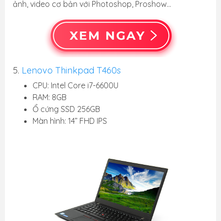
ảnh, video cơ bản với Photoshop, Proshow…
5.
Lenovo Thinkpad T460s
CPU: Intel Core i7-6600U
RAM: 8GB
Ổ cứng SSD 256GB
Màn hình: 14” FHD IPS