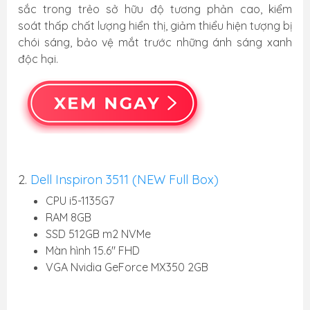
sắc trong trẻo sở hữu độ tương phản cao, kiểm
soát thấp chất lượng hiển thị, giảm thiểu hiện tượng bị
chói sáng, bảo vệ mắt trước những ánh sáng xanh
độc hại.
2.
Dell Inspiron 3511 (NEW Full Box)
CPU i5-1135G7
RAM 8GB
SSD 512GB m2 NVMe
Màn hình 15.6" FHD
VGA Nvidia GeForce MX350 2GB