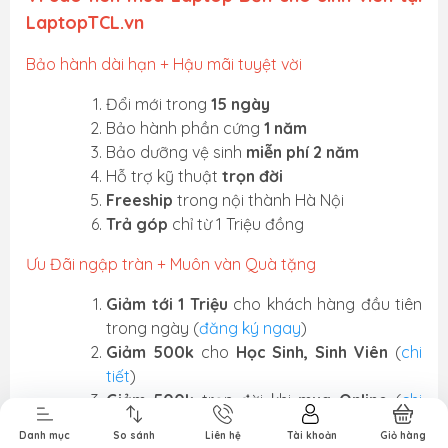
LaptopTCL.vn
Bảo hành dài hạn + Hậu mãi tuyệt vời
Đổi mới trong
15 ngày
Bảo hành phần cứng
1 năm
Bảo dưỡng vệ sinh
miễn phí 2 năm
Hỗ trợ kỹ thuật
trọn đời
Freeship
trong nội thành Hà Nội
Trả góp
chỉ từ 1 Triệu đồng
Ưu Đãi ngập tràn + Muôn vàn Quà tặng
Giảm tới 1 Triệu
cho khách hàng đầu tiên
Phụ Kiện
Bàn Phím,
Thiết Bị Điện
Sửa Chữa
trong ngày (
đăng ký ngay
)
Laptop, PC
Chuột, Loa, Tai
Tử
Laptop - PC
Nghe
Giảm 500k
cho
Học Sinh, Sinh Viên
(
chi
tiết
)
Giảm 500k
trọn đời khi
mua Online
(
chi
tiết
)
Danh mục
So sánh
Liên hệ
Tài khoản
Giỏ hàng