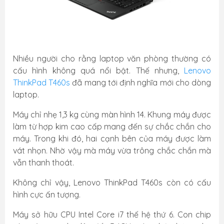
Nhiều người cho rằng laptop văn phòng thường có
cấu hình không quá nổi bật. Thế nhưng,
Lenovo
ThinkPad T460s
đã mang tới định nghĩa mới cho dòng
laptop.
Máy chỉ nhẹ 1,3 kg cùng màn hình 14. Khung máy được
làm từ hợp kim cao cấp mang đến sự chắc chắn cho
máy. Trong khi đó, hai cạnh bên của máy được làm
vát nhọn. Nhờ vậy mà máy vừa trông chắc chắn mà
vẫn thanh thoát.
Không chỉ vậy, Lenovo ThinkPad T460s còn có cấu
hình cực ấn tượng.
Máy sở hữu CPU Intel Core i7 thế hệ thứ 6. Con chip