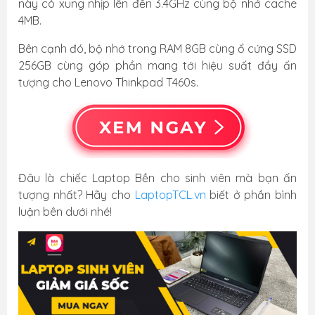
này có xung nhịp lên đến 3.4GHz cùng bộ nhớ cache
4MB.
Bên cạnh đó, bộ nhớ trong RAM 8GB cùng ổ cứng SSD
256GB cùng góp phần mang tới hiệu suất đầy ấn
tượng cho Lenovo Thinkpad T460s.
Đâu là chiếc Laptop Bền cho sinh viên mà bạn ấn
tượng nhất? Hãy cho
LaptopTCL.vn
biết ở phần bình
luận bên dưới nhé!