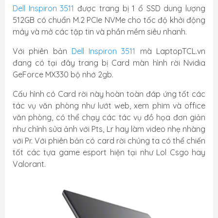
Dell Inspiron 3511
được trang bị 1 ổ SSD dung lượng
512GB có chuẩn M.2 PCIe NVMe cho tốc độ khởi động
máy và mở các tập tin và phần mềm siêu nhanh.
Với phiên bản
Dell Inspiron 3511
mà LaptopTCL.vn
đang có tại đây trang bị Card màn hình rời Nvidia
GeForce MX330 bộ nhớ 2gb.
Cấu hình có Card rời này hoàn toàn đáp ứng tốt các
tác vụ văn phòng như lướt web, xem phim và office
văn phòng, có thể chạy các tác vụ đồ họa đơn giản
như chỉnh sửa ảnh với Pts, Lr hay làm video nhẹ nhàng
với Pr. Với phiên bản có card rời chúng ta có thể chiến
tốt các tựa game esport hiện tại như Lol Csgo hay
Valorant.