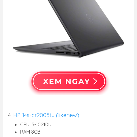
4.
HP 14s-cr2005tu (likenew)
CPU i5-10210U
RAM 8GB