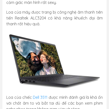
cảm giác màn hình rất sexy.
Loa của máy được trang bị công nghệ âm thanh tiên
tiến Realtek ALC3204 có khả năng khuếch đại âm
thanh rất hiệu quả.
Loa của chiếc
Dell 3511
được mình đánh giá là khá ổn
với chất âm to và bắt tai đủ để các bạn xem phim
nghe nhạc trong không gian vừa và rộng.