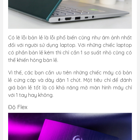
Có lẽ lỗi bản lề là lỗi phổ biến cũng như ám ảnh nhất
đối với người sử dụng laptop. Với những chiếc laptop
có phần bản lề kém thì chỉ cần 1 sơ suất nhỏ cũng có
thể khiến hỏng bản lề.
Vì thế, các bạn cần ưu tiên những chiếc máy có bản
lề cứng cáp và dày dặn 1 chút. Một tiêu chí để đánh
giá bản lề tốt là có khả năng mở màn hình máy chỉ
với 1 tay hay không.
Độ Flex