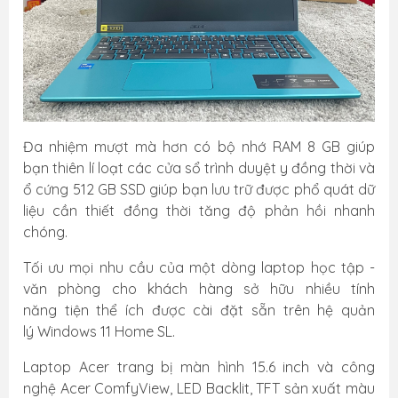
Đa nhiệm mượt mà hơn có bộ nhớ RAM 8 GB giúp
bạn thiên lí loạt các cửa sổ trình duyệt y đồng thời và
ổ cứng 512 GB SSD giúp bạn lưu trữ được phổ quát dữ
liệu cần thiết đồng thời tăng độ phản hồi nhanh
chóng.
Tối ưu mọi nhu cầu của một dòng laptop học tập -
văn phòng cho khách hàng sở hữu nhiều tính
năng tiện thể ích được cài đặt sẵn trên hệ quản
lý Windows 11 Home SL.
Laptop Acer trang bị màn hình 15.6 inch và công
nghệ Acer ComfyView, LED Backlit, TFT sản xuất màu