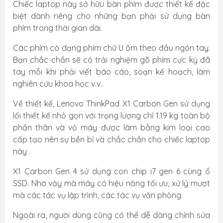
Chiếc laptop này sở hữu bàn phím được thiết kế đặc
biệt dành riêng cho những bạn phải sử dụng bàn
phím trong thời gian dài.
Các phím có dạng phím chữ U ôm theo đầu ngón tay.
Bạn chắc chắn sẽ có trải nghiệm gõ phím cực kỳ đã
tay mỗi khi phải viết báo cáo, soạn kế hoạch, làm
nghiên cứu khoa học v.v..
Về thiết kế, Lenovo ThinkPad X1 Carbon Gen sử dụng
lối thiết kế nhỏ gọn với trọng lượng chỉ 1.19 kg toàn bộ
phần thân và vỏ máy được làm bằng kim loại cao
cấp tạo nên sự bền bỉ và chắc chắn cho chiếc laptop
này .
X1 Carbon Gen 4 sử dụng con chip i7 gen 6 cùng ổ
SSD. Nhờ vậy mà máy có hiệu năng tối ưu, xử lý mượt
mà các tác vụ lập trình, các tác vụ văn phòng.
Ngoài ra, người dùng cũng có thể dễ dàng chỉnh sửa