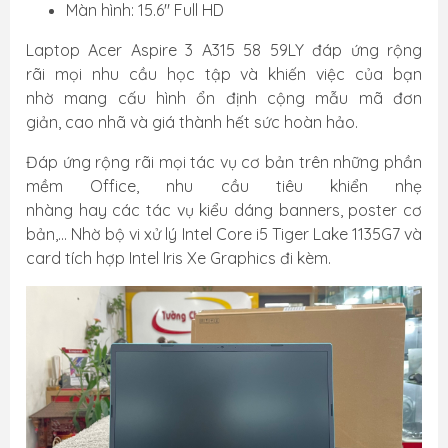
Màn hình: 15.6" Full HD
Laptop Acer Aspire 3 A315 58 59LY đáp ứng rộng
rãi mọi nhu cầu học tập và khiến việc của bạn
nhờ mang cấu hình ổn định cộng mẫu mã đơn
giản, cao nhã và giá thành hết sức hoàn hảo.
Đáp ứng rộng rãi mọi tác vụ cơ bản trên những phần
mềm Office, nhu cầu tiêu khiển nhẹ
nhàng hay các tác vụ kiểu dáng banners, poster cơ
bản,... Nhờ bộ vi xử lý Intel Core i5 Tiger Lake 1135G7 và
card tích hợp Intel Iris Xe Graphics đi kèm.