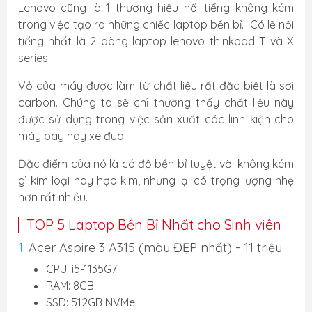
Lenovo cũng là 1 thương hiệu nổi tiếng không kém
trong việc tạo ra những chiếc laptop bền bỉ. Có lẽ nổi
tiếng nhất là 2 dòng laptop lenovo thinkpad T và X
series.
Vỏ của máy được làm từ chất liệu rất đặc biệt là sợi
carbon. Chúng ta sẽ chỉ thường thấy chất liệu này
được sử dụng trong việc sản xuất các linh kiện cho
máy bay hay xe đua.
Đặc điểm của nó là có độ bền bỉ tuyệt vời không kém
gì kim loại hay hợp kim, nhưng lại có trọng lượng nhẹ
hơn rất nhiều.
TOP 5 Laptop Bền Bỉ Nhất cho Sinh viên
1.
Acer Aspire 3 A315 (màu ĐẸP nhất) - 11 triệu
CPU: i5-1135G7
RAM: 8GB
SSD: 512GB NVMe