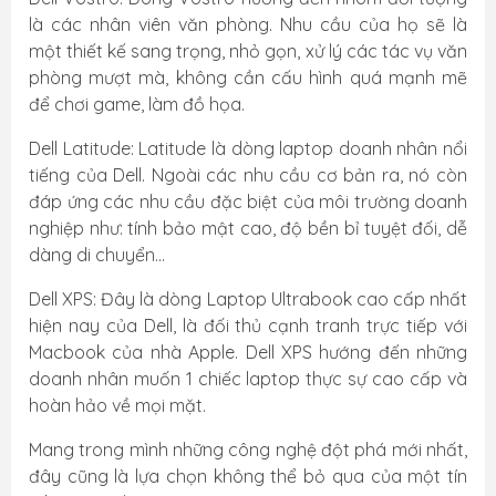
là các nhân viên văn phòng. Nhu cầu của họ sẽ là
một thiết kế sang trọng, nhỏ gọn, xử lý các tác vụ văn
phòng mượt mà, không cần cấu hình quá mạnh mẽ
để chơi game, làm đồ họa.
Dell Latitude: Latitude là dòng laptop doanh nhân nổi
tiếng của Dell. Ngoài các nhu cầu cơ bản ra, nó còn
đáp ứng các nhu cầu đặc biệt của môi trường doanh
nghiệp như: tính bảo mật cao, độ bền bỉ tuyệt đối, dễ
dàng di chuyển…
Dell XPS: Đây là dòng Laptop Ultrabook cao cấp nhất
hiện nay của Dell, là đối thủ cạnh tranh trực tiếp với
Macbook của nhà Apple. Dell XPS hướng đến những
doanh nhân muốn 1 chiếc laptop thực sự cao cấp và
hoàn hảo về mọi mặt.
Mang trong mình những công nghệ đột phá mới nhất,
đây cũng là lựa chọn không thể bỏ qua của một tín