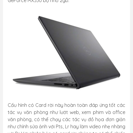
GeForce MX330 bộ nhớ 2gb.
Cấu hình có Card rời này hoàn toàn đáp ứng tốt các
tác vụ văn phòng như lướt web, xem phim và office
văn phòng, có thể chạy các tác vụ đồ họa đơn giản
như chỉnh sửa ảnh với Pts, Lr hay làm video nhẹ nhàng