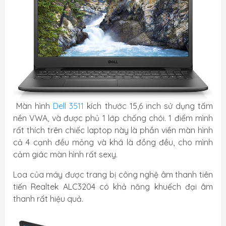
Màn hình
Dell 3511
kích thước 15,6 inch sử dụng tấm
nền VWA, và được phủ 1 lớp chống chói. 1 điểm mình
rất thích trên chiếc laptop này là phần viền màn hình
cả 4 cạnh đều mỏng và khá là đồng đều, cho mình
cảm giác màn hình rất sexy.
Loa của máy được trang bị công nghệ âm thanh tiên
tiến Realtek ALC3204 có khả năng khuếch đại âm
thanh rất hiệu quả.