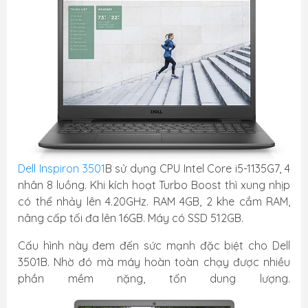
Dell Inspiron 3501
B sử dụng CPU Intel Core i5-1135G7, 4
nhân 8 luồng. Khi kích hoạt Turbo Boost thì xung nhịp
có thể nhảy lên 4.20GHz. RAM 4GB, 2 khe cắm RAM,
nâng cấp tối đa lên 16GB. Máy có SSD 512GB.
Cấu hình này đem đến sức mạnh đặc biệt cho Dell
3501B. Nhờ đó mà máy hoàn toàn chạy được nhiều
phần mềm nặng, tốn dung lượng.