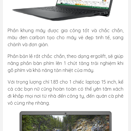
Phần khung máy được gia công tốt và chắc chắn,
màu đen carbon tạo cho máy vẻ đẹp tinh tế, sang
chảnh và đơn giản.
Phần bản lề rất chắc chắn, theo dạng ergolift, sẽ giúp
nâng phần bàn phím lên 1 chút tăng trải nghiệm khi
gõ phím và khả năng tản nhiệt của máy.
Với trọng lượng chỉ 1.83 cho 1 chiếc laptop 15 inch, kể
cả các bạn nữ cũng hoàn toàn có thể yên tâm xách
đi khắp mọi nơi từ nhà đến công ty, đến quán cà phê
vô cùng nhẹ nhàng.