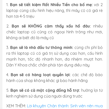
1.
Bạn sẽ tiết kiệm Rất Nhiều Tiền cho bố mẹ:
với 2
laptop cùng cấu hình hiệu năng, thì máy cũ có giá rẻ
hơn tới 4-5 triệu
2.
Bạn sẽ KHÔNG cảm thấy xấu hổ đâu:
nhiều
chiếc laptop cũ cũng có ngoại hình trông như mới,
không ai biết đó là máy cũ
3.
Bạn sẽ là nhà đầu tư thông minh:
cùng chi phí bỏ
ra thì laptop cũ có giá trị sử dụng cao hơn, cấu hình
mạnh hơn, tốc độ nhanh hơn, đa nhiệm mượt hơn.
Dân Y Khoa chắc chắn phải tận dụng điều này
4.
Bạn sẽ có hàng loạt quyền lợi:
các chế độ bảo
hành của shop không khác gì bảo hành hãng
5.
Bạn sẽ có cả một cộng đồng hỗ trợ:
hưởng lợi từ
kinh nghiệm sử dụng của người dùng trước
XEM THÊM:
Lời khuyên Chân thành: Sinh viên nên mua