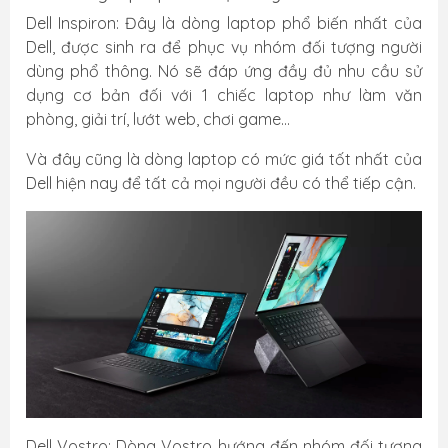
Dell Inspiron: Đây là dòng laptop phổ biến nhất của
Dell, được sinh ra để phục vụ nhóm đối tượng người
dùng phổ thông. Nó sẽ đáp ứng đầy đủ nhu cầu sử
dụng cơ bản đối với 1 chiếc laptop như làm văn
phòng, giải trí, lướt web, chơi game…
Và đây cũng là dòng laptop có mức giá tốt nhất của
Dell hiện nay để tất cả mọi người đều có thể tiếp cận.
Dell Vostro: Dòng Vostro hướng đến nhóm đối tượng