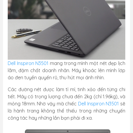
Dell Inspiron N3501
mang trong mình một nét đẹp lịch
lãm, đậm chất doanh nhân. Máy khoác lên mình lớp
áo đen tuyền quyến rũ, thu hút mọi ánh nhìn.
Các đường nét được làm tỉ mỉ, tinh xảo đến từng chi
tiết. Máy có trọng lượng chưa đến 2kg (chỉ 1.96kg), và
mỏng 18mm. Nhờ vậy mà chiếc
Dell Inspiron N3501
sẽ
là hành trang không thể thiếu trong những chuyến
công tác hay những lần bạn phải đi xa.