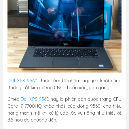
Dell XPS 9560
được làm từ nhôm nguyên khối cùng
đường cắt kim cương CNC chuẩn xác, gọn gàng.
Chiếc
Dell XPS 9560
này là phiên bản được trang CPU
Core i7-7700HQ khỏe nhất của dòng 9560, cho hiệu
năng mạnh mẽ khi xử lý các tác vụ nặng như thiết kế
đồ họa đa phương tiện.