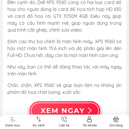
Bên cạnh đó, Dell XPS 9560 cũng có hai loại card đồ
hoạ cho người dùng là card đồ họa tích hợp HD 630
và card đồ hoạ rời GTX 1050M 4GB. Điều này giúp
máy có cấu hình mạnh mẽ, giúp người dùng trong
quá trình cắt ghép, chỉnh sửa video.
Đỉnh cao thứ ba chính là màn hình máy. XPS 9560 sở
hữu một màn hình 15.6 inch với độ phân giải lên đến
Full HD. Chưa hết, đây còn là một màn hình cảm ứng.
Như vậy, bạn có thể dễ dàng thao tác với máy ngay
trên màn hình.
Chắc chắn, XPS 9560 sẽ giúp bạn làm ra những ấn
Phụ Kiện
Bàn Phím,
Thiết Bị Điện
Sửa Chữa
phẩm đồ họa chất lượng, xuất sắc.
Laptop, PC
Chuột, Loa, Tai
Tử
Laptop - PC
Nghe
Danh mục
So sánh
Liên hệ
Tài khoản
Giỏ hàng