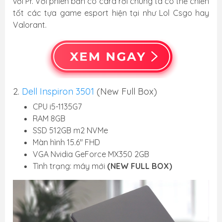
với Pr. Với phiên bản có card rời chúng ta có thể chiến
tốt các tựa game esport hiện tại như Lol Csgo hay
Valorant.
2.
Dell Inspiron 3501
(New Full Box)
CPU i5-1135G7
RAM 8GB
SSD 512GB m2 NVMe
Màn hình 15.6" FHD
VGA Nvidia GeForce MX350 2GB
Tình trạng: máy mới
(NEW FULL BOX)