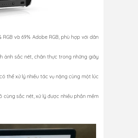
% RGB và 69% Adobe RGB, phù hợp với dân
h ảnh sắc nét, chân thực trong những giây
n có thể xử lý nhiều tác vụ nặng cùng một lúc
ô cùng sắc nét, xử lý được nhiều phần mềm