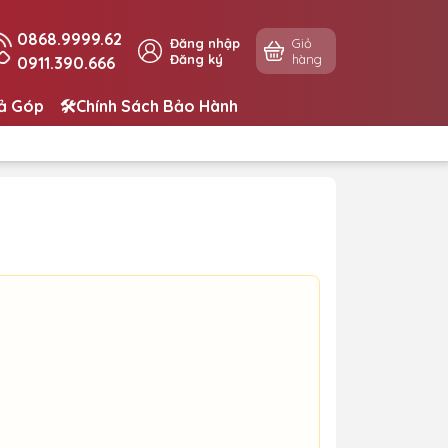
0868.9999.62
Đăng nhập
Giỏ
Đăng ký
hàng
0911.390.666
rả Góp
🛠️Chính Sách Bảo Hành