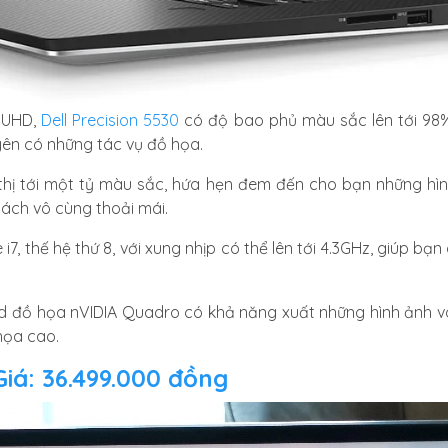
K UHD,
Dell Precision 5530
có độ bao phủ màu sắc lên tới 98
uyên có những tác vụ đồ họa.
thị tới một tỷ màu sắc, hứa hẹn đem đến cho bạn những hìn
cách vô cùng thoải mái.
 i7, thế hệ thứ 8, với xung nhịp có thể lên tới 4.3GHz, giúp bạ
d đồ họa nVIDIA Quadro có khả năng xuất những hình ảnh v
họa cao.
Giá: 36.499.000 đồng