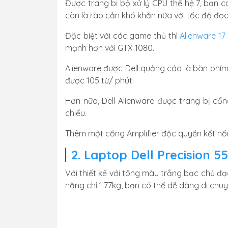
Được trang bị bộ xử lý CPU thế hệ 7, bạn 
còn là rào cản khó khăn nữa với tốc độ đọc
Đặc biệt với các game thủ thì
Alienware 17
mạnh hơn với GTX 1080.
Alienware được Dell quảng cáo là bàn phím 
được 105 từ/ phút.
Hơn nữa, Dell Alienware được trang bị cổn
chiếu.
Thêm một cổng Amplifier độc quyền kết nối
2. Laptop Dell Precision 5
Với thiết kế với tông màu trắng bạc chủ đạ
nặng chỉ 1.77kg, bạn có thể dễ dàng di chuyể