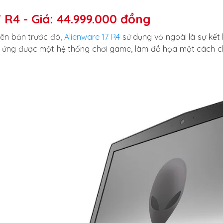
7 R4 - Giá: 44.999.000 đồng
iên bản trước đó,
Alienware 17 R4
sử dụng vỏ ngoài là sự kết 
ng được một hệ thống chơi game, làm đồ họa một cách chắ