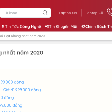
Laptop Mới
Laptop Cũ
📄Tin Tức Công Nghệ
📢Tin Khuyến Mãi
💳Chính Sách T
 Đồ Họa Khủng nhất năm 2020
g nhất năm 2020
4.999.000 đồng
 - Giá: 41.999.000 đồng
000 đồng
.399.000 đồng