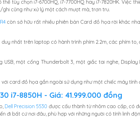
có thể tùy chọn i7-6700HQ, i7-7700HQ hay i7-7820HK. Việc t
/ghi cũng như xử lý một cách mượt mà, trơn tru.
 R4
còn sở hữu rất nhiều phiên bản Card đồ họa rời khác nha
duy nhất trên laptop có hành trình phím 2.2m, các phím to,
g USB, một cổng Thunderbolt 3, một giắc tai nghe, Display 
 với card đồ họa gắn ngoài sử dụng như một chiếc máy tính
530 i7-8850H - Giá: 41.999.000 đồng
o,
Dell Precision 5530
được cấu thành từ nhôm cao cấp, có độ
n đi bất cứ nơi đâu, phù hợp với những người có tính linh động,