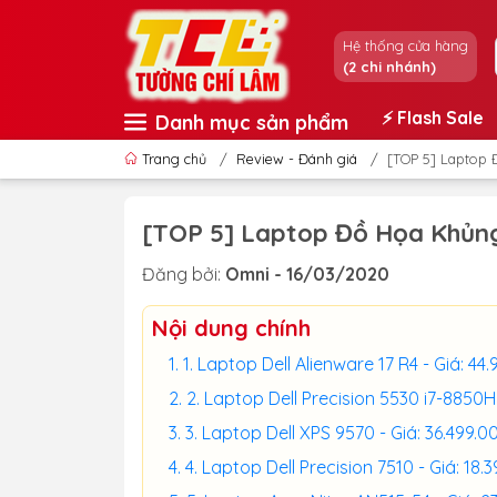
Hệ thống cửa hàng
(2 chi nhánh)
⚡️ Flash Sale
Danh mục sản phẩm
Trang chủ
/
Review - Đánh giá
/
[TOP 5] Laptop
[TOP 5] Laptop Đồ Họa Khủn
Đăng bởi:
Omni - 16/03/2020
Nội dung chính
1. Laptop Dell Alienware 17 R4 - Giá: 4
2. Laptop Dell Precision 5530 i7-8850H
3. Laptop Dell XPS 9570 - Giá: 36.499.
4. Laptop Dell Precision 7510 - Giá: 18