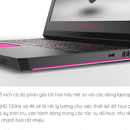
3 inch có độ phân giải tốt hơn hầu hết so với các dòng lapt
HD 120Hz và 4K sẽ là rất lý tưởng cho việc thiết kế đồ họ
 kỳ trơn tru, các hành động trong các tác vụ đồ họa như d
 nhanh hơn rất nhiều.