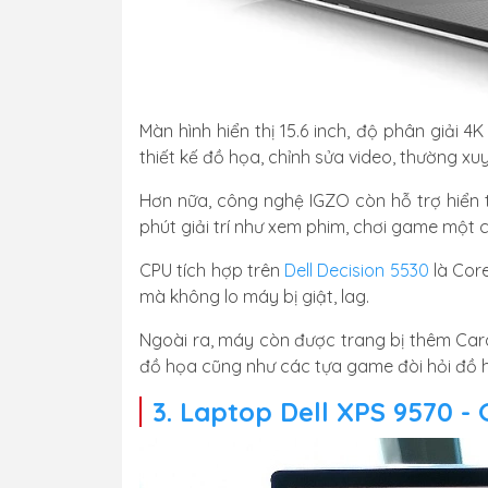
Màn hình hiển thị 15.6 inch, độ phân giải 4
thiết kế đồ họa, chỉnh sửa video, thường x
Hơn nữa, công nghệ IGZO còn hỗ trợ hiển 
phút giải trí như xem phim, chơi game một 
CPU tích hợp trên
Dell Decision 5530
là Core
mà không lo máy bị giật, lag.
Ngoài ra, máy còn được trang bị thêm Car
đồ họa cũng như các tựa game đòi hỏi đồ 
3. Laptop Dell XPS 9570 - 