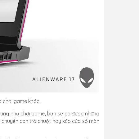
op chơi game khác.
a cũng như chơi game, bạn sẽ có được những
i chuyển con trỏ chuột hay kéo cửa sổ màn