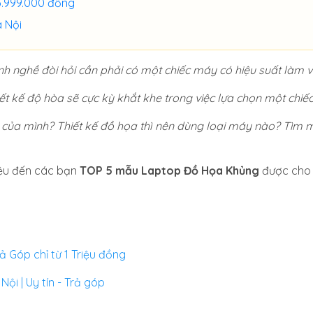
23.999.000 đồng
 Nội
h nghề đòi hỏi cần phải có một chiếc máy có hiệu suất làm vi
ết kế độ hòa sẽ cực kỳ khắt khe trong việc lựa chọn một chiế
 của mình? Thiết kế đồ họa thì nên dùng loại máy nào? Tìm m
hiệu đến các bạn
TOP 5 mẫu Laptop Đồ Họa Khủng
được cho 
ả Góp chỉ từ 1 Triệu đồng
ội | Uy tín - Trả góp