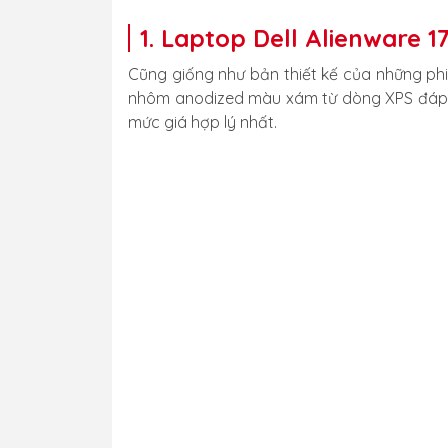
1. Laptop Dell Alienware 1
Cũng giống như bản thiết kế của những ph
nhôm anodized màu xám từ dòng XPS đáp ứ
mức giá hợp lý nhất.