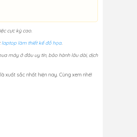
ệc cực kỳ cao.
c
laptop làm thiết kế đồ họa
.
ua máy ở đâu uy tín, bảo hành lâu dài, dịch
là xuất sắc nhất hiện nay. Cùng xem nhé!