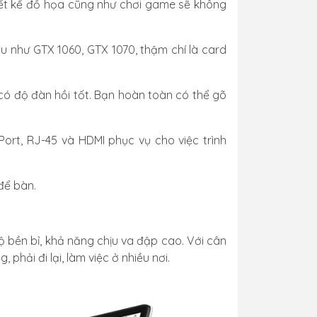
hiết kế đồ họa cũng như chơi game sẽ không
u như GTX 1060, GTX 1070, thậm chí là card
 có độ đàn hồi tốt. Bạn hoàn toàn có thể gõ
Port, RJ-45 và HDMI phục vụ cho việc trình
 để bàn.
 bền bỉ, khả năng chịu va đập cao. Với cân
 phải đi lại, làm việc ở nhiều nơi.