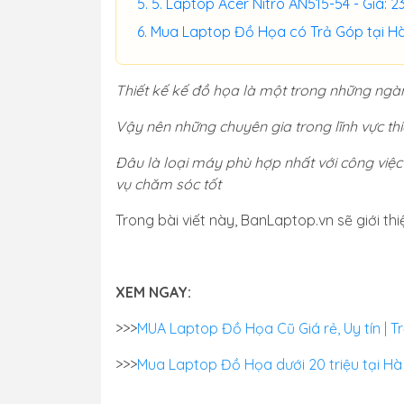
5. Laptop Acer Nitro AN515-54 - Giá: 
Mua Laptop Đồ Họa có Trả Góp tại Hà
Thiết kế kế đồ họa là một trong những ngàn
Vậy nên những chuyên gia trong lĩnh vực thi
Đâu là loại máy phù hợp nhất với công việc
vụ chăm sóc tốt
Trong bài viết này, BanLaptop.vn sẽ giới t
XEM NGAY:
>>>
MUA Laptop Đồ Họa Cũ Giá rẻ, Uy tín | Tr
>>>
Mua Laptop Đồ Họa dưới 20 triệu tại Hà N