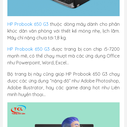
HP Probook 650 G3
thuộc dòng máy dành cho phân
khúc dân văn phòng với thiết kế mỏng nhẹ, lịch lãm.
Máy chỉ nặng chưa tới 1,8 kg.
HP Probook 650 G3
được trang bị con chip i5-7200
mạnh mẽ, có thể chạy mượt mà các ứng dụng Office
như Powerpoint, Word, Excel…
Bộ trang bị này cũng giúp HP Probook 650 G3 chạy
được các ứng dụng “nặng đô” như Adobe Photoshop,
Adobe Illustrator, hay các game đang hot như Liên
minh huyền thoại...