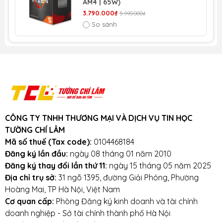
AM4 | 65W)
3.790.000₫
5.990.000₫
So sánh
CÔNG TY TNHH THƯƠNG MẠI VÀ DỊCH VỤ TIN HỌC
TƯỜNG CHÍ LÂM
Mã số thuế (Tax code):
0104468184
Đăng ký lần đầu:
ngày 08 tháng 01 năm 2010
Đăng ký thay đổi lần thứ 11:
ngày 15 tháng 05 năm 2025
Địa chỉ trụ sở:
31 ngõ 1395, đường Giải Phóng, Phường
Hoàng Mai, TP Hà Nội, Việt Nam
Cơ quan cấp:
Phòng Đăng ký kinh doanh và tài chính
doanh nghiệp - Sở tài chính thành phố Hà Nội