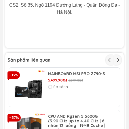
CS2: Số 35, Ngõ 1194 Đường Láng - Quận Đống Đa -
Hà Nội.
Sản phẩm liên quan
MAINBOARD MSI PRO Z790-S
- 13%
- 
5.499.900₫
6.299.900₫
So sánh
CPU AMD Ryzen 5 5600G
- 37%
- 
(3.90 GHz up to 4.40 GHz | 6
nhân 12 luồng | 19MB Cache |