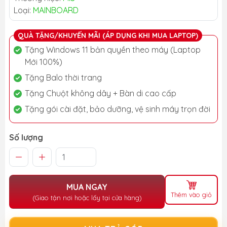
Loại:
MAINBOARD
QUÀ TẶNG/KHUYẾN MÃI (ÁP DỤNG KHI MUA LAPTOP)
Tặng Windows 11 bản quyền theo máy (Laptop
Mới 100%)
Tặng Balo thời trang
Tặng Chuột không dây + Bàn di cao cấp
Tặng gói cài đặt, bảo dưỡng, vệ sinh máy trọn đời
Số lượng
MUA NGAY
Thêm vào giỏ
(Giao tận nơi hoặc lấy tại cửa hàng)