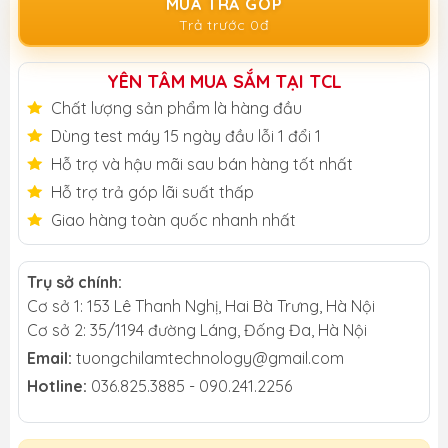
MUA TRẢ GÓP
Trả trước 0đ
YÊN TÂM MUA SẮM TẠI TCL
Chất lượng sản phẩm là hàng đầu
Dùng test máy 15 ngày đầu lỗi 1 đổi 1
Hỗ trợ và hậu mãi sau bán hàng tốt nhất
Hỗ trợ trả góp lãi suất thấp
Giao hàng toàn quốc nhanh nhất
Trụ sở chính:
Cơ sở 1: 153 Lê Thanh Nghị, Hai Bà Trưng, Hà Nội
Cơ sở 2: 35/1194 đường Láng, Đống Đa, Hà Nội
Email:
tuongchilamtechnology@gmail.com
Hotline:
036.825.3885 - 090.241.2256