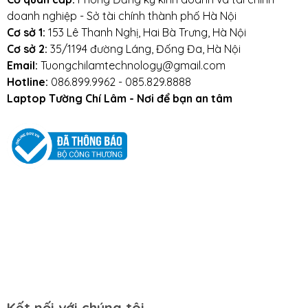
doanh nghiệp - Sở tài chính thành phố Hà Nội
1x 4Pin Floppy
Cơ sở 1:
153 Lê Thanh Nghị, Hai Bà Trưng, Hà Nội
Cơ sở 2:
35/1194 đường Láng, Đống Đa, Hà Nội
Quạt
120mm
Email:
Tuongchilamtechnology@gmail.com
Hotline:
086.899.9962 - 085.829.8888
Đường
100V-240V
Laptop Tường Chí Lâm - Nơi để bạn an tâm
điện
vào
Phụ
N/A
kiện đi
kèm
Kết nối với chúng tôi