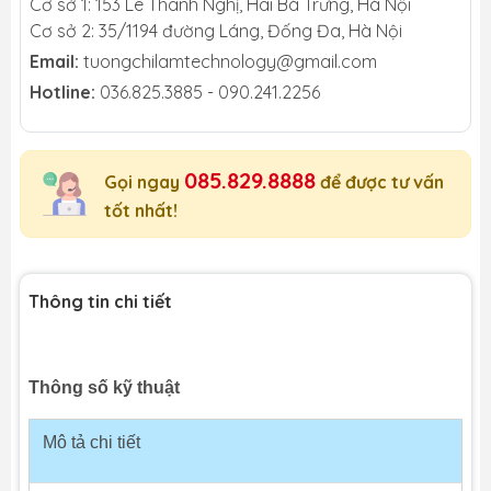
Cơ sở 1: 153 Lê Thanh Nghị, Hai Bà Trưng, Hà Nội
Cơ sở 2: 35/1194 đường Láng, Đống Đa, Hà Nội
Email:
tuongchilamtechnology@gmail.com
Hotline:
036.825.3885 - 090.241.2256
085.829.8888
Gọi ngay
để được tư vấn
tốt nhất!
Thông tin chi tiết
Thông số kỹ thuật
Mô tả chi tiết