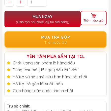
MUA NGAY
Thêm vào giỏ
(Giao tận nơi hoặc lấy tại cửa hàng)
MUA TRẢ GÓP
Trả trước 0đ
YÊN TÂM MUA SẮM TẠI TCL
Chất lượng sản phẩm là hàng đầu
Dùng test máy 15 ngày đầu lỗi 1 đổi 1
Hỗ trợ và hậu mãi sau bán hàng tốt nhất
Hỗ trợ trả góp lãi suất thấp
Giao hàng toàn quốc nhanh nhất
Trụ sở chính: