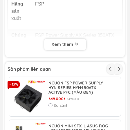
Hãng
FSP
sản
xuất
Chủng
FSP Power Supply AX Series 350ATX
loại
Model AX270-50WPN - Active PFC
Xem thêm
(Tray - không kèm dây nguồn - có PCI-E
)
Sản phẩm liên quan
Chuẩn
ATX
nguồn
NGUỒN FSP POWER SUPPLY
- 13%
HYN SERIES HYN450ATX
ACTIVE PFC (MÀU ĐEN)
Tiêu
Active PFC
649.000₫
749.000₫
chuẩn
So sánh
chất
lượng
NGUỒN MINI SFX-L ASUS ROG
- 