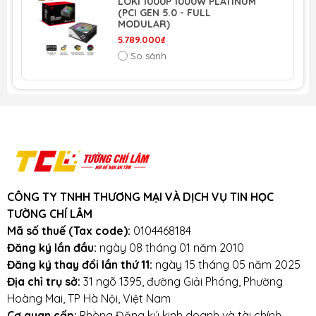
LOKI 1000P 1000W PLATINUM
(PCI GEN 5.0 - FULL
Màu
Bạc
MODULAR)
5.789.000₫
So sánh
Công
270W
suất
thật
Đầu
M/B 20+4 Pin Connector x 1
cấp
điện
cho
CÔNG TY TNHH THƯƠNG MẠI VÀ DỊCH VỤ TIN HỌC
main
TƯỜNG CHÍ LÂM
Mã số thuế (Tax code):
0104468184
Đầu
1x MB 20+4 Pin
Đăng ký lần đầu:
ngày 08 tháng 01 năm 2010
cấp
1x CPU12V 4 Pin
Đăng ký thay đổi lần thứ 11:
ngày 15 tháng 05 năm 2025
điện
1x PCI-e 6 Pin
Địa chỉ trụ sở:
31 ngõ 1395, đường Giải Phóng, Phường
cho hệ
3x SATA
Hoàng Mai, TP Hà Nội, Việt Nam
Cơ quan cấp:
Phòng Đăng ký kinh doanh và tài chính
thống
3x 4Pin Peripheral