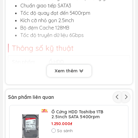
Chuẩn giao tiếp SATA3
Tốc độ quay đạt đến 5400rpm
Kích cỡ nhỏ gọn 2.5inch
Bộ đệm Cache 128MB
Tốc độ truyền dữ liệu 6Gbps
Thông số kỹ thuật
Sản phẩm
Ổ HDD
Xem thêm
Hãng sản
WD
xuất
Loại ổ
HDD
Sản phẩm liên quan
Dung lượng
1TB
Ổ Cứng HDD Toshiba 1TB
2.5inch SATA 5400rpm
Tốc độ quay
5400 rpm
1.250.000₫
So sánh
Chuẩn giao
SATA3