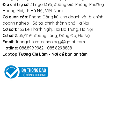
Địa chỉ trụ sở:
31 ngõ 1395, đường Giải Phóng, Phường
Nội
Hoàng Mai, TP Hà Nội, Việt Nam
Cơ sở 3:
số 5 ngõ 12 Trần Phú,
Hà Đông (đối
Cơ quan cấp:
Phòng Đăng ký kinh doanh và tài chính
diện Học viện An Ninh)
doanh nghiệp - Sở tài chính thành phố Hà Nội
Cơ sở 1:
153 Lê Thanh Nghị, Hai Bà Trưng, Hà Nội
Cơ sở 2:
35/1194 đường Láng, Đống Đa, Hà Nội
Email:
Tuongchilamtechnology@gmail.com
Cam kết, Bảo hành
Hotline:
086.899.9962 - 085.829.8888
Laptop Tường Chí Lâm - Nơi để bạn an tâm
BẢO HÀNH 24 THÁNG - Cam kết bảo hành uy tín toàn
quốc!
LỖI 1 ĐỔI 1 SẢN PHẨM MỚI TRONG SUỐT THỜI GIAN
BẢO HÀNH
---> Bảo hành đổi mới trong suốt thời gian bảo hành
do lỗi nhà sản xuất.
(Không bảo hành do mất nút, rách cáp, móp méo, do
chất lỏng đổ vào, mất hoặc rách tem nhà cung cấp
và đại lý.)